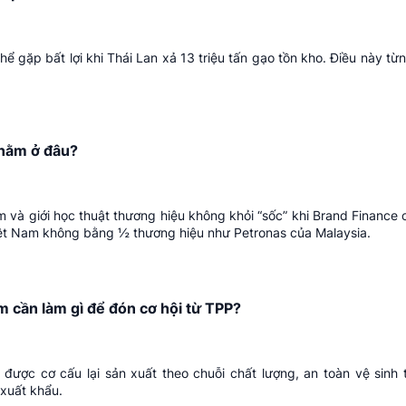
ể gặp bất lợi khi Thái Lan xả 13 triệu tấn gạo tồn kho. Điều này từn
 nằm ở đâu?
và giới học thuật thương hiệu không khỏi “sốc” khi Brand Finance c
iệt Nam không bằng ½ thương hiệu như Petronas của Malaysia.
m cần làm gì để đón cơ hội từ TPP?
được cơ cấu lại sản xuất theo chuỗi chất lượng, an toàn vệ sinh
 xuất khẩu.