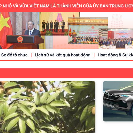
 VIỆT NAM LÀ THÀNH VIÊN CỦA ỦY BAN TRUNG ƯƠNG MẶT TRẬN 
Sơ đồ tổ chức
Lịch sử và kết quả hoạt động
Hoạt động & Sự ki
Trung ương hội
Thành viên
Doanh nhân, doa
Sự kiện