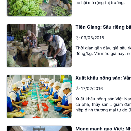
cơ hội mở rộng thị trường.
Tiền Giang: Sầu riêng bấ
03/03/2016
Thời gian gần đây, giá sầu r
đồng/kg. Với mức giá này, nô
Xuất khẩu nông sản: Vẫ
17/02/2016
Xuất khẩu nông sản Việt Na
cà phê, thủy sản… giảm đán
hiệp định thương mại tự do (F
Mong manh gạo Việt: Nh