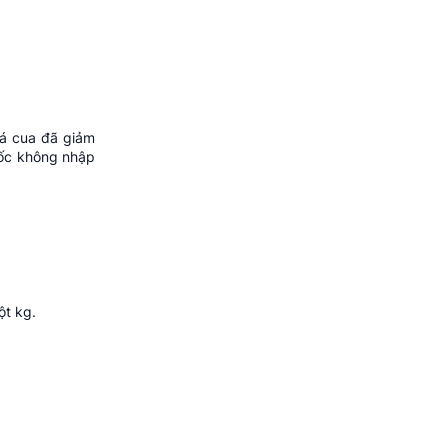
iá cua đã giảm
uốc không nhập
ột kg.