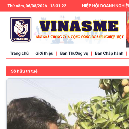
HIỆP HỘI DOANH NGHIỆP NHỎ VÀ VỪA
Thứ năm, 06/08/2026
-
13
:
31
:
24
Trang chủ
Giới thiệu
Ban Thường vụ
Ban Chấp hành
Sở hữu trí tuệ
Điều lệ
Liên hệ