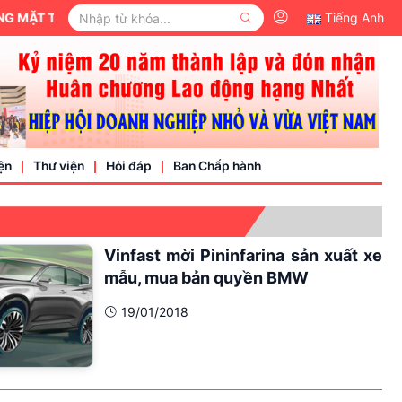
TỔ QUỐC VIỆT NAM.
Tiếng Anh
ện
Thư viện
Hỏi đáp
Ban Chấp hành
Video
Vinfast mời Pininfarina sản xuất xe
Văn bản pháp luật
mẫu, mua bản quyền BMW
nh nghiệp
19/01/2018