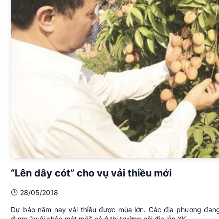
“Lên dây cót” cho vụ vải thiều mới
28/05/2018
Dự báo năm nay vải thiều được mùa lớn. Các địa phương đang r
được “xuôi chèo mát mái” cả ở thị trường nội địa lẫn XK.