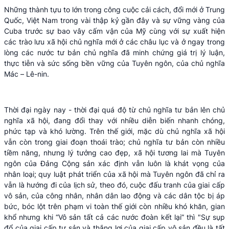
Những thành tựu to lớn trong công cuộc cải cách, đổi mới ở Trung
Quốc, Việt Nam trong vài thập kỷ gần đây và sự vững vàng của
Cuba trước sự bao vây cấm vận của Mỹ cùng với sự xuất hiện
các trào lưu xã hội chủ nghĩa mới ở các châu lục và ở ngay trong
lòng các nước tư bản chủ nghĩa đã minh chứng giá trị lý luận,
thực tiễn và sức sống bền vững của Tuyên ngôn, của chủ nghĩa
Mác – Lê-nin.
Thời đại ngày nay - thời đại quá độ từ chủ nghĩa tư bản lên chủ
nghĩa xã hội, đang đổi thay với nhiều diễn biến nhanh chóng,
phức tạp và khó lường. Trên thế giới, mặc dù chủ nghĩa xã hội
vẫn còn trong giai đoạn thoái trào; chủ nghĩa tư bản còn nhiều
tiềm năng, nhưng lý tưởng cao đẹp, xã hội tương lai mà Tuyên
ngôn của Đảng Cộng sản xác định vẫn luôn là khát vọng của
nhân loại; quy luật phát triển của xã hội mà Tuyên ngôn đã chỉ ra
vẫn là hướng đi của lịch sử, theo đó, cuộc đấu tranh của giai cấp
vô sản, của công nhân, nhân dân lao động và các dân tộc bị áp
bức, bóc lột trên phạm vi toàn thế giới còn nhiều khó khăn, gian
khổ nhưng khi “Vô sản tất cả các nước đoàn kết lại” thì "Sự sụp
đổ của giai cấp tư sản và thắng lợi của giai cấp vô sản đều là tất