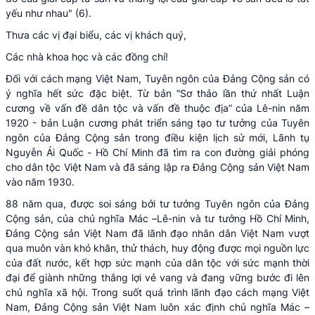
yếu như nhau" (6).
Thưa các vị đại biểu, các vị khách quý,
Các nhà khoa học và các đồng chí!
Đối với cách mạng Việt Nam, Tuyên ngôn của Đảng Cộng sản có
ý nghĩa hết sức đặc biệt. Từ bản “Sơ thảo lần thứ nhất Luận
cương về vấn đề dân tộc và vấn đề thuộc địa” của Lê-nin năm
1920 - bản Luận cương phát triển sáng tạo tư tưởng của Tuyên
ngôn của Đảng Cộng sản trong điều kiện lịch sử mới, Lãnh tụ
Nguyễn Ái Quốc - Hồ Chí Minh đã tìm ra con đường giải phóng
cho dân tộc Việt Nam và đã sáng lập ra Đảng Cộng sản Việt Nam
vào năm 1930.
88 năm qua, được soi sáng bởi tư tưởng Tuyên ngôn của Đảng
Cộng sản, của chủ nghĩa Mác –Lê-nin và tư tưởng Hồ Chí Minh,
Đảng Cộng sản Việt Nam đã lãnh đạo nhân dân Việt Nam vượt
qua muôn vàn khó khăn, thử thách, huy động được mọi nguồn lực
của đất nước, kết hợp sức mạnh của dân tộc với sức mạnh thời
đại để giành những thắng lợi vẻ vang và đang vững bước đi lên
chủ nghĩa xã hội. Trong suốt quá trình lãnh đạo cách mạng Việt
Nam, Đảng Cộng sản Việt Nam luôn xác định chủ nghĩa Mác –