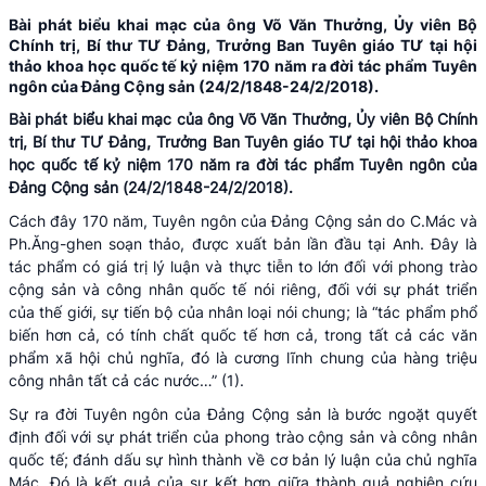
Bài phát biểu khai mạc của ông Võ Văn Thưởng, Ủy viên Bộ
Chính trị, Bí thư TƯ Đảng, Trưởng Ban Tuyên giáo TƯ tại hội
thảo khoa học quốc tế kỷ niệm 170 năm ra đời tác phẩm Tuyên
ngôn của Đảng Cộng sản (24/2/1848-24/2/2018).
Bài phát biểu khai mạc của ông Võ Văn Thưởng, Ủy viên Bộ Chính
trị,
Bí thư TƯ Đảng, Trưởng Ban Tuyên giáo TƯ tại hội thảo khoa
học quốc tế kỷ niệm 170 năm ra đời tác phẩm Tuyên ngôn của
Đảng Cộng sản (24/2/1848-24/2/2018).
Cách đây 170 năm, Tuyên ngôn của Đảng Cộng sản do C.Mác và
Ph.Ăng-ghen soạn thảo, được xuất bản lần đầu tại Anh. Đây là
tác phẩm có giá trị lý luận và thực tiễn to lớn đối với phong trào
cộng sản và công nhân quốc tế nói riêng, đối với sự phát triển
của thế giới, sự tiến bộ của nhân loại nói chung; là “tác phẩm phổ
biến hơn cả, có tính chất quốc tế hơn cả, trong tất cả các văn
phẩm xã hội chủ nghĩa, đó là cương lĩnh chung của hàng triệu
công nhân tất cả các nước…” (1).
Sự ra đời Tuyên ngôn của Đảng Cộng sản là bước ngoặt quyết
định đối với sự phát triển của phong trào cộng sản và công nhân
quốc tế; đánh dấu sự hình thành về cơ bản lý luận của chủ nghĩa
Mác. Đó là kết quả của sự kết hợp giữa thành quả nghiên cứu