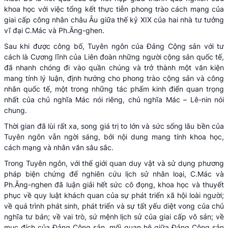
khoa học với việc tổng kết thực tiễn phong trào cách mạng của
giai cấp công nhân châu Âu giữa thế kỷ XIX của hai nhà tư tưởng
vĩ đại C.Mác và Ph.Ăng-ghen.
Sau khi được công bố, Tuyên ngôn của Đảng Cộng sản với tư
cách là Cương lĩnh của Liên đoàn những người cộng sản quốc tế,
đã nhanh chóng đi vào quần chúng và trở thành một văn kiện
mang tính lý luận, định hướng cho phong trào cộng sản và công
nhân quốc tế, một trong những tác phẩm kinh điển quan trọng
nhất của chủ nghĩa Mác nói riêng, chủ nghĩa Mác – Lê-nin nói
chung.
Thời gian đã lùi rất xa, song giá trị to lớn và sức sống lâu bền của
Tuyên ngôn vẫn ngời sáng, bởi nội dung mang tính khoa học,
cách mạng và nhân văn sâu sắc.
Trong Tuyên ngôn, với thế giới quan duy vật và sử dụng phương
pháp biện chứng để nghiên cứu lịch sử nhân loại, C.Mác và
Ph.Ăng-nghen đã luận giải hết sức cô đọng, khoa học và thuyết
phục về quy luật khách quan của sự phát triển xã hội loài người;
về quá trình phát sinh, phát triển và sự tất yếu diệt vong của chủ
nghĩa tư bản; về vai trò, sứ mệnh lịch sử của giai cấp vô sản; về
mục đích của Đảng Cộng sản, mối quan hệ giữa Đảng Cộng sản