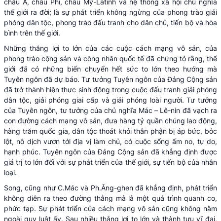
châu Á, châu Phi, châu Mỹ-Latinh và hệ thống xã hội chủ nghĩa
thế giới ra đời; là sự phát triển không ngừng của phong trào giải
phóng dân tộc, phong trào đấu tranh cho dân chủ, tiến bộ và hòa
bình trên thế giới.
Những thắng lợi to lớn của các cuộc cách mạng vô sản, của
phong trào cộng sản và công nhân quốc tế đã chứng tỏ rằng, thế
giới đã có những biến chuyển hết sức to lớn theo hướng mà
Tuyên ngôn đã dự báo. Tư tưởng Tuyên ngôn của Đảng Cộng sản
đã trở thành hiện thực sinh động trong cuộc đấu tranh giải phóng
dân tộc, giải phóng giai cấp và giải phóng loài người. Tư tưởng
của Tuyên ngôn, tư tưởng của chủ nghĩa Mác – Lê-nin đã vạch ra
con đường cách mạng vô sản, đưa hàng tỷ quần chúng lao động,
hàng trăm quốc gia, dân tộc thoát khỏi thân phận bị áp bức, bóc
lột, nô dịch vươn tới địa vị làm chủ, có cuộc sống ấm no, tự do,
hạnh phúc. Tuyên ngôn của Đảng Cộng sản đã khẳng định được
giá trị to lớn đối với sự phát triển của thế giới, sự tiến bộ của nhân
loại.
Song, cũng như C.Mác và Ph.Ăng-ghen đã khẳng định, phát triển
không diễn ra theo đường thẳng mà là một quá trình quanh co,
phức tạp. Sự phát triển của cách mạng vô sản cũng không nằm
ngoài quy luật ấy. Sau nhiều thắng lợi to lớn và thành tựu vĩ đại,