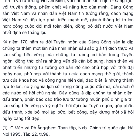
Lê-nin và tư tưởng Hồ Chí Minh, với tinh thần kiên định - sáng tạo,
với truyền thống, phẩm chất và năng lực của mình, Đảng Cộng
sản Việt Nam và nhân dân Việt Nam tin tưởng rằng, cách mạng
Việt Nam sẽ tiếp tục phát triển mạnh mẽ, giành thắng lợi to lớn
hơn; công cuộc đổi mới toàn diện, đồng bộ đất nước Việt Nam
nhất định sẽ thắng lợi.
Kỷ niệm 170 năm ra đời Tuyên ngôn của Đảng Cộng sản là dịp
chúng ta thêm một lần nữa nhìn nhận sâu sắc giá trị đích thực và
sức sống bền vững của những tư tưởng cơ bản trong Tuyên
ngôn; đồng thời chỉ ra những vấn đề cần bổ sung, hoàn thiện và
phát triển những tư tưởng cơ bản đó cho phù hợp với thời đại
ngày nay, phù hợp với thành tựu của cách mạng thế giới, thành
tựu của khoa học và công nghệ hiện đại, đặc biệt là những thành
tựu to lớn, có ý nghĩa lịch sử trong công cuộc đổi mới, cải cách ở
các nước xã hội chủ nghĩa. Đây cũng là dịp chúng ta nhận diện,
đấu tranh, phản bác các trào lưu tư tưởng muốn phủ định giá trị,
sức sống bền vững và ý nghĩa thời đại của Tuyên ngôn, góp phần
đấu tranh, xóa bỏ mọi áp bức, bất công, xây dựng một xã hội
ngày càng tốt đẹp.
(1). C.Mác và Ph.Ăngghen: Toàn tập, Nxb. Chính trị quốc gia, Hà
Nội 1995, Tập 22, tr.98.