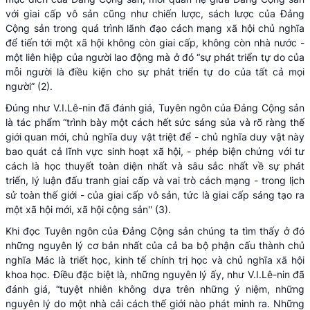
với giai cấp vô sản cũng như chiến lược, sách lược của Đảng
Cộng sản trong quá trình lãnh đạo cách mạng xã hội chủ nghĩa
để tiến tới một xã hội không còn giai cấp, không còn nhà nước -
một liên hiệp của người lao động mà ở đó “sự phát triển tự do của
mỗi người là điều kiện cho sự phát triển tự do của tất cả mọi
người” (2).
Đúng như V.I.Lê-nin đã đánh giá, Tuyên ngôn của Đảng Cộng sản
là tác phẩm “trình bày một cách hết sức sáng sủa và rõ ràng thế
giới quan mới, chủ nghĩa duy vật triệt để - chủ nghĩa duy vật này
bao quát cả lĩnh vực sinh hoạt xã hội, - phép biện chứng với tư
cách là học thuyết toàn diện nhất và sâu sắc nhất về sự phát
triển, lý luận đấu tranh giai cấp và vai trò cách mạng - trong lịch
sử toàn thế giới - của giai cấp vô sản, tức là giai cấp sáng tạo ra
một xã hội mới, xã hội cộng sản'' (3).
Khi đọc Tuyên ngôn của Đảng Cộng sản chúng ta tìm thấy ở đó
những nguyên lý cơ bản nhất của cả ba bộ phận cấu thành chủ
nghĩa Mác là triết học, kinh tế chính trị học và chủ nghĩa xã hội
khoa học. Điều đặc biệt là, những nguyên lý ấy, như V.I.Lê-nin đã
đánh giá, “tuyệt nhiên không dựa trên những ý niệm, những
nguyên lý do một nhà cải cách thế giới nào phát minh ra. Những