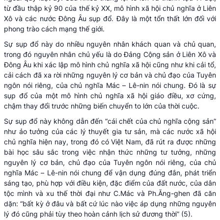
từ đầu thập kỷ 90 của thế kỷ XX, mô hình xã hội chủ nghĩa ở Liên
Xô và các nước Đông Âu sụp đổ. Đây là một tổn thất lớn đối với
phong trào cách mạng thế giới.
Sự sụp đổ này do nhiều nguyên nhân khách quan và chủ quan,
trong đó nguyên nhân chủ yếu là do Đảng Cộng sản ở Liên Xô và
Đông Âu khi xác lập mô hình chủ nghĩa xã hội cũng như khi cải tổ,
cải cách đã xa rời những nguyên lý cơ bản và chủ đạo của Tuyên
ngôn nói riêng, của chủ nghĩa Mác – Lê-nin nói chung. Đó là sự
sụp đổ của một mô hình chủ nghĩa xã hội giáo điều, xơ cứng,
chậm thay đổi trước những biến chuyển to lớn của thời cuộc.
Sự sụp đổ này không dẫn đến “cái chết của chủ nghĩa cộng sản”
như ảo tưởng của các lý thuyết gia tư sản, mà các nước xã hội
chủ nghĩa hiện nay, trong đó có Việt Nam, đã rút ra được những
bài học sâu sắc trong việc nhận thức những tư tưởng, những
nguyên lý cơ bản, chủ đạo của Tuyên ngôn nói riêng, của chủ
nghĩa Mác – Lê-nin nói chung để vận dụng đúng đắn, phát triển
sáng tạo, phù hợp với điều kiện, đặc điểm của đất nước, của dân
tộc mình và xu thế thời đại như C.Mác và Ph.Ăng-ghen đã căn
dặn: “bất kỳ ở đâu và bất cứ lúc nào việc áp dụng những nguyên
lý đó cũng phải tùy theo hoàn cảnh lịch sử đương thời” (5).