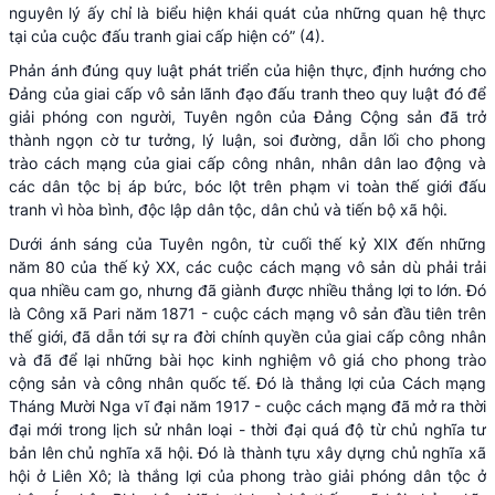
nguyên lý ấy chỉ là biểu hiện khái quát của những quan hệ thực
tại của cuộc đấu tranh giai cấp hiện có” (4).
Phản ánh đúng quy luật phát triển của hiện thực, định hướng cho
Đảng của giai cấp vô sản lãnh đạo đấu tranh theo quy luật đó để
giải phóng con người, Tuyên ngôn của Đảng Cộng sản đã trở
thành ngọn cờ tư tưởng, lý luận, soi đường, dẫn lối cho phong
trào cách mạng của giai cấp công nhân, nhân dân lao động và
các dân tộc bị áp bức, bóc lột trên phạm vi toàn thế giới đấu
tranh vì hòa bình, độc lập dân tộc, dân chủ và tiến bộ xã hội.
Dưới ánh sáng của Tuyên ngôn, từ cuối thế kỷ XIX đến những
năm 80 của thế kỷ XX, các cuộc cách mạng vô sản dù phải trải
qua nhiều cam go, nhưng đã giành được nhiều thắng lợi to lớn. Đó
là Công xã Pari năm 1871 - cuộc cách mạng vô sản đầu tiên trên
thế giới, đã dẫn tới sự ra đời chính quyền của giai cấp công nhân
và đã để lại những bài học kinh nghiệm vô giá cho phong trào
cộng sản và công nhân quốc tế. Đó là thắng lợi của Cách mạng
Tháng Mười Nga vĩ đại năm 1917 - cuộc cách mạng đã mở ra thời
đại mới trong lịch sử nhân loại - thời đại quá độ từ chủ nghĩa tư
bản lên chủ nghĩa xã hội. Đó là thành tựu xây dựng chủ nghĩa xã
hội ở Liên Xô; là thắng lợi của phong trào giải phóng dân tộc ở