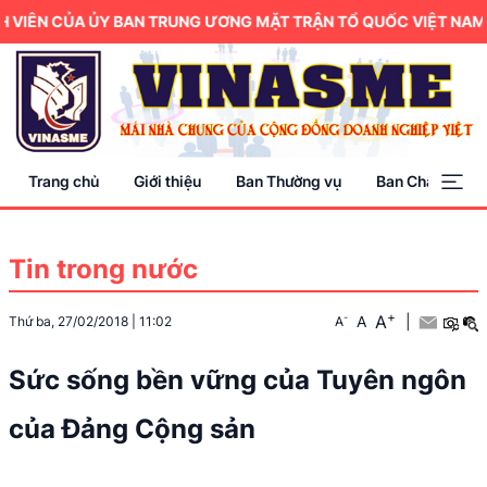
ÊN CỦA ỦY BAN TRUNG ƯƠNG MẶT TRẬN TỔ QUỐC VIỆT NAM.
Trang chủ
Giới thiệu
Ban Thường vụ
Ban Chấp hành
Tin trong nước
+
A
-
A
|
Thứ ba, 27/02/2018
|
11:02
A
Sức sống bền vững của Tuyên ngôn
của Đảng Cộng sản