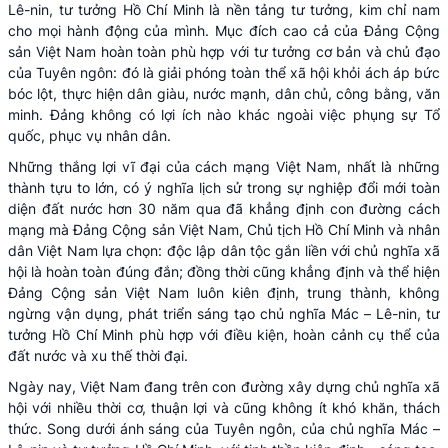
Lê-nin, tư tưởng Hồ Chí Minh là nền tảng tư tưởng, kim chỉ nam
cho mọi hành động của mình. Mục đích cao cả của Đảng Cộng
sản Việt Nam hoàn toàn phù hợp với tư tưởng cơ bản và chủ đạo
của Tuyên ngôn: đó là giải phóng toàn thể xã hội khỏi ách áp bức
bóc lột, thực hiện dân giàu, nước mạnh, dân chủ, công bằng, văn
minh. Đảng không có lợi ích nào khác ngoài việc phụng sự Tổ
quốc, phục vụ nhân dân.
Những thắng lợi vĩ đại của cách mạng Việt Nam, nhất là những
thành tựu to lớn, có ý nghĩa lịch sử trong sự nghiệp đổi mới toàn
diện đất nước hơn 30 năm qua đã khẳng định con đường cách
mạng mà Đảng Cộng sản Việt Nam, Chủ tịch Hồ Chí Minh và nhân
dân Việt Nam lựa chọn: độc lập dân tộc gắn liền với chủ nghĩa xã
hội là hoàn toàn đúng đắn; đồng thời cũng khẳng định và thể hiện
Đảng Cộng sản Việt Nam luôn kiên định, trung thành, không
ngừng vận dụng, phát triển sáng tạo chủ nghĩa Mác – Lê-nin, tư
tưởng Hồ Chí Minh phù hợp với điều kiện, hoàn cảnh cụ thể của
đất nước và xu thế thời đại.
Ngày nay, Việt Nam đang trên con đường xây dựng chủ nghĩa xã
hội với nhiều thời cơ, thuận lợi và cũng không ít khó khăn, thách
thức. Song dưới ánh sáng của Tuyên ngôn, của chủ nghĩa Mác –