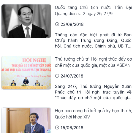
làm trái gây hậu quả nghiêm trọng...
Quốc tang Chủ tịch nước Trần Đại
Quang diễn ra 2 ngày 26, 27/9
23/09/2018
Thông cáo đặc biệt phát đi từ Ban
Chấp hành Trung ương Đảng, Quốc
hội, Chủ tịch nước, Chính phủ, UB TƯ
MTTQ Việt Nam, lễ tang Chủ tịch nước
Trần Đại Quang được tổ chức với nghi
Thủ tướng chủ trì Hội nghị thúc đẩy cơ
thức Quốc tang trong 2 ngày. Lễ viếng
chế một cửa quốc gia, một cửa ASEAN
Chủ tịch nước bắt đầu từ 7h ngày
26/9, lễ truy điệu tổ chức hồi 7h30
24/07/2018
ngày 27/9, lễ ...
Sáng 24/7, Thủ tướng Nguyễn Xuân
Phúc chủ trì Hội nghị trực tuyến về
"Thúc đẩy cơ chế một cửa quốc gia,
cơ chế một cửa ASEAN và tạo thuận lợi
thương mại”. Dự kiến, từ các ý kiến tại
Họp báo công bố kết quả kỳ họp thứ 5,
Hội nghị, cơ quan chức năng sẽ hoàn
Quốc hội khóa XIV
thiện trình Chính phủ Nghị định và kế
hoạch hành động về vấn đề này.
15/06/2018