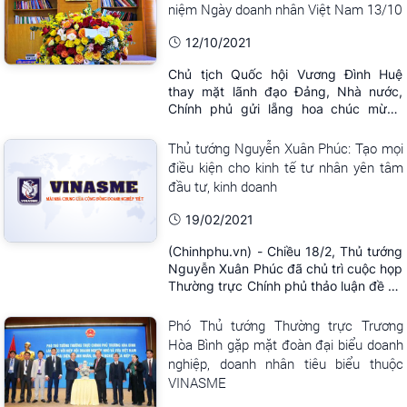
niệm Ngày doanh nhân Việt Nam 13/10
12/10/2021
Chủ tịch Quốc hội Vương Đình Huệ
thay mặt lãnh đạo Đảng, Nhà nước,
Chính phủ gửi lẵng hoa chúc mừng
VINASME nhân kỷ niệm Ngày doanh
nhân Việt Nam 13/10.
Thủ tướng Nguyễn Xuân Phúc: Tạo mọi
điều kiện cho kinh tế tư nhân yên tâm
đầu tư, kinh doanh
19/02/2021
(Chinhphu.vn) - Chiều 18/2, Thủ tướng
Nguyễn Xuân Phúc đã chủ trì cuộc họp
Thường trực Chính phủ thảo luận đề án
về đổi mới toàn diện quản lý Nhà nước
trong lĩnh vực kinh tế thực hiện Nghị
Phó Thủ tướng Thường trực Trương
quyết Trung ương số 10-NQ/TW về
Hòa Bình gặp mặt đoàn đại biểu doanh
phát triển kinh tế tư nhân trở thành một
nghiệp, doanh nhân tiêu biểu thuộc
động lực quan trọng.
VINASME