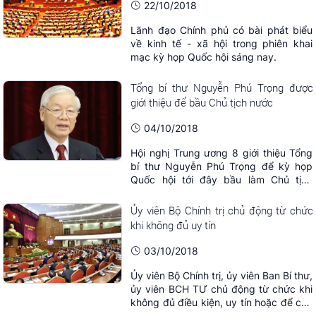
chuyện với TS. Tô Hoài Nam - Phó Chủ
22/10/2018
tịch Thường trực ...
Lãnh đạo Chính phủ có bài phát biểu
về kinh tế - xã hội trong phiên khai
mạc kỳ họp Quốc hội sáng nay.
Tổng bí thư Nguyễn Phú Trọng được
giới thiệu để bầu Chủ tịch nước
04/10/2018
Hội nghị Trung ương 8 giới thiệu Tổng
bí thư Nguyễn Phú Trọng để kỳ họp
Quốc hội tới đây bầu làm Chủ tịch
nước.
Ủy viên Bộ Chính trị chủ động từ chức
khi không đủ uy tín
03/10/2018
Ủy viên Bộ Chính trị, ủy viên Ban Bí thư,
ủy viên BCH TƯ chủ động từ chức khi
không đủ điều kiện, uy tín hoặc để cán
bộ cấp dưới trực tiếp tham nhũng, cố ý