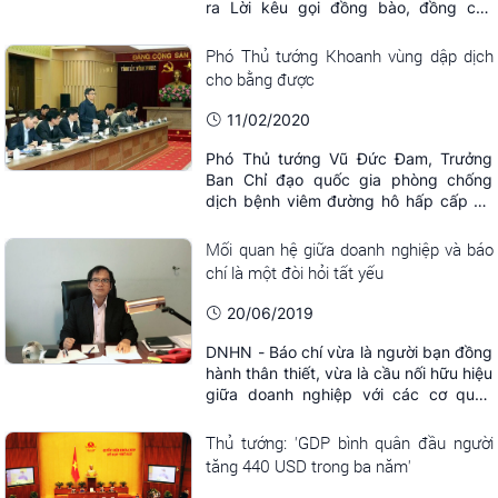
ra Lời kêu gọi đồng bào, đồng chí,
chiến sĩ cả nước và đồng bào ta ở
nước ngoài đoàn kết một lòng, thống
Phó Thủ tướng Khoanh vùng dập dịch
nhất ý chí và hành động, thực hiện
cho bằng được
quyết liệt, hiệu quả những chủ trương
của Đảng và Nhà nước, sự chỉ đạo,
11/02/2020
điều hành của ...
Phó Thủ tướng Vũ Đức Đam, Trưởng
Ban Chỉ đạo quốc gia phòng chống
dịch bệnh viêm đường hô hấp cấp do
chủng mới của virus Corona (nCoV)
nhấn mạnh điều này khi làm việc với
Mối quan hệ giữa doanh nghiệp và báo
tỉnh Vĩnh Phúc về công tác phòng
chí là một đòi hỏi tất yếu
chống dịch, chiều 10/2.
20/06/2019
DNHN - Báo chí vừa là người bạn đồng
hành thân thiết, vừa là cầu nối hữu hiệu
giữa doanh nghiệp với các cơ quan
chức năng và cộng đồng. Nhân ngày
Báo chí Cách mạng Việt Nam
Thủ tướng: 'GDP bình quân đầu người
(21/6/1925- 21/6/2019), Tạp chí Doanh
tăng 440 USD trong ba năm'
nghiệp & Hội nhập đã có cuộc trò