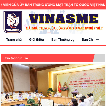
N CỦA ỦY BAN TRUNG ƯƠNG MẶT TRẬN TỔ QUỐC VIỆT NAM.
Trang chủ
Giới thiệu
Ban Thường vụ
Ban Chấp hành
Tin trong nước