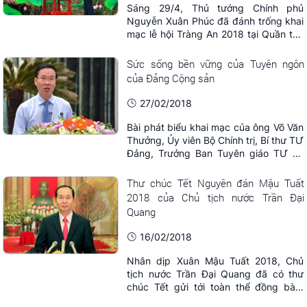
Sáng 29/4, Thủ tướng Chính phủ
Nguyễn Xuân Phúc đã đánh trống khai
mạc lễ hội Tràng An 2018 tại Quần thể
danh thắng Tràng An (Ninh Bình). Lễ
hội “Tràng An kết nối di sản” năm nay
Sức sống bền vững của Tuyên ngôn
thu hút nhiều đoàn nghệ thuật đến từ
của Đảng Cộng sản
các nước trong khu vực ASEAN.
27/02/2018
Bài phát biểu khai mạc của ông Võ Văn
Thưởng, Ủy viên Bộ Chính trị, Bí thư TƯ
Đảng, Trưởng Ban Tuyên giáo TƯ tại
hội thảo khoa học quốc tế kỷ niệm 170
năm ra đời tác phẩm Tuyên ngôn của
Thư chúc Tết Nguyên đán Mậu Tuất
Đảng Cộng sản (24/2/1848-
2018 của Chủ tịch nước Trần Đại
24/2/2018).
Quang
16/02/2018
Nhân dịp Xuân Mậu Tuất 2018, Chủ
tịch nước Trần Đại Quang đã có thư
chúc Tết gửi tới toàn thể đồng bào,
đồng chí và chiến sĩ cả nước. Cổng