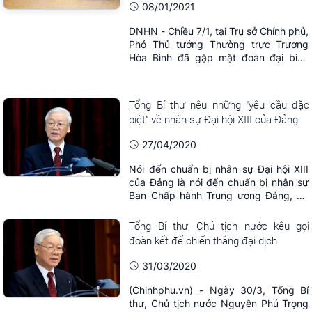
08/01/2021
DNHN - Chiều 7/1, tại Trụ sở Chính phủ,
Phó Thủ tướng Thường trực Trương
Hòa Bình đã gặp mặt đoàn đại biểu
doanh nghiệp, doanh nhân tiêu biểu
thuộc Hiệp hội Doanh nghiệp nhỏ và
vừa Việt Nam (VINASME)
Tổng Bí thư nêu những "yêu cầu đặc
biệt" về nhân sự Đại hội XIII của Đảng
27/04/2020
Nói đến chuẩn bị nhân sự Đại hội XIII
của Đảng là nói đến chuẩn bị nhân sự
Ban Chấp hành Trung ương Đảng, Bộ
Chính trị, Ban Bí thư, nhân sự lãnh đạo
chủ chốt của Đảng và Nhà nước.
Tổng Bí thư, Chủ tịch nước kêu gọi
đoàn kết để chiến thắng đại dịch
31/03/2020
(Chinhphu.vn) - Ngày 30/3, Tổng Bí
thư, Chủ tịch nước Nguyễn Phú Trọng