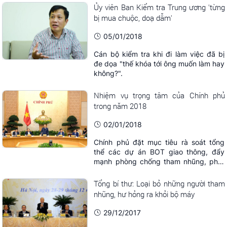
Thông tin điện tử Chính phủ trân trọng
Ủy viên Ban Kiểm tra Trung ương 'từng
giới thiệu toàn văn thư chúc Tết của
bị mua chuộc, doạ dẫm'
Chủ tịch nước.
05/01/2018
Cán bộ kiểm tra khi đi làm việc đã bị
đe dọa "thế khóa tới ông muốn làm hay
không?".
Nhiệm vụ trọng tâm của Chính phủ
trong năm 2018
02/01/2018
Chính phủ đặt mục tiêu rà soát tổng
thể các dự án BOT giao thông, đẩy
mạnh phòng chống tham nhũng, phát
triển nhà giá thấp...
Tổng bí thư: Loại bỏ những người tham
nhũng, hư hỏng ra khỏi bộ máy
29/12/2017