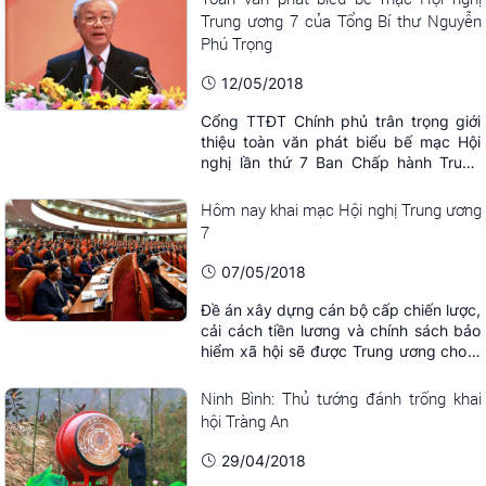
đức, lối sống.
Trung ương 7 của Tổng Bí thư Nguyễn
Phú Trọng
12/05/2018
Cổng TTĐT Chính phủ trân trọng giới
thiệu toàn văn phát biểu bế mạc Hội
nghị lần thứ 7 Ban Chấp hành Trung
ương Đảng Cộng sản Việt Nam khóa
XII của Tổng Bí thư Nguyễn Phú Trọng.
Hôm nay khai mạc Hội nghị Trung ương
7
07/05/2018
Đề án xây dựng cán bộ cấp chiến lược,
cải cách tiền lương và chính sách bảo
hiểm xã hội sẽ được Trung ương cho ý
kiến.
Ninh Bình: Thủ tướng đánh trống khai
hội Tràng An
29/04/2018