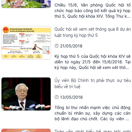
Chiều 15/6, Văn phòng Quốc hội tổ
chức họp báo công bố kết quả kỳ họp
thứ 5, Quốc hội khóa XIV. Tổng Thư ký,
Chủ nhiệm Văn phòng Quốc hội
Nguyễn Hạnh Phúc chủ trì buổi họp.
Quốc hội sẽ xem xét thông qua 8 dự án
luật trong kỳ họp thứ 5
21/05/2018
Kỳ họp thứ 5 của Quốc hội khóa XIV sẽ
diễn từ ngày 21/5 đến 15/6/2018. Tại
kỳ họp này, Quốc hội sẽ xem xét thông
qua 8 dự án Luật, 1 dự thảo Nghị
quyết và cho ý kiến 8 dự án Luật
Ủy viên Bộ Chính trị phải thực sự tiêu
khác./.
biểu về trí tuệ
13/05/2018
Tổng bí thư nhấn mạnh việc chủ động
chuẩn bị nhân sự, xây dựng các cán
bộ lãnh đạo chủ chốt. Các ủy viên Bộ
Chính trị, Ban Bí thư phải thực sự tiêu
biểu về trí tuệ và gương mẫu về đạo
Toàn văn phát biểu bế mạc Hội nghị