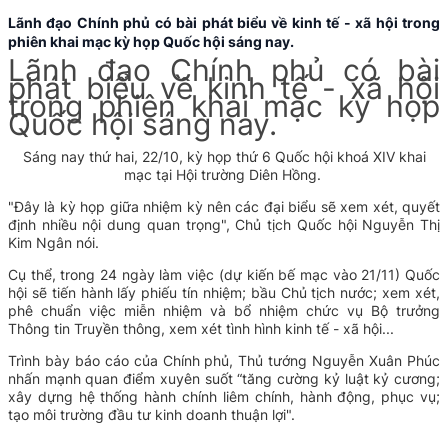
Lãnh đạo Chính phủ có bài phát biểu về kinh tế - xã hội trong
phiên khai mạc kỳ họp Quốc hội sáng nay.
Lãnh đạo Chính phủ có bài
phát biểu về kinh tế - xã hội
trong phiên khai mạc kỳ họp
Quốc hội sáng nay.
Sáng nay thứ hai, 22/10, kỳ họp thứ 6 Quốc hội khoá XIV khai
mạc tại Hội trường Diên Hồng.
"Đây là kỳ họp giữa nhiệm kỳ nên các đại biểu sẽ xem xét, quyết
định nhiều nội dung quan trọng", Chủ tịch Quốc hội Nguyễn Thị
Kim Ngân nói.
Cụ thể, trong 24 ngày làm việc (dự kiến bế mạc vào 21/11) Quốc
hội sẽ tiến hành lấy phiếu tín nhiệm; bầu Chủ tịch nước; xem xét,
phê chuẩn việc miễn nhiệm và bổ nhiệm chức vụ Bộ trưởng
Thông tin Truyền thông, xem xét tình hình kinh tế - xã hội...
Trình bày báo cáo của Chính phủ, Thủ tướng Nguyễn Xuân Phúc
nhấn mạnh quan điểm xuyên suốt “tăng cường kỷ luật kỷ cương;
xây dựng hệ thống hành chính liêm chính, hành động, phục vụ;
tạo môi trường đầu tư kinh doanh thuận lợi".