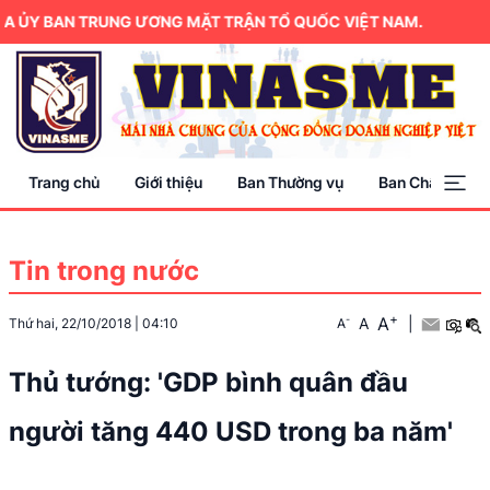
 BAN TRUNG ƯƠNG MẶT TRẬN TỔ QUỐC VIỆT NAM.
Trang chủ
Giới thiệu
Ban Thường vụ
Ban Chấp hành
Tin trong nước
+
A
-
A
|
Thứ hai, 22/10/2018
|
04:10
A
Thủ tướng: 'GDP bình quân đầu
người tăng 440 USD trong ba năm'