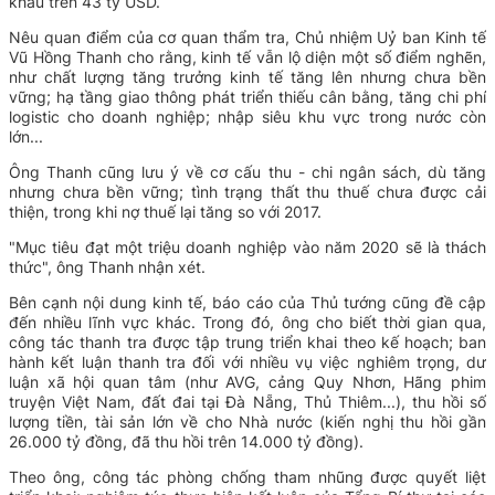
khẩu trên 43 tỷ USD.
Nêu quan điểm của cơ quan thẩm tra, Chủ nhiệm Uỷ ban Kinh tế
Vũ Hồng Thanh cho rằng, kinh tế vẫn lộ diện một số điểm nghẽn,
như chất lượng tăng trưởng kinh tế tăng lên nhưng chưa bền
vững; hạ tầng giao thông phát triển thiếu cân bằng, tăng chi phí
logistic cho doanh nghiệp; nhập siêu khu vực trong nước còn
lớn...
Ông Thanh cũng lưu ý về cơ cấu thu - chi ngân sách, dù tăng
nhưng chưa bền vững; tình trạng thất thu thuế chưa được cải
thiện, trong khi nợ thuế lại tăng so với 2017.
"Mục tiêu đạt một triệu doanh nghiệp vào năm 2020 sẽ là thách
thức", ông Thanh nhận xét.
Bên cạnh nội dung kinh tế, báo cáo của Thủ tướng cũng đề cập
đến nhiều lĩnh vực khác. Trong đó, ông cho biết thời gian qua,
công tác thanh tra được tập trung triển khai theo kế hoạch; ban
hành kết luận thanh tra đối với nhiều vụ việc nghiêm trọng, dư
luận xã hội quan tâm (như AVG, cảng Quy Nhơn, Hãng phim
truyện Việt Nam, đất đai tại Đà Nẵng, Thủ Thiêm...), thu hồi số
lượng tiền, tài sản lớn về cho Nhà nước (kiến nghị thu hồi gần
26.000 tỷ đồng, đã thu hồi trên 14.000 tỷ đồng).
Theo ông, công tác phòng chống tham nhũng được quyết liệt