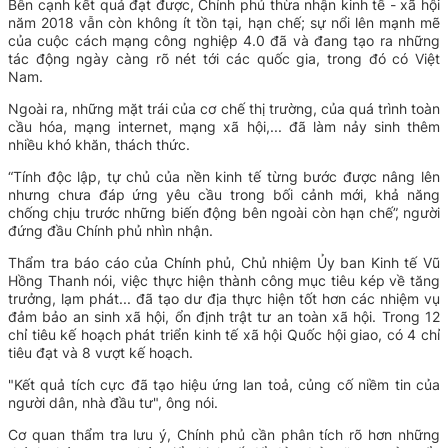
Bên cạnh kết quả đạt được, Chính phủ thừa nhận kinh tế - xã hội
năm 2018 vẫn còn không ít tồn tại, hạn chế; sự nổi lên mạnh mẽ
của cuộc cách mạng công nghiệp 4.0 đã và đang tạo ra những
tác động ngày càng rõ nét tới các quốc gia, trong đó có Việt
Nam.
Ngoài ra, những mặt trái của cơ chế thị trường, của quá trình toàn
cầu hóa, mạng internet, mạng xã hội,... đã làm nảy sinh thêm
nhiều khó khăn, thách thức.
“Tính độc lập, tự chủ của nền kinh tế từng bước được nâng lên
nhưng chưa đáp ứng yêu cầu trong bối cảnh mới, khả năng
chống chịu trước những biến động bên ngoài còn hạn chế”, người
đứng đầu Chính phủ nhìn nhận.
Thẩm tra báo cáo của Chính phủ, Chủ nhiệm Ủy ban Kinh tế Vũ
Hồng Thanh nói, việc thực hiện thành công mục tiêu kép về tăng
trưởng, lạm phát... đã tạo dư địa thực hiện tốt hơn các nhiệm vụ
đảm bảo an sinh xã hội, ổn định trật tư an toàn xã hội. Trong 12
chỉ tiêu kế hoạch phát triển kinh tế xã hội Quốc hội giao, có 4 chỉ
tiêu đạt và 8 vượt kế hoạch.
"Kết quả tích cực đã tạo hiệu ứng lan toả, củng cố niềm tin của
người dân, nhà đầu tư", ông nói.
Cơ quan thẩm tra lưu ý, Chính phủ cần phân tích rõ hơn những