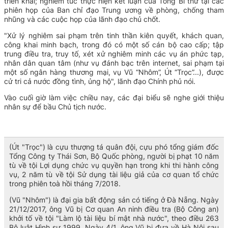
triển khai; nghiêm túc thực hiện kết luận của Tổng Bí thư tại các
phiên họp của Ban chỉ đạo Trung ương về phòng, chống tham
nhũng và các cuộc họp của lãnh đạo chủ chốt.
"Xử lý nghiêm sai phạm trên tinh thần kiên quyết, khách quan,
công khai minh bạch, trong đó có một số cán bộ cao cấp; tập
trung điều tra, truy tố, xét xử nghiêm minh các vụ án phức tạp,
nhân dân quan tâm (như vụ đánh bạc trên internet, sai phạm tại
một số ngân hàng thương mại, vụ Vũ “Nhôm”, Út “Trọc”...), được
cử tri cả nước đồng tình, ủng hộ", lãnh đạo Chính phủ nói.
Vào cuối giờ làm việc chiều nay, các đại biểu sẽ nghe giới thiệu
nhân sự để bầu Chủ tịch nước.
(Út "Trọc") là cựu thượng tá quân đội, cựu phó tổng giám đốc
Tổng Công ty Thái Sơn, Bộ Quốc phòng, người bị phạt 10 năm
tù về tội Lợi dụng chức vụ quyền hạn trong khi thi hành công
vụ, 2 năm tù về tội Sử dụng tài liệu giả của cơ quan tổ chức
trong phiên toà hồi tháng 7/2018.
(Vũ "Nhôm") là đại gia bất động sản có tiếng ở Đà Nẵng. Ngày
21/12/2017, ông Vũ bị Cơ quan An ninh điều tra (Bộ Công an)
khởi tố về tội "Làm lộ tài liệu bí mật nhà nước", theo điều 263
Bộ luật Hình sự 1999. Ngày 4/1, ông Vũ bị đưa về Hà Nội sau