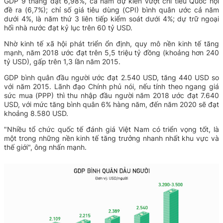
GDP 9 tháng đạt 6,98%, cả năm dự kiến vượt chỉ tiêu Quốc hội
đề ra (6,7%); chỉ số giá tiêu dùng (CPI) bình quân ước cả năm
dưới 4%, là năm thứ 3 liên tiếp kiểm soát dưới 4%; dự trữ ngoại
hối nhà nước đạt kỷ lục trên 60 tỷ USD.
Nhờ kinh tế xã hội phát triển ổn định, quy mô nền kinh tế tăng
mạnh, năm 2018 ước đạt trên 5,5 triệu tỷ đồng (khoảng hơn 240
tỷ USD), gấp trên 1,3 lần năm 2015.
GDP bình quân đầu người ước đạt 2.540 USD, tăng 440 USD so
với năm 2015. Lãnh đạo Chính phủ nói, nếu tính theo ngang giá
sức mua (PPP) thì thu nhập đầu người năm 2018 ước đạt 7.640
USD, với mức tăng bình quân 6% hàng năm, đến năm 2020 sẽ đạt
khoảng 8.580 USD.
"Nhiều tổ chức quốc tế đánh giá Việt Nam có triển vọng tốt, là
một trong những nền kinh tế tăng trưởng nhanh nhất khu vực và
thế giới", ông nhấn mạnh.