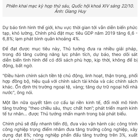
Phiên khai mạc kỳ họp thứ sáu, Quốc hội khoá XIV sáng 22/10.
Ảnh:
Giang Huy
Dự báo tình hình thế giới, khu vực thời gian tới vẫn diễn biến phức
tạp, khó lường, Chính phủ đặt mục tiêu GDP năm 2019 tăng 6,6 -
6,8%; lạm phát bình quân khoảng 4%.
Để đạt được mục tiêu này, Thủ tướng đưa ra nhiều giải pháp,
trong đó tăng cường năng lực phân tích, dự báo, theo dõi sát
diễn biến tình hình để có đối sách phù hợp, kịp thời, không để bị
động, bất ngờ.
"Điều hành chính sách tiền tệ chủ động, linh hoạt, thận trọng, phối
hợp đồng bộ, hiệu quả với chính sách tài khóa và các chính sách
khác. Ổn định thị trường ngoại tệ, vàng; tăng dự trữ ngoại hối nhà
nước", ông nói.
Một lần nữa quyết tâm cơ cấu lại nền kinh tế, đổi mới mô hình
tăng trưởng "theo chiều sâu, thực chất hơn”; phát triển mạnh kinh
tế tư nhân... được Thủ tướng nhấn mạnh trong bài phát biểu.
Chính phủ sẽ đẩy nhanh tiến độ, đưa vào vận hành các công trình
công nghiệp trọng điểm nhằm đưa tăng trưởng công nghiệp, xây
dựng đạt 8%; nông nghiệp phấn đấu tăng trưởng trên 3%, xuất