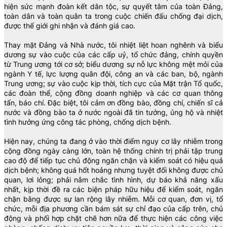
hiện sức mạnh đoàn kết dân tộc, sự quyết tâm của toàn Đảng,
toàn dân và toàn quân ta trong cuộc chiến đấu chống đại dịch,
được thế giới ghi nhận và đánh giá cao.
Thay mặt Đảng và Nhà nước, tôi nhiệt liệt hoan nghênh và biểu
dương sự vào cuộc của các cấp uỷ, tổ chức đảng, chính quyền
từ Trung ương tới cơ sở; biểu dương sự nỗ lực không mệt mỏi của
ngành Y tế, lực lượng quân đội, công an và các ban, bộ, ngành
Trung ương; sự vào cuộc kịp thời, tích cực của Mặt trận Tổ quốc,
các đoàn thể, cộng đồng doanh nghiệp và các cơ quan thông
tấn, báo chí. Đặc biệt, tôi cảm ơn đồng bào, đồng chí, chiến sĩ cả
nước và đồng bào ta ở nước ngoài đã tin tưởng, ủng hộ và nhiệt
tình hưởng ứng công tác phòng, chống dịch bệnh.
Hiện nay, chúng ta đang ở vào thời điểm nguy cơ lây nhiễm trong
cộng đồng ngày càng lớn, toàn hệ thống chính trị phải tập trung
cao độ để tiếp tục chủ động ngăn chặn và kiểm soát có hiệu quả
dịch bệnh; không quá hốt hoảng nhưng tuyệt đối không được chủ
quan, lơi lỏng; phải nắm chắc tình hình, dự báo khả năng xấu
nhất, kịp thời đề ra các biện pháp hữu hiệu để kiểm soát, ngăn
chặn bằng được sự lan rộng lây nhiễm. Mỗi cơ quan, đơn vị, tổ
chức, mỗi địa phương cần bám sát sự chỉ đạo của cấp trên, chủ
động và phối hợp chặt chẽ hơn nữa để thực hiện các công việc