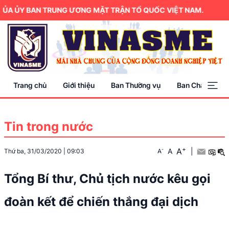
A ỦY BAN TRUNG ƯƠNG MẶT TRẬN TỔ QUỐC VIỆT NAM.
Trang chủ
Giới thiệu
Ban Thường vụ
Ban Chấp hành
Tin trong nước
+
A
-
A
|
Thứ ba, 31/03/2020
|
09:03
A
Tổng Bí thư, Chủ tịch nước kêu gọi
đoàn kết để chiến thắng đại dịch