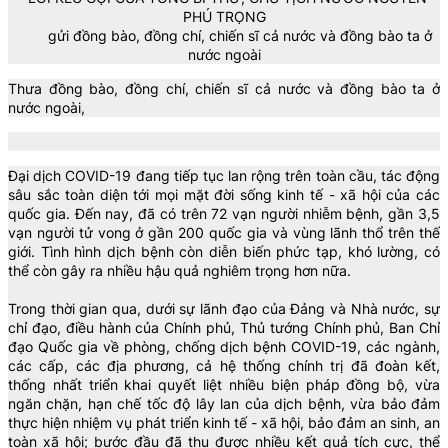
PHÚ TRỌNG
gửi đồng bào, đồng chí, chiến sĩ cả nước và đồng bào ta ở
nước ngoài
Thưa đồng bào, đồng chí, chiến sĩ cả nước và đồng bào ta ở
nước ngoài,
Đại dịch COVID-19 đang tiếp tục lan rộng trên toàn cầu, tác động
sâu sắc toàn diện tới mọi mặt đời sống kinh tế - xã hội của các
quốc gia. Đến nay, đã có trên 72 vạn người nhiễm bệnh, gần 3,5
vạn người tử vong ở gần 200 quốc gia và vùng lãnh thổ trên thế
giới. Tình hình dịch bệnh còn diễn biến phức tạp, khó lường, có
thể còn gây ra nhiều hậu quả nghiêm trọng hơn nữa.
Trong thời gian qua, dưới sự lãnh đạo của Đảng và Nhà nước, sự
chỉ đạo, điều hành của Chính phủ, Thủ tướng Chính phủ, Ban Chỉ
đạo Quốc gia về phòng, chống dịch bệnh COVID-19, các ngành,
các cấp, các địa phương, cả hệ thống chính trị đã đoàn kết,
thống nhất triển khai quyết liệt nhiều biện pháp đồng bộ, vừa
ngăn chặn, hạn chế tốc độ lây lan của dịch bệnh, vừa bảo đảm
thực hiện nhiệm vụ phát triển kinh tế - xã hội, bảo đảm an sinh, an
toàn xã hội; bước đầu đã thu được nhiều kết quả tích cực, thể