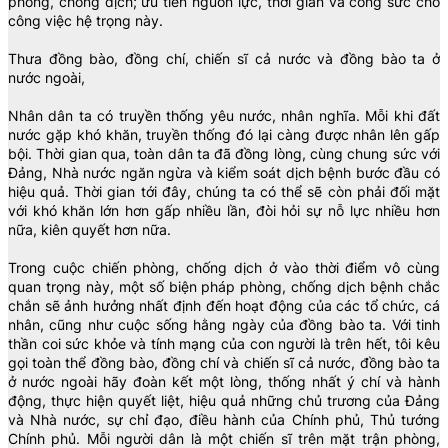
phòng, chống dịch; ưu tiên nguồn lực, thời gian và công sức cho
công việc hệ trọng này.
Thưa đồng bào, đồng chí, chiến sĩ cả nước và đồng bào ta ở
nước ngoài,
Nhân dân ta có truyền thống yêu nước, nhân nghĩa. Mỗi khi đất
nước gặp khó khăn, truyền thống đó lại càng được nhân lên gấp
bội. Thời gian qua, toàn dân ta đã đồng lòng, cùng chung sức với
Đảng, Nhà nước ngăn ngừa và kiểm soát dịch bệnh bước đầu có
hiệu quả. Thời gian tới đây, chúng ta có thể sẽ còn phải đối mặt
với khó khăn lớn hơn gấp nhiều lần, đòi hỏi sự nỗ lực nhiều hơn
nữa, kiên quyết hơn nữa.
Trong cuộc chiến phòng, chống dịch ở vào thời điểm vô cùng
quan trọng này, một số biện pháp phòng, chống dịch bệnh chắc
chắn sẽ ảnh hưởng nhất định đến hoạt động của các tổ chức, cá
nhân, cũng như cuộc sống hằng ngày của đồng bào ta. Với tinh
thần coi sức khỏe và tính mạng của con người là trên hết, tôi kêu
gọi toàn thể đồng bào, đồng chí và chiến sĩ cả nước, đồng bào ta
ở nước ngoài hãy đoàn kết một lòng, thống nhất ý chí và hành
động, thực hiện quyết liệt, hiệu quả những chủ trương của Đảng
và Nhà nước, sự chỉ đạo, điều hành của Chính phủ, Thủ tướng
Chính phủ. Mỗi người dân là một chiến sĩ trên mặt trận phòng,