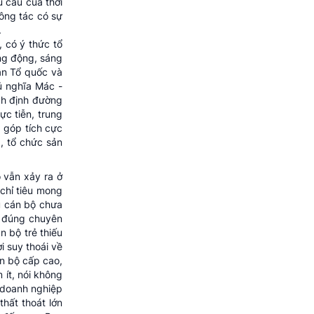
 cầu của thời
công tác có sự
.
, có ý thức tổ
ăng động, sáng
ận Tổ quốc và
hủ nghĩa Mác -
ạch định đường
ực tiễn, trung
g góp tích cực
p, tổ chức sản
 vẫn xảy ra ở
 chỉ tiêu mong
ũ cán bộ chưa
g đúng chuyên
n bộ trẻ thiếu
i suy thoái về
án bộ cấp cao,
 ít, nói không
ý doanh nghiệp
thất thoát lớn