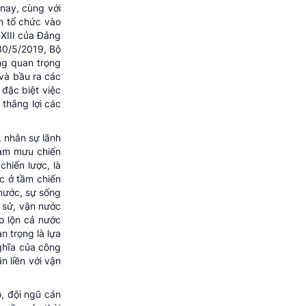
 nay, cùng với
ến tổ chức vào
 XIII của Đảng
 30/5/2019, Bộ
ung quan trọng
 và bầu ra các
 đặc biệt việc
 thắng lợi các
, nhân sự lãnh
ham mưu chiến
chiến lược, là
ệc ở tầm chiến
 nước, sự sống
h sử, vận nước
o lộn cả nước
n trọng là lựa
nghĩa của công
n liền với vận
, đội ngũ cán