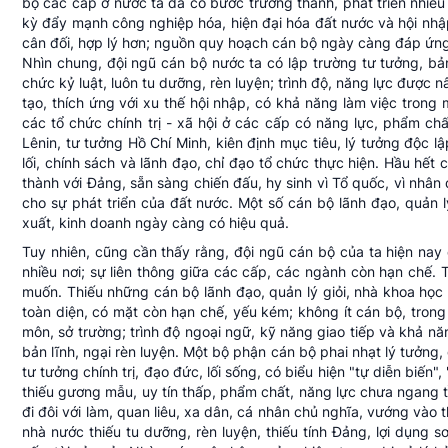
bộ các cấp ở nước ta đã có bước trưởng thành, phát triển nhiề
kỳ đẩy mạnh công nghiệp hóa, hiện đại hóa đất nước và hội nhập 
cân đối, hợp lý hơn; nguồn quy hoạch cán bộ ngày càng đáp ứng
Nhìn chung, đội ngũ cán bộ nước ta có lập trường tư tưởng, bản
chức kỷ luật, luôn tu dưỡng, rèn luyện; trình độ, năng lực được
tạo, thích ứng với xu thế hội nhập, có khả năng làm việc tron
các tổ chức chính trị - xã hội ở các cấp có năng lực, phẩm chất
Lênin, tư tưởng Hồ Chí Minh, kiên định mục tiêu, lý tưởng độc 
lối, chính sách và lãnh đạo, chỉ đạo tổ chức thực hiện. Hầu hết 
thành với Đảng, sẵn sàng chiến đấu, hy sinh vì Tổ quốc, vì nhâ
cho sự phát triển của đất nước. Một số cán bộ lãnh đạo, quản l
xuất, kinh doanh ngày càng có hiệu quả.
Tuy nhiên, cũng cần thấy rằng, đội ngũ cán bộ của ta hiện nay
nhiều nơi; sự liên thông giữa các cấp, các ngành còn hạn chế. T
muốn. Thiếu những cán bộ lãnh đạo, quản lý giỏi, nhà khoa học
toàn diện, có mặt còn hạn chế, yếu kém; không ít cán bộ, tron
môn, sở trường; trình độ ngoại ngữ, kỹ năng giao tiếp và khả nă
bản lĩnh, ngại rèn luyện. Một bộ phận cán bộ phai nhạt lý tưởng, 
tư tưởng chính trị, đạo đức, lối sống, có biểu hiện "tự diễn biến
thiếu gương mẫu, uy tín thấp, phẩm chất, năng lực chưa ngang t
đi đôi với làm, quan liêu, xa dân, cá nhân chủ nghĩa, vướng vào 
nhà nước thiếu tu dưỡng, rèn luyện, thiếu tính Đảng, lợi dụng sơ 