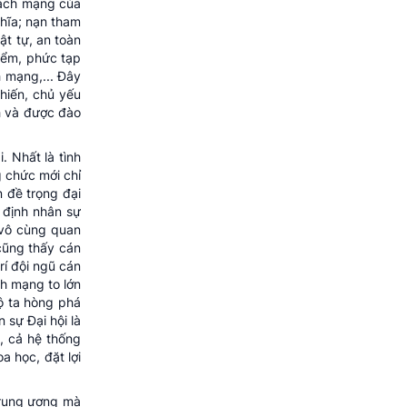
cách mạng của
ghĩa; nạn tham
ật tự, an toàn
iểm, phức tạp
h mạng,... Đây
hiến, chủ yếu
nh và được đào
. Nhất là tình
g chức mới chỉ
n đề trọng đại
t định nhân sự
c vô cùng quan
cũng thấy cán
rí đội ngũ cán
ch mạng to lớn
bộ ta hòng phá
 sự Đại hội là
, cả hệ thống
a học, đặt lợi
Trung ương mà