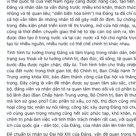
vị thế quốc tế của Việt Nam ngày càng được nâng cao, tạo tiền
Đảng và nhân dân ta vẫn đứng trước nhiều khó khăn, thách thức;
nhũng và tệ quan liêu; "diễn biến hòa bình") mà Đảng ta đã chỉ ra
xã hội vẫn tiềm ẩn những nhân tố dễ gây mất ổn định. Sự chống
trong điều kiện phát triển kinh tế thị trường, mở cửa hội nhập, 
cũng là thời điểm chuyển giao thế hệ từ lớp cán bộ sinh ra, l
được đào tạo ở trong nước và tại các nước xã hội chủ nghĩa trướ
tạo từ nhiều nguồn, nhiều nước có thể chế chính trị khác nhau.
Tình hình tư tưởng trong Đảng và tâm trạng trong nhân dân, bên
trạng suy thoái về tư tưởng chính trị, đạo đức, lối sống; tệ quan
bước đầu được ngăn chặn, đẩy lùi. Tình hình trên cho thấy nhiệ
của đất nước trong thời gian tới, Bộ Chính trị, Ban Chấp hành T
Trung ương khóa XIII, bảo đảm thành công của Đại hội và thắng 
trọng. Đây cũng là vấn đề nhận được sự quan tâm sâu sắc, chí
bộ, đảng viên và nhân dân tỏ ra quan tâm theo dõi và có phần băn
bộ lãnh đạo (Ban Chấp hành Trung ương, Bộ Chính trị, Ban Bí th
mà lịch sử giao phó? Các phần tử xấu, cơ hội, thù địch cũng nhâ
hoại công tác nhân sự nói riêng, công tác xây dựng Đảng nói chu
vô cùng quan trọng nhưng cũng hết sức phức tạp, khó khăn, nặn
chính trị phải làm việc với tinh thần trách nhiệm rất cao, với qu
ích của quốc gia - dân tộc, của Đảng, của nhân dân lên trên hết, 
Để chuẩn bị nhân sự Đại hội XIII của Đảng, vấn đề quan trọng