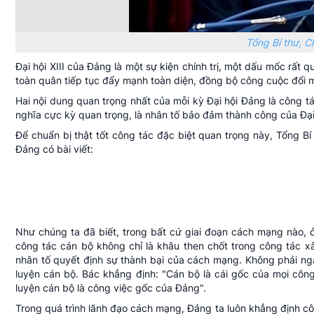
Tổng Bí thư, 
Đại hội XIII của Đảng là một sự kiện chính trị, một dấu mốc rất 
toàn quân tiếp tục đẩy mạnh toàn diện, đồng bộ công cuộc đổi m
Hai nội dung quan trọng nhất của mỗi kỳ Đại hội Đảng là công tác
nghĩa cực kỳ quan trọng, là nhân tố bảo đảm thành công của Đại h
Để chuẩn bị thật tốt công tác đặc biệt quan trọng này, Tổng B
Đảng có bài viết:
Như chúng ta đã biết, trong bất cứ giai đoạn cách mạng nào, ở
công tác cán bộ không chỉ là khâu then chốt trong công tác 
nhân tố quyết định sự thành bại của cách mạng. Không phải ng
luyện cán bộ. Bác khẳng định: "Cán bộ là cái gốc của mọi côn
luyện cán bộ là công việc gốc của Đảng".
Trong quá trình lãnh đạo cách mạng, Đảng ta luôn khẳng định công