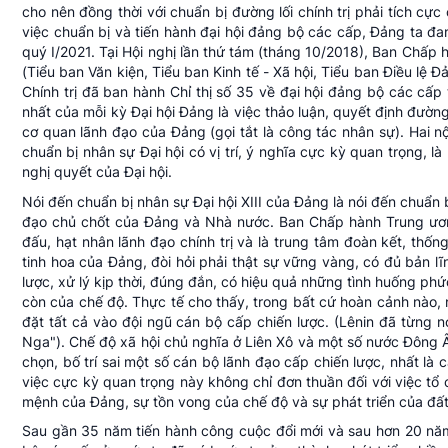
cho nên đồng thời với chuẩn bị đường lối chính trị phải tích cực
việc chuẩn bị và tiến hành đại hội đảng bộ các cấp, Đảng ta đan
quý I/2021. Tại Hội nghị lần thứ tám (tháng 10/2018), Ban Chấp 
(Tiểu ban Văn kiện, Tiểu ban Kinh tế - Xã hội, Tiểu ban Điều lệ
Chính trị đã ban hành Chỉ thị số 35 về đại hội đảng bộ các cấp t
nhất của mỗi kỳ Đại hội Đảng là việc thảo luận, quyết định đường 
cơ quan lãnh đạo của Đảng (gọi tắt là công tác nhân sự). Hai nộ
chuẩn bị nhân sự Đại hội có vị trí, ý nghĩa cực kỳ quan trọng, l
nghị quyết của Đại hội.
Nói đến chuẩn bị nhân sự Đại hội XIII của Đảng là nói đến chuẩn
đạo chủ chốt của Đảng và Nhà nước. Ban Chấp hành Trung ương
đấu, hạt nhân lãnh đạo chính trị và là trung tâm đoàn kết, thốn
tinh hoa của Đảng, đòi hỏi phải thật sự vững vàng, có đủ bản lĩ
lược, xử lý kịp thời, đúng đắn, có hiệu quả những tình huống ph
còn của chế độ. Thực tế cho thấy, trong bất cứ hoàn cảnh nào, 
đặt tất cả vào đội ngũ cán bộ cấp chiến lược. (Lênin đã từng 
Nga"). Chế độ xã hội chủ nghĩa ở Liên Xô và một số nước Đông Â
chọn, bố trí sai một số cán bộ lãnh đạo cấp chiến lược, nhất là
việc cực kỳ quan trọng này không chỉ đơn thuần đối với việc tổ 
mệnh của Đảng, sự tồn vong của chế độ và sự phát triển của đấ
Sau gần 35 năm tiến hành công cuộc đổi mới và sau hơn 20 năm 