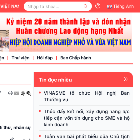
Tiếng Anh
ện
Thư viện
Hỏi đáp
Ban Chấp hành
Tin đọc nhiều
Video
+
VINASME tổ chức Hội nghị Ban
|
Văn bản pháp luật
Thường vụ
nh nghiệp
Thúc đẩy kết nối, xây dựng năng lực
tiếp cận vốn tín dụng cho SME và hộ
kinh doanh
Bí thư, nhân sự
Toàn văn bài phát biểu của Chủ tịch