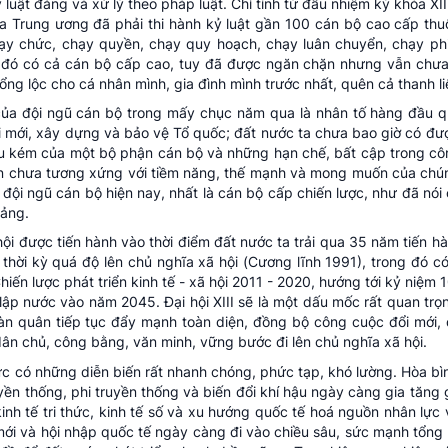
 luật đảng và xử lý theo pháp luật. Chỉ tính từ đầu nhiệm kỳ khóa XI
ra Trung ương đã phải thi hành kỷ luật gần 100 cán bộ cao cấp thu
chạy chức, chạy quyền, chạy quy hoạch, chạy luân chuyển, chạy ph
ng đó có cả cán bộ cấp cao, tuy đã được ngăn chặn nhưng vẫn chưa
 bổng lộc cho cá nhân mình, gia đình mình trước nhất, quên cả thanh l
 của đội ngũ cán bộ trong mấy chục năm qua là nhân tố hàng đầu q
ổi mới, xây dựng và bảo vệ Tổ quốc; đất nước ta chưa bao giờ có đư
yếu kém của một bộ phận cán bộ và những hạn chế, bất cập trong cô
ển chưa tương xứng với tiềm năng, thế mạnh và mong muốn của chún
đội ngũ cán bộ hiện nay, nhất là cán bộ cấp chiến lược, như đã nói 
Đảng.
i hội được tiến hành vào thời điểm đất nước ta trải qua 35 năm tiến 
thời kỳ quá độ lên chủ nghĩa xã hội (Cương lĩnh 1991), trong đó c
hiến lược phát triển kinh tế - xã hội 2011 - 2020, hướng tới kỷ niệ
 nước vào năm 2045. Đại hội XIII sẽ là một dấu mốc rất quan trọn
oàn quân tiếp tục đẩy mạnh toàn diện, đồng bộ công cuộc đổi mới,
dân chủ, công bằng, văn minh, vững bước đi lên chủ nghĩa xã hội.
 vực có những diễn biến rất nhanh chóng, phức tạp, khó lường. Hòa bì
ruyền thống, phi truyền thống và biến đổi khí hậu ngày càng gia tăng
h tế tri thức, kinh tế số và xu hướng quốc tế hoá nguồn nhân lực v
mới và hội nhập quốc tế ngày càng đi vào chiều sâu, sức mạnh tổng 