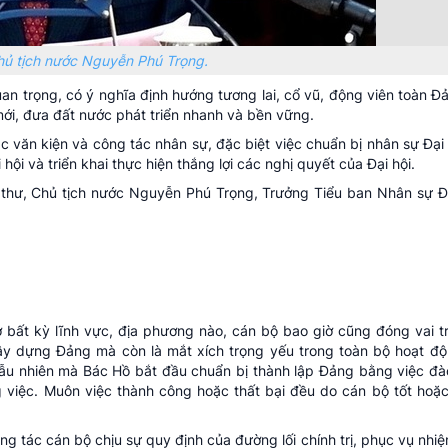
Chủ tịch nước Nguyễn Phú Trọng.
quan trọng, có ý nghĩa định hướng tương lai, cổ vũ, động viên toàn Đ
ới, đưa đất nước phát triển nhanh và bền vững.
 văn kiện và công tác nhân sự, đặc biệt việc chuẩn bị nhân sự Đại hộ
ội và triển khai thực hiện thắng lợi các nghị quyết của Đại hội.
í thư, Chủ tịch nước Nguyễn Phú Trọng, Trưởng Tiểu ban Nhân sự Đại
 bất kỳ lĩnh vực, địa phương nào, cán bộ bao giờ cũng đóng vai tr
xây dựng Đảng mà còn là mắt xích trọng yếu trong toàn bộ hoạt đ
ẫu nhiên mà Bác Hồ bắt đầu chuẩn bị thành lập Đảng bằng việc đà
g việc. Muôn việc thành công hoặc thất bại đều do cán bộ tốt hoặ
 tác cán bộ chịu sự quy định của đường lối chính trị, phục vụ nhiệm