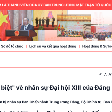
H VIÊN CỦA ỦY BAN TRUNG ƯƠNG MẶT TRẬN TỔ QUỐC VIỆT NAM.
Sơ đồ tổ chức
Lịch sử và kết quả hoạt động
Hoạt động & Sự ki
Trung ương hội
A
-
A
A
Thành viên
Doanh nhân, doa
biệt" về nhân sự Đại hội XIII của Đảng
Sự kiện
uẩn bị nhân sự Ban Chấp hành Trung ương Đảng, Bộ Chính trị, Ban 