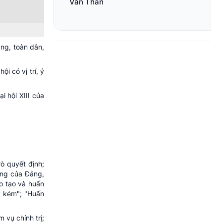
Văn Thân
ảng, toàn dân,
i có vị trí, ý
 hội XIII của
ò quyết định;
ộng của Đảng,
o tạo và huấn
c kém"; "Huấn
 vụ chính trị;