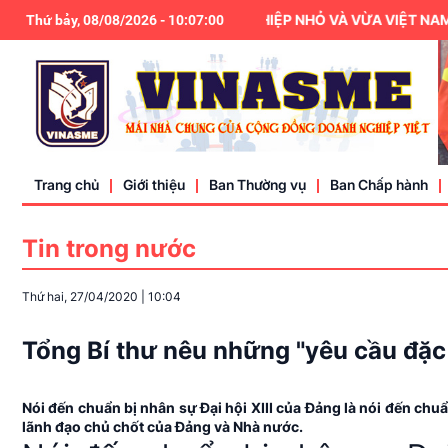
HIỆP HỘI DOANH NGHIỆP NHỎ VÀ VỪA VIỆT NAM LÀ THÀN
Thứ bảy, 08/08/2026
-
10
:
07
:
01
Trang chủ
Giới thiệu
Ban Thường vụ
Ban Chấp hành
Tin trong nước
Điều lệ
Thứ hai, 27/04/2020
|
10:04
Liên hệ
Tổng Bí thư nêu những "yêu cầu đặc 
Nói đến chuẩn bị nhân sự Đại hội XIII của Đảng là nói đến ch
lãnh đạo chủ chốt của Đảng và Nhà nước.