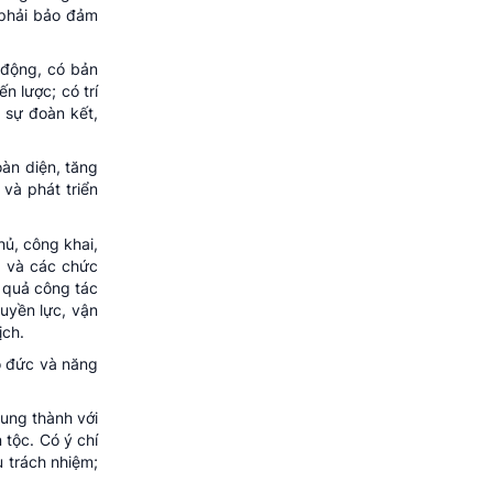
 phải bảo đảm
 động, có bản
n lược; có trí
c sự đoàn kết,
àn diện, tăng
 và phát triển
hủ, công khai,
ư và các chức
u quả công tác
quyền lực, vận
ịch.
ạo đức và năng
rung thành với
 tộc. Có ý chí
 trách nhiệm;