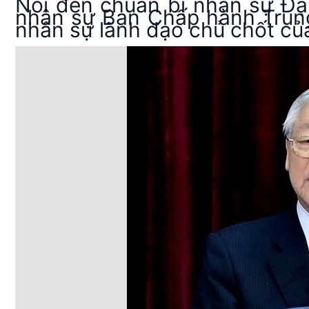
Nói đến chuẩn bị nhân sự Đại
nhân sự Ban Chấp hành Trung 
nhân sự lãnh đạo chủ chốt củ