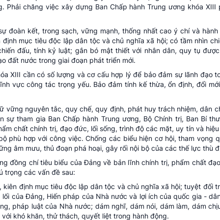
ảng. Phải chăng việc xây dựng Ban Chấp hành Trung ương khóa XIII
 sự đoàn kết, trong sạch, vững mạnh, thống nhất cao ý chí và hành
định mục tiêu độc lập dân tộc và chủ nghĩa xã hội; có tầm nhìn chiế
chiến đấu, tính kỷ luật; gắn bó mật thiết với nhân dân, quy tụ đượ
ạo đất nước trong giai đoạn phát triển mới.
a XIII cần có số lượng và cơ cấu hợp lý để bảo đảm sự lãnh đạo to
ĩnh vực công tác trọng yếu. Bảo đảm tính kế thừa, ổn định, đổi mới
giữ vững nguyên tắc, quy chế, quy định, phát huy trách nhiệm, dân c
ân sự tham gia Ban Chấp hành Trung ương, Bộ Chính trị, Ban Bí th
 chất chính trị, đạo đức, lối sống, trình độ các mặt, uy tín và hiệ
n bộ phù hợp với công việc. Chống các biểu hiện cơ hội, tham vọng 
hững âm mưu, thủ đoạn phá hoại, gây rối nội bộ của các thế lực thù đ
ng đồng chí tiêu biểu của Đảng về bản lĩnh chính trị, phẩm chất đ
ú trọng các vấn đề sau:
 kiên định mục tiêu độc lập dân tộc và chủ nghĩa xã hội; tuyệt đối t
lối của Đảng, Hiến pháp của Nhà nước và lợi ích của quốc gia - dân
ng, pháp luật của Nhà nước; dám nghĩ, dám nói, dám làm, dám chịu
 với khó khăn, thử thách, quyết liệt trong hành động.