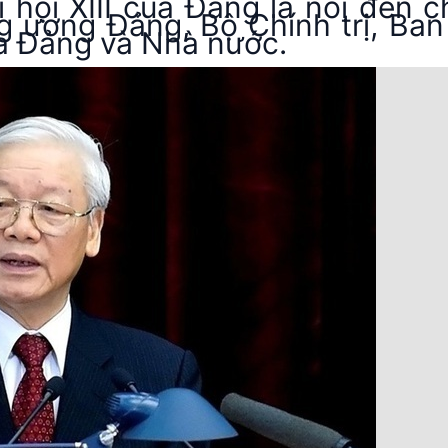
 hội XIII của Đảng là nói đến c
ương Đảng, Bộ Chính trị, Ban 
a Đảng và Nhà nước.