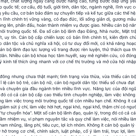
u mặt, chất lượng ngày càng được nâng cao, từng bước đáp ứng yêu
quốc tế; cơ cấu, độ tuổi, giới tính, dân tộc, ngành nghề, lĩnh vực 
 yêu cầu, cơ bản bảo đảm sự chuyển tiếp và kế tục giữa các thế hệ
 lĩnh chính trị vững vàng, có đạo đức, lối sống giản dị, gương mẫu
 nâng lên, phấn đấu, hoàn thành nhiệm vụ được giao. Nhiều cán bộ n
g môi trường quốc tế. Đa số cán bộ lãnh đạo Đảng, Nhà nước, Mặt tr
, uy tín. Cán bộ cấp chiến lược có bản lĩnh chính trị, kiên định c
lập dân tộc và chủ nghĩa xã hội, có tư duy đổi mới, có khả năng ho
cán bộ lãnh đạo lực lượng vũ trang được rèn luyện, thử thách qua th
n dân. Nhiều cán bộ khoa học tâm huyết, say mê nghiên cứu, có đón
ý kinh tế thích ứng nhanh với cơ chế thị trường và mở cửa hội nhậ
 đông nhưng chưa thật mạnh; tình trạng vừa thừa, vừa thiếu cán bộ
ỉ lệ cán bộ trẻ, cán bộ nữ, cán bộ người dân tộc thiểu số chưa đạt
 và chuyên gia đầu ngành trên nhiều lĩnh vực. Năng lực của đội ng
g đó có cả cán bộ cấp cao thiếu tính chuyên nghiệp, làm việc khôn
ng làm việc trong môi trường quốc tế còn nhiều hạn chế. Không ít cá
giảm sút ý chí, làm việc hời hợt, ngại khó, ngại khổ, thậm chí có ngườ
", "tự chuyển hóa". Một số cán bộ lãnh đạo, quản lý, trong đó có cả c
ầm nhiệm vụ, vi phạm nguyên tắc và quy chế làm việc, nói nhiều làm
tham nhũng, lãng phí, tiêu cực, lợi ích nhóm. Không ít cán bộ quản l
hở trong cơ chế, chính sách, luật pháp, cố ý làm trái, trục lợi, làm 