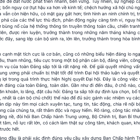
 đề để đất nước phát triển nhanh, bền vững. Tuy nhiên, sự nghiệp 
 bốn nguy cơ (tụt hậu xa hơn về kinh tế; chệch hướng xã hội chủ n
 vẫn còn hiện hữu, có mặt gay gắt hơn; tình hình an ninh chính trị, tr
 phá của các thế lực thù địch, phản động ngày càng tinh vi, nguy h
sự bùng nổ của hệ thống thông tin truyền thông toàn cầu, chiến tran
ớn lên, được rèn luyện, trưởng thành trong những năm tháng kháng c
c đây, sang lớp cán bộ sinh ra, lớn lên, trưởng thành trong hòa bì
 cạnh mặt tích cực là cơ bản, cũng có những biểu hiện đáng lo ngại
 liêu, tham nhũng, tiêu cực trong một bộ phận cán bộ, đảng viên, côn
m vụ của toàn Đảng sắp tới là rất nặng nề. Để giải quyết những vấ
rung ương phải chuẩn bị thật tốt để trình Đại hội thảo luận và quyế
lợi trong quá trình thực hiện Nghị quyết Đại hội. Đây là công việ
nh đáng của toàn Đảng, toàn dân. Gần như đi đến đâu, ở chỗ nào, 
 khoăn, lo lắng, đặt câu hỏi: Đảng ta sắp tới dự định lựa chọn, bố t
ư, nhất là cán bộ chủ chốt) thế nào để đủ sức gánh vác nhiệm vụ cá
n dịp này tìm mọi cách xuyên tạc, tung tin, tác động, chia rẽ nội 
ng của chúng ta, rất thâm độc và nguy hiểm. Rõ ràng, công tác nhân
g nề, đòi hỏi Ban Chấp hành Trung ương, Bộ Chính trị, Ban Bí thư
yết tâm, nỗ lực rất lớn, có cách làm thật sự công tâm, khách quan, kho
trước hết.
 hàng đầu là phải xác định đúng yêu cầu xây dựng Ban Chấp hành 