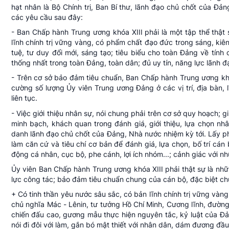
hạt nhân là Bộ Chính trị, Ban Bí thư, lãnh đạo chủ chốt của Đ
các yêu cầu sau đây:
- Ban Chấp hành Trung ương khóa XIII phải là một tập thể thật
lĩnh chính trị vững vàng, có phẩm chất đạo đức trong sáng, kiên 
tuệ, tư duy đổi mới, sáng tạo; tiêu biểu cho toàn Đảng về tính 
thống nhất trong toàn Đảng, toàn dân; đủ uy tín, năng lực lãnh đ
- Trên cơ sở bảo đảm tiêu chuẩn, Ban Chấp hành Trung ương khó
cường số lượng Ủy viên Trung ương Đảng ở các vị trí, địa bàn, l
liên tục.
- Việc giới thiệu nhân sự, nói chung phải trên cơ sở quy hoạch; 
minh bạch, khách quan trong đánh giá, giới thiệu, lựa chọn nh
danh lãnh đạo chủ chốt của Đảng, Nhà nước nhiệm kỳ tới. Lấy phẩm
làm căn cứ và tiêu chí cơ bản để đánh giá, lựa chọn, bố trí cá
động cá nhân, cục bộ, phe cánh, lợi ích nhóm...; cảnh giác với n
Ủy viên Ban Chấp hành Trung ương khóa XIII phải thật sự là nhữ
lực công tác; bảo đảm tiêu chuẩn chung của cán bộ, đặc biệt ch
+ Có tinh thần yêu nước sâu sắc, có bản lĩnh chính trị vững vàng,
chủ nghĩa Mác - Lênin, tư tưởng Hồ Chí Minh, Cương lĩnh, đường 
chiến đấu cao, gương mẫu thực hiện nguyên tắc, kỷ luật của Đả
nói đi đôi với làm, gắn bó mật thiết với nhân dân, dám đương đầu