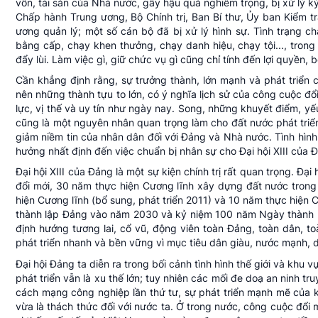
vốn, tài sản của Nhà nước, gây hậu quả nghiêm trọng, bị xử lý kỷ
Chấp hành Trung ương, Bộ Chính trị, Ban Bí thư, Ủy ban Kiểm t
ương quản lý; một số cán bộ đã bị xử lý hình sự. Tình trạng 
bằng cấp, chạy khen thưởng, chạy danh hiệu, chạy tội..., tro
đẩy lùi. Làm việc gì, giữ chức vụ gì cũng chỉ tính đến lợi quyền,
Cần khẳng định rằng, sự trưởng thành, lớn mạnh và phát triển
nên những thành tựu to lớn, có ý nghĩa lịch sử của công cuộc đ
lực, vị thế và uy tín như ngày nay. Song, những khuyết điểm, 
cũng là một nguyên nhân quan trọng làm cho đất nước phát tri
giảm niềm tin của nhân dân đối với Đảng và Nhà nước. Tình hình 
hưởng nhất định đến việc chuẩn bị nhân sự cho Đại hội XIII của 
Đại hội XIII của Đảng là một sự kiện chính trị rất quan trọng. Đạ
đổi mới, 30 năm thực hiện Cương lĩnh xây dựng đất nước trong 
hiện Cương lĩnh (bổ sung, phát triển 2011) và 10 năm thực hiện C
thành lập Đảng vào năm 2030 và kỷ niệm 100 năm Ngày thành lập
định hướng tương lai, cổ vũ, động viên toàn Đảng, toàn dân, t
phát triển nhanh và bền vững vì mục tiêu dân giàu, nước mạnh, 
Đại hội Đảng ta diễn ra trong bối cảnh tình hình thế giới và khu
phát triển vẫn là xu thế lớn; tuy nhiên các mối đe doạ an ninh t
cách mạng công nghiệp lần thứ tư, sự phát triển mạnh mẽ của kin
vừa là thách thức đối với nước ta. Ở trong nước, công cuộc đổi 