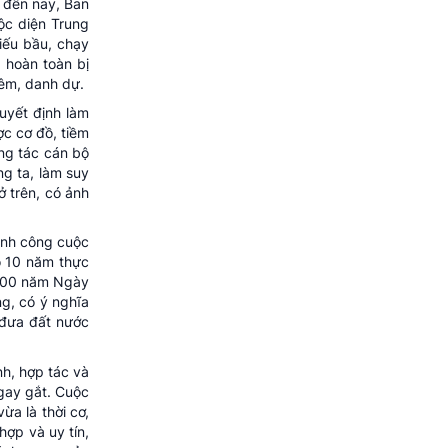
I đến nay, Ban
ộc diện Trung
iếu bầu, chạy
 hoàn toàn bị
iêm, danh dự.
uyết định làm
ợc cơ đồ, tiềm
ng tác cán bộ
g ta, làm suy
ở trên, có ảnh
hành công cuộc
ó 10 năm thực
m 100 năm Ngày
g, có ý nghĩa
 đưa đất nước
nh, hợp tác và
 gay gắt. Cuộc
ừa là thời cơ,
hợp và uy tín,