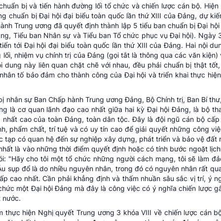
 chuẩn bị và tiến hành đường lối tổ chức và chiến lược cán bộ. Hiện
g chuẩn bị Đại hội đại biểu toàn quốc lần thứ XIII của Đảng, dự ki
hành Trung ương đã quyết định thành lập 5 tiểu ban chuẩn bị Đại hội
 Đảng, Tiểu ban Nhân sự và Tiểu ban Tổ chức phục vụ Đại hội). Ngày
iến tới Đại hội đại biểu toàn quốc lần thứ XIII của Đảng. Hai nội d
lối, nhiệm vụ chính trị của Đảng (gọi tắt là thông qua các văn kiện)
i dung này liên quan chặt chẽ với nhau, đều phải chuẩn bị thật tốt,
à nhân tố bảo đảm cho thành công của Đại hội và triển khai thực hiện
 bị nhân sự Ban Chấp hành Trung ương Đảng, Bộ Chính trị, Ban Bí thư
 là cơ quan lãnh đạo cao nhất giữa hai kỳ Đại hội Đảng, là bộ t
g nhất cao của toàn Đảng, toàn dân tộc. Đây là đội ngũ cán bộ cấp 
nh, phẩm chất, trí tuệ và có uy tín cao để giải quyết những công vi
ức tạp có quan hệ đến sự nghiệp xây dựng, phát triển và bảo vệ đất
nhất là vào những thời điểm quyết định hoặc có tính bước ngoặt lịc
nói: "Hãy cho tôi một tổ chức những người cách mạng, tôi sẽ làm đả
u sụp đổ là do nhiều nguyên nhân, trong đó có nguyên nhân rất qua
 cấp cao nhất. Cần phải khẳng định và thấm nhuần sâu sắc vị trí, ý 
chức một Đại hội Đảng mà đây là công việc có ý nghĩa chiến lược gắ
t nước.
thực hiện Nghị quyết Trung ương 3 khóa VIII về chiến lược cán bộ