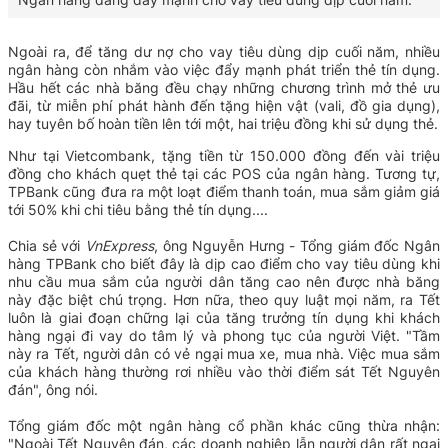
Ngoài ra, để tăng dư nợ cho vay tiêu dùng dịp cuối năm, nhiều
ngân hàng còn nhắm vào việc đẩy mạnh phát triển thẻ tín dụng.
Hầu hết các nhà băng đều chạy những chương trình mở thẻ ưu
đãi, từ miễn phí phát hành đến tặng hiện vật (vali, đồ gia dụng),
hay tuyên bố hoàn tiền lên tới một, hai triệu đồng khi sử dụng thẻ.
Như tại Vietcombank, tặng tiền từ 150.000 đồng đến vài triệu
đồng cho khách quẹt thẻ tại các POS của ngân hàng. Tương tự,
TPBank cũng đưa ra một loạt điểm thanh toán, mua sắm giảm giá
tới 50% khi chi tiêu bằng thẻ tín dụng....
Chia sẻ với
VnExpress
, ông Nguyễn Hưng - Tổng giám đốc Ngân
hàng TPBank cho biết đây là dịp cao điểm cho vay tiêu dùng khi
nhu cầu mua sắm của người dân tăng cao nên được nhà băng
này đặc biệt chú trọng. Hơn nữa, theo quy luật mọi năm, ra Tết
luôn là giai đoạn chững lại của tăng trưởng tín dụng khi khách
hàng ngại đi vay do tâm lý và phong tục của người Việt.
"Tầm
này ra Tết, người dân có vẻ ngại mua xe, mua nhà. Việc mua sắm
của khách hàng thường rơi nhiều vào thời điểm sát Tết Nguyên
đán", ông nói.
Tổng giám đốc một ngân hàng cổ phần khác cũng thừa nhận:
"Ngoài Tết Nguyên đán, các doanh nghiệp lẫn người dân rất ngại