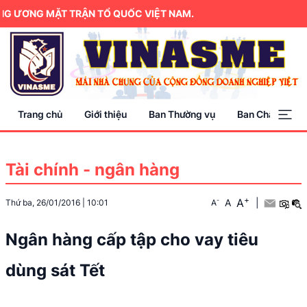
 ƯƠNG MẶT TRẬN TỔ QUỐC VIỆT NAM.
Trang chủ
Giới thiệu
Ban Thường vụ
Ban Chấp hành
Tài chính - ngân hàng
+
A
-
A
|
Thứ ba, 26/01/2016
|
10:01
A
Ngân hàng cấp tập cho vay tiêu
dùng sát Tết