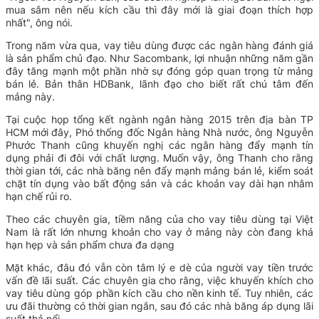
mua sắm nên nếu kích cầu thì đây mới là giai đoạn thích hợp
nhất", ông nói.
Trong năm vừa qua,
vay tiêu dùng được các ngân hàng đánh giá
là sản phẩm chủ đạo. Như Sacombank, lợi nhuận những năm gần
đây tăng mạnh một phần nhờ sự đóng góp quan trọng từ mảng
bán lẻ.
Bản thân HDBank, lãnh đạo cho biết rất chú tâm đến
mảng này.
Tại cuộc họp tổng kết ngành ngân hàng 2015 trên địa bàn TP
HCM mới đây, Phó thống đốc Ngân hàng Nhà nước, ông Nguyễn
Phước Thanh cũng khuyến nghị các ngân hàng đẩy mạnh tín
dụng phải đi đôi với chất lượng. Muốn vậy, ông Thanh cho rằng
thời gian tới, các nhà băng nên đẩy mạnh mảng bán lẻ, kiểm soát
chặt tín dụng vào bất động sản và các khoản vay dài hạn nhằm
hạn chế rủi ro.
Theo các chuyên gia, tiềm năng của cho vay tiêu dùng tại Việt
Nam là rất lớn nhưng khoản cho vay ở mảng này còn đang khá
hạn hẹp và sản phẩm chưa đa dạng
Mặt khác, đâu đó vẫn còn tâm lý e dè của người vay tiền trước
vấn đề lãi suất. Các chuyên gia cho rằng, việc khuyến khích cho
vay tiêu dùng góp phần kích cầu cho nền kinh tế. Tuy nhiên, các
ưu đãi thường có thời gian ngắn, sau đó các nhà băng áp dụng lãi
suất thả nổi.