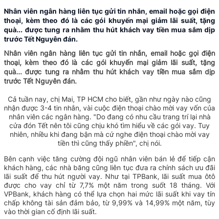
Nhân viên ngân hàng liên tục gửi tin nhắn, email hoặc gọi điện
thoại, kèm theo đó là các gói khuyến mại giảm lãi suất, tặng
quà... được tung ra nhằm thu hút khách vay tiền mua sắm dịp
trước Tết Nguyên đán.
Nhân viên ngân hàng liên tục gửi tin nhắn, email hoặc gọi điện
thoại, kèm theo đó là các gói khuyến mại giảm lãi suất, tặng
quà... được tung ra nhằm thu hút khách vay tiền mua sắm dịp
trước Tết Nguyên đán.
Cả tuần nay, chị Mai, TP HCM cho biết, gần như ngày nào cũng
nhận được 3-4 tin nhắn, vài cuộc điện thoại chào mời vay vốn của
nhân viên các ngân hàng. "Do đang có nhu cầu trang trí lại nhà
cửa đón Tết nên tôi cũng chịu khó tìm hiểu về các gói vay. Tuy
nhiên, nhiều khi đang bận mà cứ nghe điện thoại chào mời vay
tiền thì cũng thấy phiền", chị nói.
Bên cạnh việc tăng cường đội ngũ nhân viên bán lẻ để tiếp cận
khách hàng, các nhà băng cũng liên tục đưa ra chính sách ưu đãi
lãi suất để thu hút người vay. Như tại TPBank, lãi suất mua ôtô
được cho vay chỉ từ 7,7% một năm trong suốt 18 tháng. Với
VPBank, khách hàng có thể lựa chọn hai mức lãi suất khi vay tín
chấp không tài sản đảm bảo, từ 9,99% và 14,99% một năm, tùy
vào thời gian cố định lãi suất.