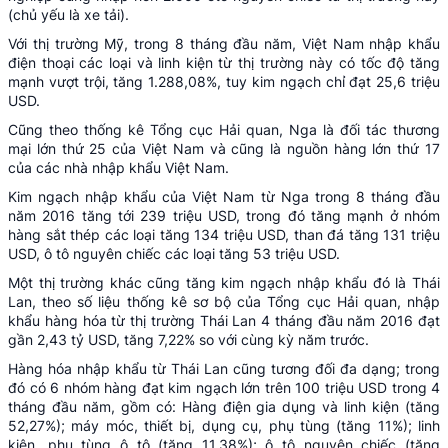
(chủ yếu là xe tải).
Với thị trường Mỹ, trong 8 tháng đầu năm, Việt Nam nhập khẩu
điện thoại các loại và linh kiện từ thị trường này có tốc độ tăng
mạnh vượt trội, tăng 1.288,08%, tuy kim ngạch chỉ đạt 25,6 triệu
USD.
Cũng theo thống kê Tổng cục Hải quan, Nga là đối tác thương
mại lớn thứ 25 của Việt Nam và cũng là nguồn hàng lớn thứ 17
của các nhà nhập khẩu Việt Nam.
Kim ngạch nhập khẩu của Việt Nam từ Nga trong 8 tháng đầu
năm 2016 tăng tới 239 triệu USD, trong đó tăng mạnh ở nhóm
hàng sắt thép các loại tăng 134 triệu USD, than đá tăng 131 triệu
USD, ô tô nguyên chiếc các loại tăng 53 triệu USD.
Một thị trường khác cũng tăng kim ngạch nhập khẩu đó là Thái
Lan, theo số liệu thống kê sơ bộ của Tổng cục Hải quan, nhập
khẩu hàng hóa từ thị trường Thái Lan 4 tháng đầu năm 2016 đạt
gần 2,43 tỷ USD, tăng 7,22% so với cùng kỳ năm trước.
Hàng hóa nhập khẩu từ Thái Lan cũng tương đối đa dạng; trong
đó có 6 nhóm hàng đạt kim ngạch lớn trên 100 triệu USD trong 4
tháng đầu năm, gồm có: Hàng điện gia dụng và linh kiện (tăng
52,27%); máy móc, thiết bị, dụng cụ, phụ tùng (tăng 11%); linh
kiện, phụ tùng ô tô (tăng 11,38%); ô tô nguyên chiếc (tăng