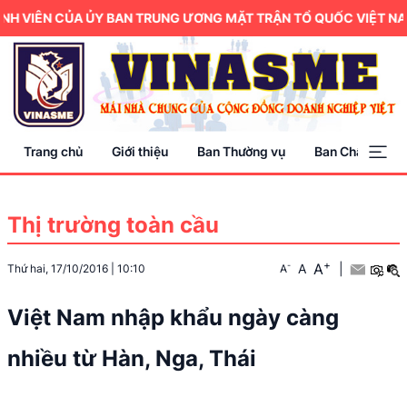
H VIÊN CỦA ỦY BAN TRUNG ƯƠNG MẶT TRẬN TỔ QUỐC VIỆT NAM.
Trang chủ
Giới thiệu
Ban Thường vụ
Ban Chấp hành
Thị trường toàn cầu
+
A
-
A
|
Thứ hai, 17/10/2016
|
10:10
A
Việt Nam nhập khẩu ngày càng
nhiều từ Hàn, Nga, Thái