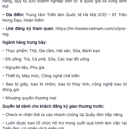
hàng, quy tụ 300 doanh nghiệp đến từ 8 quốc gia và vùng lãnh
thổ
– Địa điểm:
Trung tâm Triển lãm Quốc tế Hà Nội (ICE) – 91 Trần
Hưng Đạo, Hoàn Kiếm
–
Link đăng ký tham quan
: https://hn.foodexvietnam.com/vi/pre-
reg
Ngành hàng trưng bày:
– Thực phẩm: Thịt, Gia cầm, Hải sản, Sữa, Bánh kẹo
– Đồ uống: Trà, Cà phê, Sữa, Các loại đồ uống
– Nguyên liệu, Phụ gia
– Thiết bị, Máy móc, Công nghệ chế biến
– Bao bì giấy, bao bì nhôm, bao bì thủy tinh, công nghệ bao bì
đóng gói
– Nhượng quyền thương mại
Quyền lợi dành cho khách đăng ký giao thương trước:
– Check-in nhận thẻ ra vào nhanh chóng tại Quầy đón tiếp riêng
– Luôn được ban tổ chức hỗ trợ trong suốt quá trình làm việc tại
Triển lãm, có phiên dịch miễn phí