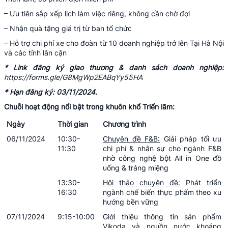
– Ưu tiên sắp xếp lịch làm việc riêng, không cần chờ đợi
– Nhận quà tặng giá trị từ ban tổ chức
– Hỗ trợ chi phí xe cho đoàn từ 10 doanh nghiệp trở lên Tại Hà Nội
và các tỉnh lân cận
* Link đăng ký giao thương & danh sách doanh nghiệp:
https://forms.gle/G8MgWp2EABqYy55HA
* Hạn đăng ký: 03/11/2024.
Chuỗi hoạt động nổi bật trong khuôn khổ Triển lãm:
Ngày
Thời gian
Chương trình
06/11/2024
10:30-
Chuyên đề F&B:
Giải pháp tối ưu
11:30
chi phí & nhân sự cho ngành F&B
nhờ công nghệ bột All in One đồ
uống & tráng miệng
13:30-
Hội thảo chuyên đề:
Phát triển
16:30
ngành chế biến thực phẩm theo xu
hướng bền vững
07/11/2024
9:15-10:00
Giới thiệu thông tin sản phẩm
Vikoda và nguồn nước khoáng