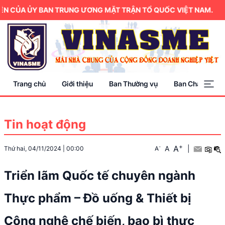
N CỦA ỦY BAN TRUNG ƯƠNG MẶT TRẬN TỔ QUỐC VIỆT NAM.
Trang chủ
Giới thiệu
Ban Thường vụ
Ban Chấp hành
Tin hoạt động
+
A
-
A
|
Thứ hai, 04/11/2024
|
00:00
A
Triển lãm Quốc tế chuyên ngành
Thực phẩm – Đồ uống & Thiết bị
Công nghệ chế biến, bao bì thực