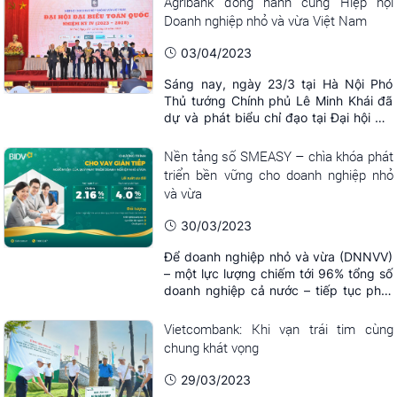
Agribank đồng hành cùng Hiệp hội
08.7.2023). Tổng giá trị các giải
Doanh nghiệp nhỏ và vừa Việt Nam
thưởng của Cuộc thi lên tới gần 400
triệu đồng, trong đó giải Đặc biệt có trị
03/04/2023
giá ...
Sáng nay, ngày 23/3 tại Hà Nội Phó
Thủ tướng Chính phủ Lê Minh Khái đã
dự và phát biểu chỉ đạo tại Đại hội đại
biểu toàn quốc lần thứ IV Hiệp hội
Doanh nghiệp nhỏ và vừa (DNNVV)
Nền tảng số SMEASY – chìa khóa phát
Việt Nam (VINASME). Tới dự đại hội có
triển bền vững cho doanh nghiệp nhỏ
Phó Thủ tướng Chính phủ Lê Minh Khái,
và vừa
Bộ trưởng Bộ Công Thương Nguyễn
Hồng ...
30/03/2023
Để doanh nghiệp nhỏ và vừa (DNNVV)
– một lực lượng chiếm tới 96% tổng số
doanh nghiệp cả nước – tiếp tục phát
triển mạnh mẽ, rất cần sự hỗ trợ về
nguồn vốn và các giải pháp phi tài
Vietcombank: Khi vạn trái tim cùng
chính tổng thể. Trong bối cảnh kinh tế
chung khát vọng
phục hồi nhanh như hiện nay, rất nhiều
DNNVV lâm vào tình trạng “khát vốn”
29/03/2023
để ...