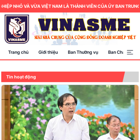
NHỎ VÀ VỪA VIỆT NAM LÀ THÀNH VIÊN CỦA ỦY BAN TRUNG ƯƠNG
Trang chủ
Giới thiệu
Ban Thường vụ
Ban Chấp hành
Tin hoạt động