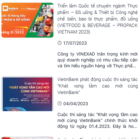
thức diễn ra trong 3 ngày, từ ngày
Triển lãm Quốc tế chuyên ngành Thực
10~12/08/2023 tại Trung tâm Triển lãm
phẩm – Đồ uống & Thiết bị Công nghệ
và Hội nghị Sài Gòn (SECC) – 799
chế biến, bao bì thực phẩm, đồ uống
Nguyễn Văn Linh, Quận 7, Tp. Hồ ...
(VIETFOOD & BEVERAGE – PROPACK
VIETNAM 2023)
17/07/2023
Công ty VINEXAD trân trọng kính mời
quý doanh nghiệp có nhu cầu tiếp cận
và tìm hiểu nguồn hàng về Thực phẩm,
đồ uống, máy móc thiết bị, bao bì đóng
gói Thực phẩm và đồ uống tới tham dự
VietinBank phát động cuộc thi sáng tác
chương trình Giao thương với đoàn
“Khát vọng tầm cao mới cùng
doanh nghiệp quốc tế do Công ty
VietinBank”
VINEXAD tổ chức, trong khuôn khổ
Triển lãm Quốc ...
04/04/2023
Cuộc thi sáng tác “Khát vọng tầm cao
mới cùng VietinBank” chính thức khởi
động từ ngày 01.4.2023. Đây là hoạt
động ý nghĩa hướng tới kỷ niệm 35
năm thành lập VietinBank (08.7.1988 –