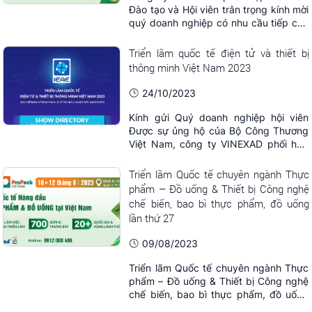
Đào tạo và Hội viên trân trọng kính mời
quý doanh nghiệp có nhu cầu tiếp cận
và tìm hiểu nguồn hàng về Thực phẩm,
đồ uống, máy móc thiết bị, bao bì đóng
Triển lãm quốc tế điện tử và thiết bị
gói Thực phẩm và đồ uống tới tham dự
thông minh Việt Nam 2023
Chương trình Giao thương trong khuôn
khổ Triển lãm Quốc tế Thực phẩm và
24/10/2023
Đồ ...
Kính gửi Quý doanh nghiệp hội viên
Được sự ủng hộ của Bộ Công Thương
Việt Nam, công ty VINEXAD phối hợp
với Ban Đào tạo và Hội viên, VINASME,
CHAOYU EXPO tổ chức chương trình
Triển lãm Quốc tế chuyên ngành Thực
giao thương trong khuôn khổ: TRIỂN
phẩm – Đồ uống & Thiết bị Công nghệ
LÃM QUỐC TẾ ĐIỆN TỬ VÀ THIẾT BỊ
chế biến, bao bì thực phẩm, đồ uống
THÔNG MINH 2023 – IEAE 2023 Thời
lần thứ 27
gian: 02~04/11/2023 Địa ...
09/08/2023
Triển lãm Quốc tế chuyên ngành Thực
phẩm – Đồ uống & Thiết bị Công nghệ
chế biến, bao bì thực phẩm, đồ uống
lần thứ 27 tại TP. Hồ Chí Minh sẽ chính