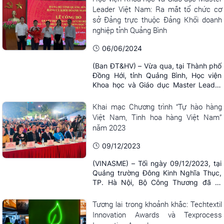
Thành phố Hồ Chí Minh, Sở Giao dịch
Leader Việt Nam: Ra mắt tổ chức cơ
Hàng hóa Việt Nam (MXV) đã tổ chức
sở Đảng trực thuộc Đảng Khối doanh
thành công chương trình tập huấn
nghiệp tỉnh Quảng Bình
“Quản trị rủi ...
06/06/2024
(Ban ĐT&HV) – Vừa qua, tại Thành phố
Đồng Hới, tỉnh Quảng Bình, Học viện
Khoa học và Giáo dục Master Leader
Việt Nam (Hội viên của Hiệp Hội Doanh
nghiệp nhỏ và vừa Việt Nam) phối hợp
Khai mạc Chương trình “Tự hào hàng
với Đảng uỷ Khối doanh nghiệp tỉnh
Việt Nam, Tinh hoa hàng Việt Nam”
Quảng Bình tổ chức lễ công bố quyết
năm 2023
định thành lập và ra mắt Chi bộ cơ sở
Công ty ...
09/12/2023
(VINASME) – Tối ngày 09/12/2023, tại
Quảng trường Đông Kinh Nghĩa Thục,
TP. Hà Nội, Bộ Công Thương đã tổ
chức Lễ khai mạc Chương trình Nhận
diện hàng Việt Nam với tên “Tự hào
Tương lai trong khoảnh khắc: Techtextil
hàng Việt Nam”,“Tinh hoa hàng Việt
Innovation Awards và Texprocess
Nam” năm 2023. Nghi thức khai mạc