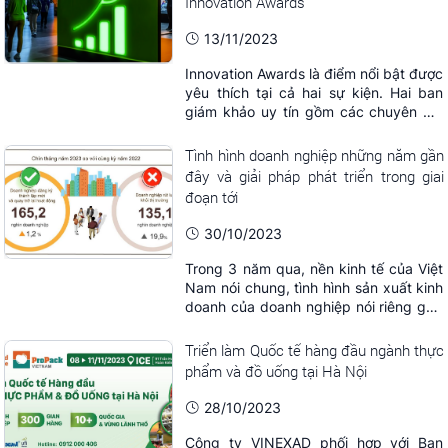
Innovation Awards
Chương trình Nhận diện hàng Việt Nam
“Tự hào hàng Việt ...
13/11/2023
Innovation Awards là điểm nổi bật được
yêu thích tại cả hai sự kiện. Hai ban
giám khảo uy tín gồm các chuyên gia
vinh danh những cải tiến mới nhất,
thông minh nhất và nổi bật nhất trong
Tình hình doanh nghiệp những năm gần
các ngành công nghiệp. Các giải
đây và giải pháp phát triển trong giai
thưởng phản ánh tương lai của các lĩnh
đoạn tới
vực về ý tưởng và sự phát triển mới,
đưa ...
30/10/2023
Trong 3 năm qua, nền kinh tế của Việt
Nam nói chung, tình hình sản xuất kinh
doanh của doanh nghiệp nói riêng gặp
nhiều khó khăn, thách thức, trong đó
có những vấn đề chưa có tiền lệ, ảnh
Triển làm Quốc tế hàng đầu ngành thực
hưởng mạnh tới số lượng doanh nghiệp
phẩm và đồ uống tại Hà Nội
thành lập mới và doanh nghiệp ngừng
hoạt động, nổi bật là: Tình hình phát ...
28/10/2023
Công ty VINEXAD phối hợp với Ban