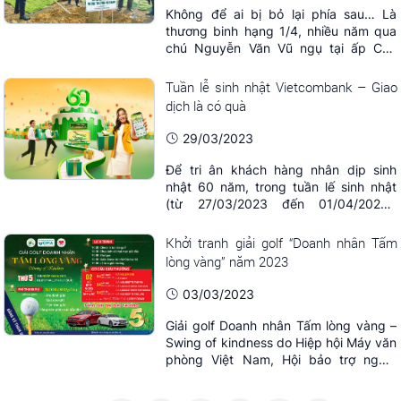
Không để ai bị bỏ lại phía sau… Là
thương binh hạng 1/4, nhiều năm qua
chú Nguyễn Văn Vũ ngụ tại ấp Cây
Xanh, xã Thạnh Phú, huyện Châu
Thành, tỉnh Tiền Giang sống trong hoàn
Tuần lễ sinh nhật Vietcombank – Giao
cảnh khó khăn. Không đất để canh tác,
dịch là có quà
lại ốm đau bệnh tật, nên dù có hỗ trợ
của Nhà nước song cũng chỉ đủ cho
29/03/2023
gia đình chú Vũ ...
Để tri ân khách hàng nhân dịp sinh
nhật 60 năm, trong tuần lế sinh nhật
(từ 27/03/2023 đến 01/04/2023),
Vietcombank triển khai chương trình
khuyến mại “Tuần lễ sinh nhật – Giao
Khởi tranh giải golf “Doanh nhân Tấm
dịch là có quà” với hơn 60.000 quà
lòng vàng” năm 2023
tặng cho khách hàng, tổng giá trị gần
06 tỷ đồng. Theo đó, từ ...
03/03/2023
Giải golf Doanh nhân Tấm lòng vàng –
Swing of kindness do Hiệp hội Máy văn
phòng Việt Nam, Hội bảo trợ người
khuyết tật và trẻ em mồ côi Việt Nam
phối kết hợp tổ chức.