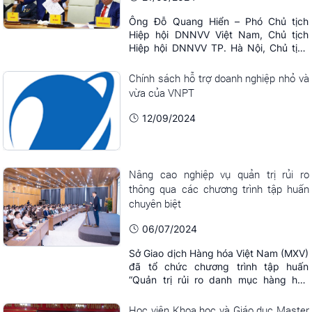
hàng, ...
Ông Đỗ Quang Hiển – Phó Chủ tịch
Hiệp hội DNNVV Việt Nam, Chủ tịch
Hiệp hội DNNVV TP. Hà Nội, Chủ tịch
Ủy ban Chiến lược T&T Group chia sẻ
tại Hội nghị. Ảnh: Minh Hiền Nhiều kiến
Chính sách hỗ trợ doanh nghiệp nhỏ và
nghị và giải pháp tháo gỡ từ thực tế
vừa của VNPT
sản xuất, kinh doanh tạo điều kiện cho
doanh nghiệp tư nhân phát triển với
12/09/2024
Chính ...
Nâng cao nghiệp vụ quản trị rủi ro
thông qua các chương trình tập huấn
chuyên biệt
06/07/2024
Sở Giao dịch Hàng hóa Việt Nam (MXV)
đã tổ chức chương trình tập huấn
“Quản trị rủi ro danh mục hàng hóa
phái sinh” với sự tham dự của hơn 300
khách mời. Ngày 4-5/7, tại Hà Nội và
Học viện Khoa học và Giáo dục Master