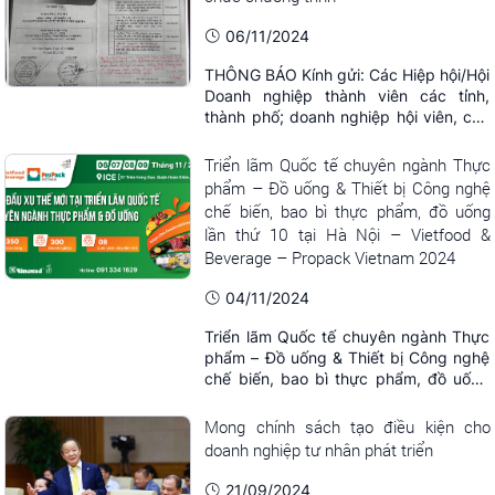
06/11/2024
THÔNG BÁO Kính gửi: Các Hiệp hội/Hội
Doanh nghiệp thành viên các tỉnh,
thành phố; doanh nghiệp hội viên, các
ban, đơn vị trực thuộc. Chương trình
Hành trình về nguồn và các hoạt động
Triển lãm Quốc tế chuyên ngành Thực
xã hội từ thiện thiện nguyện đây là
phẩm – Đồ uống & Thiết bị Công nghệ
chương trình do mạo danh để tổ chức.
chế biến, bao bì thực phẩm, đồ uống
Hiệp hội Doanh nghiệp nhỏ và vừa Việt
lần thứ 10 tại Hà Nội – Vietfood &
Nam, ...
Beverage – Propack Vietnam 2024
04/11/2024
Triển lãm Quốc tế chuyên ngành Thực
phẩm – Đồ uống & Thiết bị Công nghệ
chế biến, bao bì thực phẩm, đồ uống
lần thứ 10 tại Hà Nội – Vietfood &
Beverage – Propack Vietnam 2024.
Mong chính sách tạo điều kiện cho
Tiếp nối thành công kì triển lãm tháng
doanh nghiệp tư nhân phát triển
8 tại TP. Hồ Chí Minh, nhận được đánh
giá tích cực từ các đối tác và khách
21/09/2024