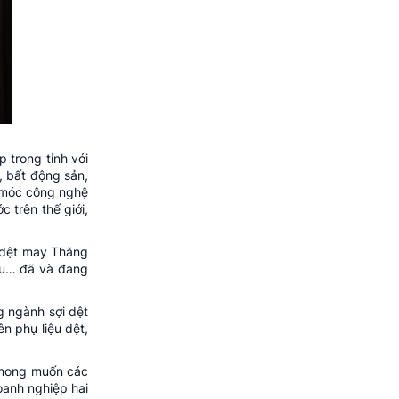
 trong tỉnh với
i,
bất động sản
,
 móc công nghệ
 trên thế giới,
, dệt may Thăng
ầu… đã và đang
g ngành sợi dệt
n phụ liệu dệt,
ỏ mong muốn các
oanh nghiệp hai