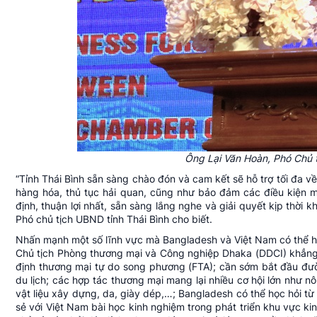
Ông Lại Văn Hoàn, Phó Chủ t
“Tỉnh Thái Bình sẵn sàng chào đón và cam kết sẽ hỗ trợ tối đa v
hàng hóa, thủ tục hải quan, cũng như bảo đảm các điều kiện m
định, thuận lợi nhất, sẵn sàng lắng nghe và giải quyết kịp thời 
Phó chủ tịch UBND tỉnh Thái Bình cho biết.
Nhấn mạnh một số lĩnh vực mà Bangladesh và Việt Nam có thể 
Chủ tịch Phòng thương mại và Công nghiệp Dhaka (DDCI) khẳng đ
định thương mại tự do song phương (FTA); cần sớm bắt đầu đườ
du lịch; các hợp tác thương mại mang lại nhiều cơ hội lớn như nô
vật liệu xây dựng, da, giày dép,…; Bangladesh có thể học hỏi t
sẻ với Việt Nam bài học kinh nghiệm trong phát triển khu vực
ki