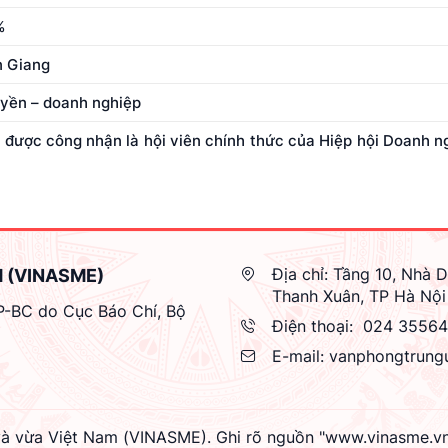
%
n Giang
uyền – doanh nghiệp
được công nhận là hội viên chính thức của Hiệp hội Doanh n
Địa chỉ:
Tầng 10, Nhà D
M (VINASME)
Thanh Xuân, TP Hà Nội
GP-BC do Cục Báo Chí, Bộ
Điện thoại:
024 3556
E-mail:
vanphongtrung
à vừa Việt Nam (VINASME). Ghi rõ nguồn "www.vinasme.vn" k