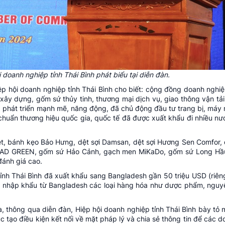
 doanh nghiệp tỉnh Thái Bình phát biểu tại diễn đàn.
 hội doanh nghiệp tỉnh Thái Bình cho biết: cộng đồng doanh nghiệp
xây dựng, gốm sứ thủy tinh, thương mại dịch vụ, giao thông vận tả
 phát triển mạnh mẽ, năng động, đã chủ động đầu tư trang bị, máy
huẩn thương hiệu quốc gia, quốc tế đã được xuất khẩu đi nhiều nước
iệt, bánh kẹo Bảo Hưng, dệt sợi Damsan, dệt sợi Hương Sen Comfor
trời AD GREEN, gốm sứ Hảo Cảnh, gạch men MiKaDo, gốm sứ Long H
đánh giá cao.
h Thái Bình đã xuất khẩu sang Bangladesh gần 50 triệu USD (riên
ã nhập khẩu từ Bangladesh các loại hàng hóa như dược phẩm, nguyê
, thông qua diễn đàn, Hiệp hội doanh nghiệp tỉnh Thái Bình bày t
 tạo điều kiện kết nối về mặt pháp lý và chia sẻ thông tin để các d