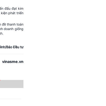
hấn đấu đạt kim
kiện phát triển
n đề thanh toán
nh doanh giống
sh.
Bình/Báo Đầu tư
vinasme.vn