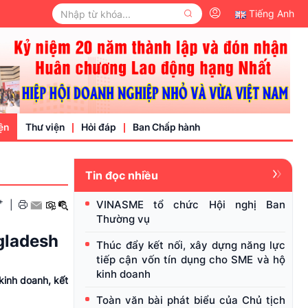
Tiếng Anh
ện
Thư viện
Hỏi đáp
Ban Chấp hành
Tin đọc nhiều
Video
+
VINASME tổ chức Hội nghị Ban
|
Văn bản pháp luật
Thường vụ
nh nghiệp
gladesh
Thúc đẩy kết nối, xây dựng năng lực
tiếp cận vốn tín dụng cho SME và hộ
kinh doanh
kinh doanh, kết
Toàn văn bài phát biểu của Chủ tịch