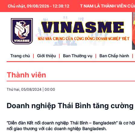
 NGHIỆP NHỎ VÀ VỪA VIỆT NAM LÀ THÀNH VIÊN CỦA ỦY BAN TR
Chủ nhật, 09/08/2026
-
12
:
38
:
14
Trang chủ
Giới thiệu
Ban Thường vụ
Ban Chấp hành
Thành viên
Điều lệ
Thứ hai, 05/08/2024
|
00:00
Liên hệ
Doanh nghiệp Thái Bình tăng cường 
“Diễn đàn Kết nối doanh nghiệp Thái Bình – Bangladesh” là cơ hộ
nối giao thương với các doanh nghiệp Bangladesh.