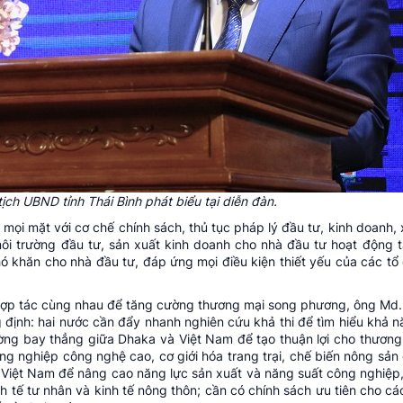
ịch UBND tỉnh Thái Bình phát biểu tại diễn đàn.
ề mọi mặt với cơ chế chính sách, thủ tục pháp lý đầu tư, kinh doanh,
ôi trường đầu tư, sản xuất kinh doanh cho nhà đầu tư hoạt động t
khó khăn cho nhà đầu tư, đáp ứng mọi điều kiện thiết yếu của các tổ 
hợp tác cùng nhau để tăng cường thương mại song phương, ông Md.
ịnh: hai nước cần đẩy nhanh nghiên cứu khả thi để tìm hiểu khả n
ng bay thẳng giữa Dhaka và Việt Nam để tạo thuận lợi cho thương
ng nghiệp công nghệ cao, cơ giới hóa trang trại, chế biến nông sản g
ừ Việt Nam để nâng cao năng lực sản xuất và năng suất công nghiệp,
nh tế
tư nhân và kinh tế nông thôn; cần có chính sách ưu tiên cho c