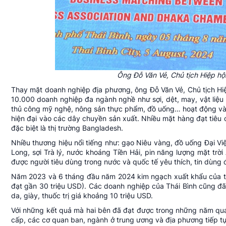
Ông Đỗ Văn Vẻ, Chủ tịch Hiệp hội
Thay mặt doanh nghiệp địa phương, ông Đỗ Văn Vẻ, Chủ tịch Hiệp
10.000 doanh nghiệp đa ngành nghề như sợi, dệt, may, vật liệu 
thủ công mỹ nghệ, nông sản thực phẩm, đồ uống… hoạt động và
hiện đại vào các dây chuyền sản xuất. Nhiều mặt hàng đạt tiêu c
đặc biệt là thị trường Bangladesh.
Nhiều thương hiệu nổi tiếng như: gạo Niêu vàng, đồ uống Đại V
Long, sợi Trà lý, nước khoáng Tiền Hải, pin năng lượng mặt 
được người
tiêu dùng
trong nước và quốc tế yêu thích, tin dùng 
Năm 2023 và 6 tháng đầu năm 2024 kim ngạch xuất khẩu của tỉn
đạt gần 30 triệu USD). Các doanh nghiệp của Thái Bình cũng đ
da, giày, thuốc trị giá khoảng 10 triệu USD.
Với những kết quả mà hai bên đã đạt được trong những năm qua
cấp, các cơ quan ban, ngành ở trung ương và địa phương tiếp tục