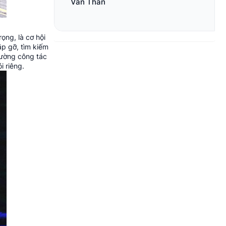
Văn Thân
ọng, là cơ hội
ặp gỡ, tìm kiếm
cường công tác
 riêng.