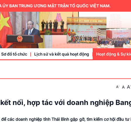
UNG ƯƠNG MẶT TRẬN TỔ QUỐC VIỆT NAM.
Sơ đồ tổ chức
Lịch sử và kết quả hoạt động
Hoạt động & Sự ki
Trung ương hội
A
-
A
A
Thành viên
Doanh nhân, doa
kết nối, hợp tác với doanh nghiệp Ban
Sự kiện
i để các doanh nghiệp tỉnh Thái Bình gặp gỡ, tìm kiếm cơ hội đầu tư 