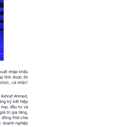
 xuất nhập khẩu
ại tỉnh được ổn
chức, cá nhân”,
 Ashraf Ahmed,
ăng ký kết hiệp
 mại, đầu tư và
iá trị gia tăng,
 đồng thời chia
ác doanh nghiệp