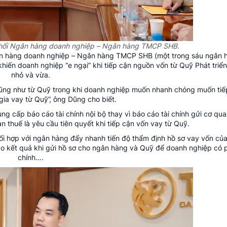
hối Ngân hàng doanh nghiệp – Ngân hàng TMCP SHB.
n hàng doanh nghiệp – Ngân hàng TMCP SHB (một trong sáu ngân h
 khiến doanh nghiệp “e ngại” khi tiếp cận nguồn vốn từ Quỹ Phát triể
nhỏ và vừa.
cũng như từ Quỹ trong khi doanh nghiệp muốn nhanh chóng muốn tiế
gia vay từ Quỹ”, ông Dũng cho biết.
g cấp báo cáo tài chính nội bộ thay vì báo cáo tài chính gửi cơ qua
an thuế là yêu cầu tiên quyết khi tiếp cận vốn vay từ Quỹ.
i hợp với ngân hàng đẩy nhanh tiến độ thẩm định hồ sơ vay vốn củ
áo kết quả khi gửi hồ sơ cho ngân hàng và Quỹ để doanh nghiệp có 
chính….