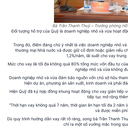
Bà Trần Thanh Thuỷ – Trưởng phòng Hỗ 
Đối tượng hỗ trợ của Quỹ là doanh nghiệp nhỏ và vừa hoạt độn
Trong đó, điểm đáng chú ý nhất là việc doanh nghiệp nhỏ và
thương mại Nhà nước và được giữ cố định hoặc giảm nếu chín
1,2%/năm, lãi suất cho vay trung
Mức cho vay lãi tối đa không quá 80% tổng mức vốn đầu tư của
nghiệp nhỏ và vừa không đư
Doanh nghiệp nhỏ và vừa đảm bảo nguồn vốn chủ sở hữu tham g
hiện dự án, phương án sản xuất, kinh doanh và phải đ
Hiện Quỹ đã ký hợp đồng khung hoạt động cho vay gián tiếp 
tiếp tục mở rộng thê
“Thời hạn vay không quá 7 năm, thời gian ân hạn tối đa 2 năm (
và được miễn phí 
Dù quy trình hướng dẫn vay rất rõ ràng, song bà Trần Thanh Th
chỉ ra một số vướng mắc trong quá