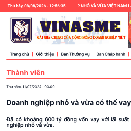
HIỆP HỘI DOANH NGHIỆP NHỎ VÀ VỪA VIỆT NAM LÀ THÀNH 
Thứ bảy, 08/08/2026
-
12
:
56
:
36
Trang chủ
Giới thiệu
Ban Thường vụ
Ban Chấp hành
Thành viên
Điều lệ
Thứ năm, 11/07/2024
|
00:00
Liên hệ
Doanh nghiệp nhỏ và vừa có thể vay 
Đã có khoảng 600 tỷ đồng vốn vay với lãi suất
nghiệp nhỏ và vừa.