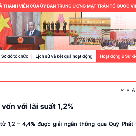
VIÊN CỦA ỦY BAN TRUNG ƯƠNG MẶT TRẬN TỔ QUỐC VIỆT NAM.
Sơ đồ tổ chức
Lịch sử và kết quả hoạt động
Hoạt động & Sự ki
Trung ương hội
A
-
A
A
Thành viên
Doanh nhân, doa
vốn với lãi suất 1,2%
Sự kiện
 từ 1,2 – 4,4% được giải ngân thông qua Quỹ Phát 