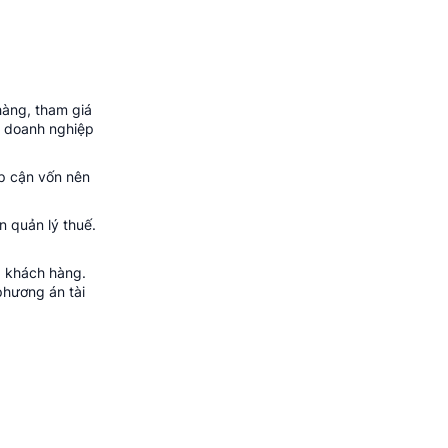
àng, tham giá
n doanh nghiệp
p cận vốn nên
n quản lý thuế.
a khách hàng.
phương án tài