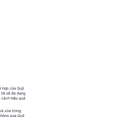
ối hợp của Quỹ
 tới sẽ đa dạng
t cách hiệu quả
và vừa trong
 thông qua Quỹ