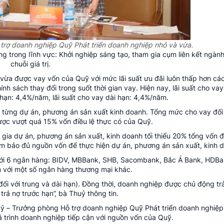
trợ doanh nghiệp Quỹ Phát triển doanh nghiệp nhỏ và vừa.
g trong lĩnh vực: Khởi nghiệp sáng tạo, tham gia cụm liên kết ngàn
chuỗi giá trị.
 vừa được vay vốn của Quỹ với mức lãi suất ưu đãi luôn thấp hơn c
h sách thay đổi trong suốt thời gian vay. Hiện nay, lãi suất cho va
 hạn: 4,4%/năm, lãi suất cho vay dài hạn: 4,4%/năm.
 từng dự án, phương án sản xuất kinh doanh. Tổng mức cho vay đối
ợc vượt quá 15% vốn điều lệ thực có của Quỹ.
ia dự án, phương án sản xuất, kinh doanh tối thiểu 20% tổng vốn đ
ảm bảo đủ nguồn vốn để thực hiện dự án, phương án sản xuất, kinh 
với 6 ngân hàng: BIDV, MBBank, SHB, Sacombank, Bắc Á Bank, HDBa
m với một số ngân hàng thương mại khác.
đối với trung và dài hạn). Đồng thời, doanh nghiệp được chủ động tr
trả nợ trước hạn”, bà Thuỷ thông tin.
uỷ – Trưởng phòng Hỗ trợ doanh nghiệp Quỹ Phát triển doanh nghiệp
 trình doanh nghiệp tiếp cận với nguồn vốn của Quỹ.