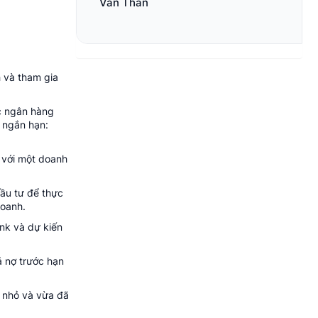
Văn Thân
h và tham gia
ác ngân hàng
y ngắn hạn:
 với một doanh
ầu tư để thực
doanh.
nk và dự kiến
ả nợ trước hạn
 nhỏ và vừa đã