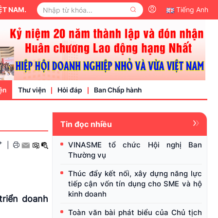
Tiếng Anh
ện
Thư viện
Hỏi đáp
Ban Chấp hành
Tin đọc nhiều
Video
+
VINASME tổ chức Hội nghị Ban
|
Văn bản pháp luật
Thường vụ
nh nghiệp
Thúc đẩy kết nối, xây dựng năng lực
tiếp cận vốn tín dụng cho SME và hộ
kinh doanh
triển doanh
Toàn văn bài phát biểu của Chủ tịch