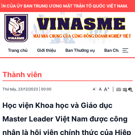
N CỦA ỦY BAN TRUNG ƯƠNG MẶT TRẬN TỔ QUỐC VIỆT NAM.
Trang chủ
Giới thiệu
Ban Thường vụ
Ban Chấp hành
Thành viên
+
A
-
A
|
Thứ bảy, 23/12/2023
|
00:00
A
Học viện Khoa học và Giáo dục
Master Leader Việt Nam được công
nhận là hội viên chính thức của Hiệp