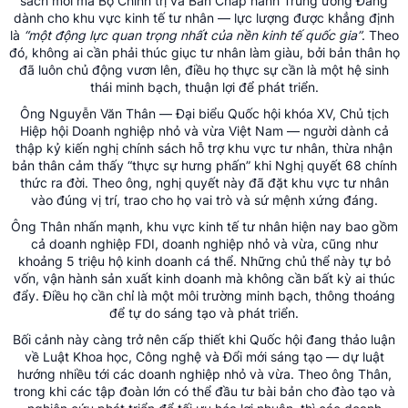
sách mới mà Bộ Chính trị và Ban Chấp hành Trung ương Đảng
dành cho khu vực kinh tế tư nhân — lực lượng được khẳng định
là
“một động lực quan trọng nhất của nền kinh tế quốc gia”
. Theo
đó, không ai cần phải thúc giục tư nhân làm giàu, bởi bản thân họ
đã luôn chủ động vươn lên, điều họ thực sự cần là một hệ sinh
thái minh bạch, thuận lợi để phát triển.
Ông Nguyễn Văn Thân — Đại biểu Quốc hội khóa XV, Chủ tịch
Hiệp hội Doanh nghiệp nhỏ và vừa Việt Nam — người dành cả
thập kỷ kiến nghị chính sách hỗ trợ khu vực tư nhân, thừa nhận
bản thân cảm thấy “thực sự hưng phấn” khi Nghị quyết 68 chính
thức ra đời. Theo ông, nghị quyết này đã đặt khu vực tư nhân
vào đúng vị trí, trao cho họ vai trò và sứ mệnh xứng đáng.
Ông Thân nhấn mạnh, khu vực kinh tế tư nhân hiện nay bao gồm
cả doanh nghiệp FDI, doanh nghiệp nhỏ và vừa, cũng như
khoảng 5 triệu hộ kinh doanh cá thể. Những chủ thể này tự bỏ
vốn, vận hành sản xuất kinh doanh mà không cần bất kỳ ai thúc
đẩy. Điều họ cần chỉ là một môi trường minh bạch, thông thoáng
để tự do sáng tạo và phát triển.
Bối cảnh này càng trở nên cấp thiết khi Quốc hội đang thảo luận
về Luật Khoa học, Công nghệ và Đổi mới sáng tạo — dự luật
hướng nhiều tới các doanh nghiệp nhỏ và vừa. Theo ông Thân,
trong khi các tập đoàn lớn có thể đầu tư bài bản cho đào tạo và