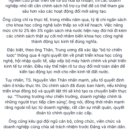
nghiên cứu phát triển để tối ưu hóa lợi nhuận, thì các doanh
nghiệp nhỏ rất cần chính sách hỗ trợ cụ thể để có thể tham gia
sâu hơn vào các hoạt động đổi mới sáng tạo.
Ông cũng chỉ ra thực tế, trong nhiều năm qua, tỷ lệ chi ngân sách
cho khoa học công nghệ luôn thấp so với kế hoạch. Việc nâng
mức chi từ 2% lên 3% ngân sách nhà nước hiện nay đòi hỏi đi kèm
các chính sách thật sự cởi mở nhằm biến khoa học công nghệ
thành động lực kinh tế đúng nghĩa.
Đặc biệt, theo ông Thân, Trung ương đã xác lập “bộ tứ chiến
lược” thông qua 4 nghị quyết lớn về phát triển khoa học công
nghệ, hội nhập quốc tế, sắp xếp bộ máy hành chính và phát triển
kinh tế tư nhân. Điều này thể hiện rõ tư duy đổi mới toàn diện để
kiến tạo động lực mới cho nền kinh tế đất nước.
Tuy nhiên, TS. Nguyễn Văn Thân nhấn mạnh, yếu tố quyết định
nằm ở khâu thực thi. Dù chính sách đã được ban hành, nếu không
triển khai đồng bộ và quyết liệt thì sẽ khó tạo ra chuyển biến thực
sự. “Thương trường như chiến trường, doanh nghiệp chính là
những người trực tiếp cầm súng”, ông nói, đồng thời nhấn mạnh
rằng ngoài nỗ lực từ doanh nghiệp, rất cần sự nhất quán, quyết
đoán từ chính quyền các cấp.
Ông cũng kêu gọi đội ngũ cán bộ, công chức, viên chức và
doanh nghiệp cùng chia sẻ trách nhiệm trước Đảng và nhân dân.