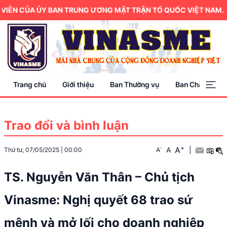
IÊN CỦA ỦY BAN TRUNG ƯƠNG MẶT TRẬN TỔ QUỐC VIỆT NAM.
Trang chủ
Giới thiệu
Ban Thường vụ
Ban Chấp hành
Trao đổi và bình luận
+
A
-
A
|
Thứ tư, 07/05/2025
|
00:00
A
TS. Nguyễn Văn Thân – Chủ tịch
Vinasme: Nghị quyết 68 trao sứ
mệnh và mở lối cho doanh nghiệp