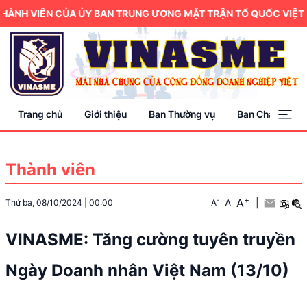
HÀNH VIÊN CỦA ỦY BAN TRUNG ƯƠNG MẶT TRẬN TỔ QUỐC VIỆT N
Trang chủ
Giới thiệu
Ban Thường vụ
Ban Chấp hành
Thành viên
+
A
-
A
|
Thứ ba, 08/10/2024
|
00:00
A
VINASME: Tăng cường tuyên truyền
Ngày Doanh nhân Việt Nam (13/10)