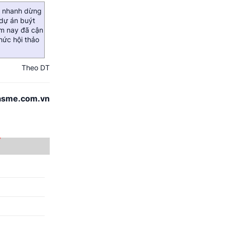
t nhanh dừng
 dự án buýt
ăm nay đã cận
hức hội thảo
Theo DT
asme.com.vn