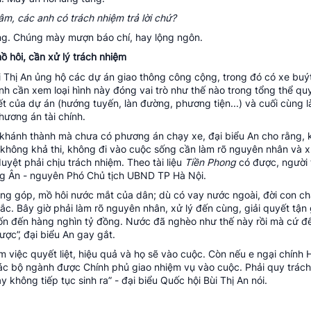
âm, các anh có trách nhiệm trả lời chứ?
ung. Chúng mày mượn báo chí, hay lộng ngôn.
ồ hôi, cần xử lý trách nhiệm
ùi Thị An ủng hộ các dự án giao thông công cộng, trong đó có xe buý
nh cần xem loại hình này đóng vai trò như thế nào trong tổng thể qu
t của dự án (hướng tuyến, làn đường, phương tiện...) và cuối cùng l
hương án tài chính.
khánh thành mà chưa có phương án chạy xe, đại biểu An cho rằng, 
không khả thi, không đi vào cuộc sống cần làm rõ nguyên nhân và xử
uyệt phải chịu trách nhiệm. Theo tài liệu
Tiền Phong
có được, người 
g Ân - nguyên Phó Chủ tịch UBND TP Hà Nội.
ng góp, mồ hôi nước mắt của dân; dù có vay nước ngoài, đời con chá
tắc. Bây giờ phải làm rõ nguyên nhân, xử lý đến cùng, giải quyết tận
tốn đến hàng nghìn tỷ đồng. Nước đã nghèo như thế này rồi mà cứ để
ợc”, đại biểu An gay gắt.
việc quyết liệt, hiệu quả và họ sẽ vào cuộc. Còn nếu e ngại chính H
các bộ ngành được Chính phủ giao nhiệm vụ vào cuộc. Phải quy trác
 không tiếp tục sinh ra” - đại biểu Quốc hội Bùi Thị An nói.