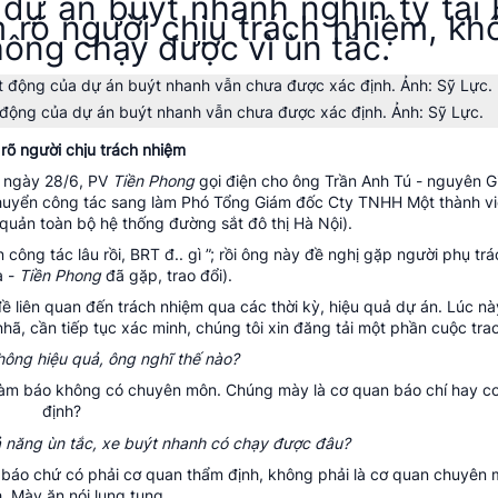
dự án buýt nhanh nghìn tỷ tại 
m rõ người chịu trách nhiệm, kh
không chạy được vì ùn tắc.
động của dự án buýt nhanh vẫn chưa được xác định. Ảnh: Sỹ Lực.
rõ người chịu trách nhiệm
, ngày 28/6, PV
Tiền Phong
gọi điện cho ông Trần Anh Tú - nguyên 
n chuyển công tác sang làm Phó Tổng Giám đốc Cty TNHH Một thành v
 quản toàn bộ hệ thống đường sắt đô thị Hà Nội).
n công tác lâu rồi, BRT đ.. gì ”; rồi ông này đề nghị gặp người phụ tr
à -
Tiền Phong
đã gặp, trao đổi).
ề liên quan đến trách nhiệm qua các thời kỳ, hiệu quả dự án. Lúc nà
ã, cần tiếp tục xác minh, chúng tôi xin đăng tải một phần cuộc trao
hông hiệu quả, ông nghĩ thế nào?
làm báo không có chuyên môn. Chúng mày là cơ quan báo chí hay c
định?
hả năng ùn tắc, xe buýt nhanh có chạy được đâu?
báo chứ có phải cơ quan thẩm định, không phải là cơ quan chuyên
. Mày ăn nói lung tung.