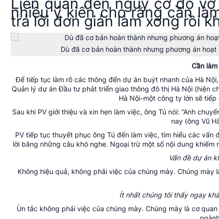
Liên quan đến nguy cơ đổ vỡ 
nhiều ý kiến cho rằng cần là
trả lời đơn giản làm xong rồi 
Dù đã cơ bản hoàn thành nhưng phương án hoạt 
Cần làm 
Để tiếp tục làm rõ các thông đến dự án buýt nhanh của Hà Nội
Quản lý dự án Đầu tư phát triển giao thông đô thị Hà Nội (hiệ
Hà Nội-một công ty lớn sẽ tiếp
Sau khi PV giới thiệu và xin hẹn làm việc, ông Tú nói: “Anh chuyể
nay (ông Vũ H
PV tiếp tục thuyết phục ông Tú đến làm việc, tìm hiểu các vấn đ
lời bằng những câu khó nghe. Ngoại trừ một số nội dung khiếm nh
Vấn đề dự án k
Không hiệu quả, không phải việc của chúng mày. Chúng mày 
Ít nhất chúng tôi thấy ngay k
Ùn tắc không phải việc của chúng mày. Chúng mày là cơ quan 
ngành