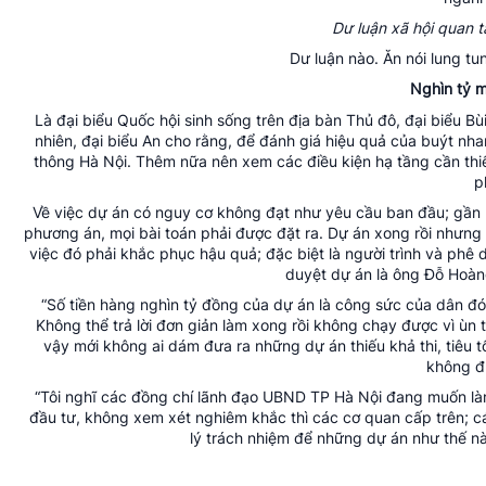
Dư luận xã hội quan t
Dư luận nào. Ăn nói lung t
Nghìn tỷ m
Là đại biểu Quốc hội sinh sống trên địa bàn Thủ đô, đại biểu B
nhiên, đại biểu An cho rằng, để đánh giá hiệu quả của buýt nha
thông Hà Nội. Thêm nữa nên xem các điều kiện hạ tầng cần thiế
p
Về việc dự án có nguy cơ không đạt như yêu cầu ban đầu; gần 
phương án, mọi bài toán phải được đặt ra. Dự án xong rồi nhưng 
việc đó phải khắc phục hậu quả; đặc biệt là người trình và phê d
duyệt dự án là ông Đỗ Hoàn
“Số tiền hàng nghìn tỷ đồng của dự án là công sức của dân đó
Không thể trả lời đơn giản làm xong rồi không chạy được vì ùn 
vậy mới không ai dám đưa ra những dự án thiếu khả thi, tiêu 
không đư
“Tôi nghĩ các đồng chí lãnh đạo UBND TP Hà Nội đang muốn làm 
đầu tư, không xem xét nghiêm khắc thì các cơ quan cấp trên; 
lý trách nhiệm để những dự án như thế này