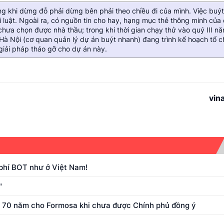
ng khi dừng đỗ phải dừng bên phải theo chiều đi của mình. Việc buý
ái luật. Ngoài ra, có nguồn tin cho hay, hạng mục thẻ thông minh của
hưa chọn được nhà thầu; trong khi thời gian chạy thử vào quý III n
 Hà Nội (cơ quan quản lý dự án buýt nhanh) đang trình kế hoạch tổ c
 giải pháp tháo gỡ cho dự án này.
vin
 phí BOT như ở Việt Nam!
"
ư 70 năm cho Formosa khi chưa được Chính phủ đồng ý