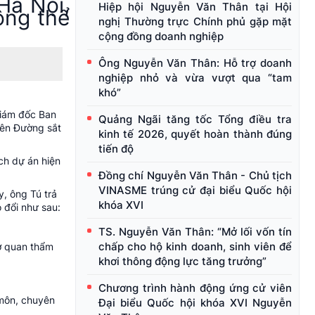
Hà Nội,
Hiệp hội Nguyễn Văn Thân tại Hội
ông thể
nghị Thường trực Chính phủ gặp mặt
cộng đồng doanh nghiệp
Ông Nguyễn Văn Thân: Hỗ trợ doanh
nghiệp nhỏ và vừa vượt qua “tam
khó”
Giám đốc Ban
Quảng Ngãi tăng tốc Tổng điều tra
iên Đường sắt
kinh tế 2026, quyết hoàn thành đúng
tiến độ
ách dự án hiện
Đồng chí Nguyễn Văn Thân - Chủ tịch
VINASME trúng cử đại biểu Quốc hội
y, ông Tú trả
khóa XVI
 đổi như sau:
TS. Nguyễn Văn Thân: “Mở lối vốn tín
chấp cho hộ kinh doanh, sinh viên để
ơ quan thẩm
khơi thông động lực tăng trưởng”
Chương trình hành động ứng cử viên
 môn, chuyên
Đại biểu Quốc hội khóa XVI Nguyễn