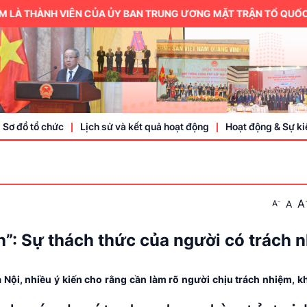
 THÀNH VIÊN CỦA ỦY BAN TRUNG ƯƠNG MẶT TRẬN TỔ QUỐC VIỆT
Sơ đồ tổ chức
Lịch sử và kết quả hoạt động
Hoạt động & Sự ki
Trung ương hội
A
-
A
A
Thành viên
Doanh nhân, doa
n”: Sự thách thức của người có trách 
Sự kiện
Nội, nhiều ý kiến cho rằng cần làm rõ người chịu trách nhiệm, kh