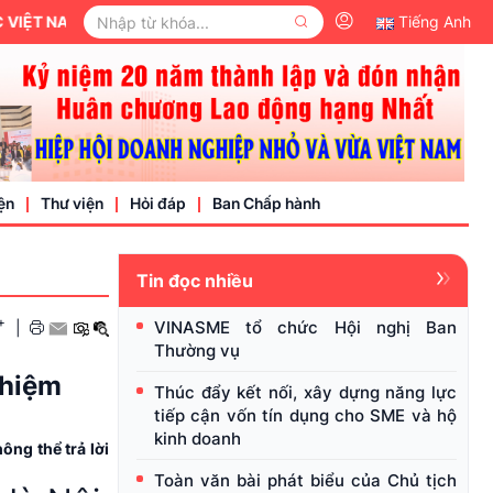
 NAM.
Tiếng Anh
ện
Thư viện
Hỏi đáp
Ban Chấp hành
Tin đọc nhiều
Video
+
VINASME tổ chức Hội nghị Ban
|
Văn bản pháp luật
Thường vụ
nh nghiệp
nhiệm
Thúc đẩy kết nối, xây dựng năng lực
tiếp cận vốn tín dụng cho SME và hộ
kinh doanh
ông thể trả lời
Toàn văn bài phát biểu của Chủ tịch