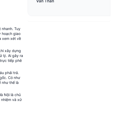
Văn Thân
t nhanh. Tuy
y hoạch giao
à xem xét về
khi xây dựng
 lý. Ai gây ra
trực tiếp phê
u phải trả.
 gốc. Có như
 như thế là
à Nội là chủ
h nhiệm và xử