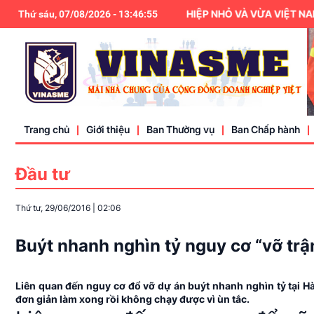
HIỆP HỘI DOANH NGHIỆP NHỎ VÀ VỪA VIỆT NAM LÀ
Thứ sáu, 07/08/2026
-
13
:
46
:
55
Trang chủ
Giới thiệu
Ban Thường vụ
Ban Chấp hành
Đầu tư
Điều lệ
Thứ tư, 29/06/2016
|
02:06
Liên hệ
Buýt nhanh nghìn tỷ nguy cơ “vỡ trậ
Liên quan đến nguy cơ đổ vỡ dự án buýt nhanh nghìn tỷ tại Hà 
đơn giản làm xong rồi không chạy được vì ùn tắc.