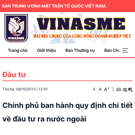
BAN TRUNG ƯƠNG MẶT TRẬN TỔ QUỐC VIỆT NAM.
Trang chủ
Giới thiệu
Ban Thường vụ
Ban Chấp hành
Đầu tư
+
A
-
A
|
Thứ ba, 06/10/2015
|
12:10
A
Chính phủ ban hành quy định chi tiết
về đầu tư ra nước ngoài