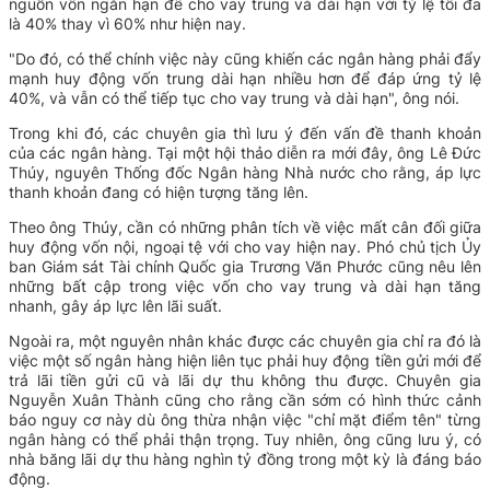
nguồn vốn ngắn hạn để cho vay trung và dài hạn với tỷ lệ tối đa
là 40% thay vì 60% như hiện nay.
"Do đó, có thể chính việc này cũng khiến các ngân hàng phải đẩy
mạnh huy động vốn trung dài hạn nhiều hơn để đáp ứng tỷ lệ
40%, và vẫn có thể tiếp tục cho vay trung và dài hạn", ông nói.
Trong khi đó, các chuyên gia thì lưu ý đến vấn đề thanh khoản
của các ngân hàng. Tại một hội thảo diễn ra mới đây, ông Lê Đức
Thúy, nguyên Thống đốc Ngân hàng Nhà nước cho rằng, áp lực
thanh khoản đang có hiện tượng tăng lên.
Theo ông Thúy, cần có những phân tích về việc mất cân đối giữa
huy động vốn nội, ngoại tệ với cho vay hiện nay. Phó chủ tịch Ủy
ban Giám sát Tài chính Quốc gia Trương Văn Phước cũng nêu lên
những bất cập trong việc vốn cho vay trung và dài hạn tăng
nhanh, gây áp lực lên lãi suất.
Ngoài ra, một nguyên nhân khác được các chuyên gia chỉ ra đó là
việc một số ngân hàng hiện liên tục phải huy động tiền gửi mới để
trả lãi tiền gửi cũ và lãi dự thu không thu được. Chuyên gia
Nguyễn Xuân Thành cũng cho rằng cần sớm có hình thức cảnh
báo nguy cơ này dù ông thừa nhận việc "chỉ mặt điểm tên" từng
ngân hàng có thể phải thận trọng. Tuy nhiên, ông cũng lưu ý, có
nhà băng lãi dự thu hàng nghìn tỷ đồng trong một kỳ là đáng báo
động.