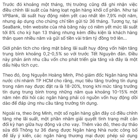
Trước đó khoảng một tháng, thị trường cũng đã ghi nhận việc
điều chỉnh lãi suất của hàng loạt ngân hàng khối cổ phần. Như tại
VPBank, lãi suất huy động niêm yết cao nhất lên 7,9% một năm,
nhưng áp dụng cho chứng chỉ tiền gửi từ 36 tháng. Tương tự, tại
SeaBank, trên website của nhà băng này có niêm yết mức lãi suất
tới 8% cho kỳ hạn 13 tháng nhưng kèm điều kiện là khách hàng
thân quen nhiều năm và gửi số tiền vài trăm tỷ đồng trở lên...
Giới phân tích cho rằng mặt bằng lãi suất huy động vốn hiện tăng
trung bình khoảng 0,2-0,5% so với trước Tết Nguyên đán. Điều
này phản ánh nhu cầu vốn cho phát triển gia tăng và đây là một
dấu hiệu tích cực.
Theo đó, ông Nguyễn Hoàng Minh, Phó giám đốc Ngân hàng Nhà
nước chi nhánh TP HCM cho rằng,
mục tiêu tăng trưởng tín dụng
trong năm nay được đặt ra là 18-20%, trong khi mức tăng trưởng
tín dụng trung bình trong những năm qua khoảng 10-15% một
năm nên đòi hỏi các ngân hàng phải có nguồn vốn huy động dồi
dào để đáp ứng nhu cầu tăng trưởng tín dụng.
Ngoài ra, theo ông Minh, một số ngân hàng gần đây có điều chỉnh
tăng nhẹ lãi suất, một phần nhằm giải quyết tình trạng mất cân
đối kỳ hạn giữa huy động và cho vay. Thêm vào đó, theo dự thảo
sửa đổi Thông tư 36 đang được Ngân hàng Nhà nước công bố
để lấy ý kiến, các ngân hàng thương mại được phép sử dụng