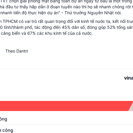
 GTVT chọn giải phóng mặt bằng toàn dự án ngay từ đầu là một tron
hà đầu tư thấy hấp dẫn ở đoạn tuyến nào thì họ sẽ nhanh chóng rót t
hanh tiến độ thực hiện dự án" - Thứ trưởng Nguyễn Nhật nói.
PHCM có vai trò rất quan trọng đối với kinh tế nước ta, kết nối tr
 20 tỉnh/thành phố, tác động đến 45% dân số, đóng góp 52% tổng sả
cảng biển và 67% các khu kinh tế của cả nước.
Theo Dantri
vin
Đông
ợ công