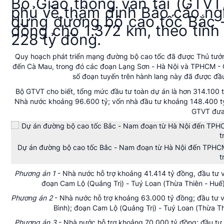
Bộ Giao thông vận tải (GTVT)
phủ về thẩm định Báo cáo ngh
dựng đường bộ cao tốc Bắc -
đồng cho 1.372 km, theo tính
228 tỷ đồng.
Quy hoạch phát triển mạng đường bộ cao tốc đã được Thủ tướn
đến Cà Mau, trong đó các đoạn Lạng Sơn - Hà Nội và TPHCM - 
số đoạn tuyến trên hành lang này đã được đầu
Bộ GTVT cho biết, tổng mức đầu tư toàn dự án là hơn 314.100 
Nhà nước khoảng 96.600 tỷ; vốn nhà đầu tư khoảng 148.400 tỷ 
GTVT đưa 
Dự án đường bộ cao tốc Bắc - Nam đoạn từ Hà Nội đến TPHCM s
t
Phương án 1
- Nhà nước hỗ trợ khoảng 41.414 tỷ đồng, đầu tư 
đoạn Cam Lộ (Quảng Trị) - Tuý Loan (Thừa Thiên - Huế)
Phương án 2
- Nhà nước hỗ trợ khoảng 63.000 tỷ đồng; đầu tư 
Bình); đoạn Cam Lộ (Quảng Trị) - Tuý Loan (Thừa Th
Phương án 3
- Nhà nước hỗ trợ khoảng 70.000 tỷ đồng; đầu tư