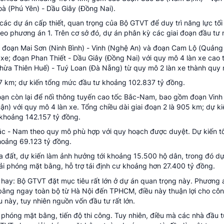
oà (Phú Yên) - Dầu Giây (Đồng Nai).
các dự án cấp thiết, quan trọng của Bộ GTVT để duy trì năng lực tối
heo phương án 1. Trên cơ sở đó, dự án phân kỳ các giai đoạn đầu tư 
 đoạn Mai Sơn (Ninh Bình) - Vinh (Nghệ An) và đoạn Cam Lộ (Quảng T
xe; đoạn Phan Thiết - Dầu Giây (Đồng Nai) với quy mô 4 làn xe cao 
hừa Thiên Huế) - Tuý Loan (Đà Nẵng) từ quy mô 2 làn xe thành quy 
467 km; dự kiến tổng mức đầu tư khoảng 102.837 tỷ đồng.
oạn còn lại để nối thông tuyến cao tốc Bắc-Nam, bao gồm đoạn Vinh
n) với quy mô 4 làn xe. Tổng chiều dài giai đoạn 2 là 905 km; dự k
khoảng 142.157 tỷ đồng.
Bắc - Nam theo quy mô phù hợp với quy hoạch được duyệt. Dự kiến 
hoảng 69.123 tỷ đồng.
 đất, dự kiến làm ảnh hưởng tới khoảng 15.500 hộ dân, trong đó dự 
ải phóng mặt bằng, hỗ trợ tái định cư khoảng hơn 27.400 tỷ đồng.
hay: Bộ GTVT đặt mục tiêu rất lớn ở dự án quan trọng này. Phương 
bằng ngay toàn bộ từ Hà Nội đến TPHCM, điều này thuận lợi cho côn
 này, tuy nhiên nguồn vốn đầu tư rất lớn.
i phóng mặt bằng, tiến độ thi công. Tuy nhiên, điều mà các nhà đầu t