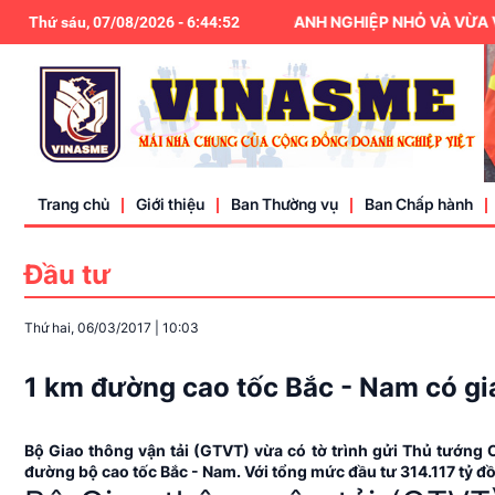
HIỆP HỘI DOANH NGHIỆP NHỎ VÀ VỪA VIỆT
Thứ sáu, 07/08/2026
-
6
:
44
:
53
Trang chủ
Giới thiệu
Ban Thường vụ
Ban Chấp hành
Đầu tư
Điều lệ
Thứ hai, 06/03/2017
|
10:03
Liên hệ
1 km đường cao tốc Bắc - Nam có gi
Bộ Giao thông vận tải (GTVT) vừa có tờ trình gửi Thủ tướng 
đường bộ cao tốc Bắc - Nam. Với tổng mức đầu tư 314.117 tỷ đồ