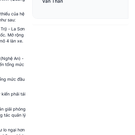
Văn Thân
 thiếu của hệ
như sau:
rị) - La Sơn
tốc. Mở rộng
mô 4 làn xe.
 (Nghệ An) -
iến tổng mức
tổng mức đầu
kiến phải tái
án giải phóng
g tác quản lý
ư lo ngại hơn