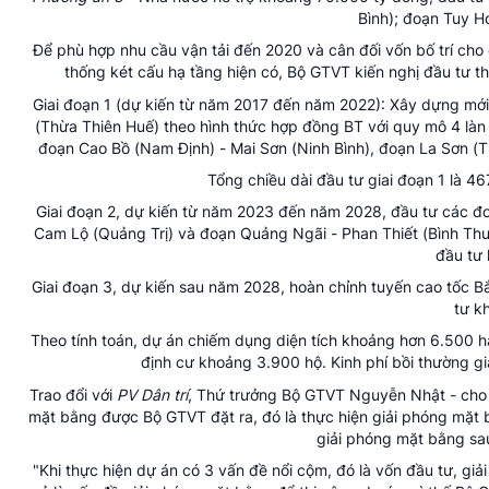
Bình); đoạn Tuy H
Để phù hợp nhu cầu vận tải đến 2020 và cân đối vốn bố trí cho 
thống két cấu hạ tầng hiện có, Bộ GTVT kiến nghị đầu tư t
Giai đoạn 1 (dự kiến từ năm 2017 đến năm 2022): Xây dựng mới
(Thừa Thiên Huế) theo hình thức hợp đồng BT với quy mô 4 làn 
đoạn Cao Bồ (Nam Định) - Mai Sơn (Ninh Bình), đoạn La Sơn (T
Tổng chiều dài đầu tư giai đoạn 1 là 
Giai đoạn 2, dự kiến từ năm 2023 đến năm 2028, đầu tư các đ
Cam Lộ (Quảng Trị) và đoạn Quảng Ngãi - Phan Thiết (Bình Thuậ
đầu tư 
Giai đoạn 3, dự kiến sau năm 2028, hoàn chỉnh tuyến cao tốc 
tư k
Theo tính toán, dự án chiếm dụng diện tích khoảng hơn 6.500 ha
định cư khoảng 3.900 hộ. Kinh phí bồi thường gi
Trao đổi với
PV Dân trí
, Thứ trưởng Bộ GTVT Nguyễn Nhật - cho 
mặt bằng được Bộ GTVT đặt ra, đó là thực hiện giải phóng mặt 
giải phóng mặt bằng sau
"Khi thực hiện dự án có 3 vấn đề nổi cộm, đó là vốn đầu tư, giả