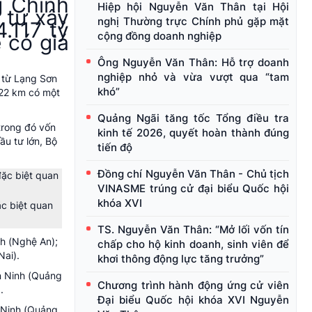
g Chính
Hiệp hội Nguyễn Văn Thân tại Hội
 tư xây
nghị Thường trực Chính phủ gặp mặt
.117 tỷ
cộng đồng doanh nghiệp
 có giá
Ông Nguyễn Văn Thân: Hỗ trợ doanh
nghiệp nhỏ và vừa vượt qua “tam
 từ Lạng Sơn
khó”
622 km có một
Quảng Ngãi tăng tốc Tổng điều tra
trong đó vốn
kinh tế 2026, quyết hoàn thành đúng
u tư lớn, Bộ
tiến độ
Đồng chí Nguyễn Văn Thân - Chủ tịch
VINASME trúng cử đại biểu Quốc hội
khóa XVI
c biệt quan
TS. Nguyễn Văn Thân: “Mở lối vốn tín
h (Nghệ An);
chấp cho hộ kinh doanh, sinh viên để
Nai).
khơi thông động lực tăng trưởng”
n Ninh (Quảng
Chương trình hành động ứng cử viên
.
Đại biểu Quốc hội khóa XVI Nguyễn
 Ninh (Quảng