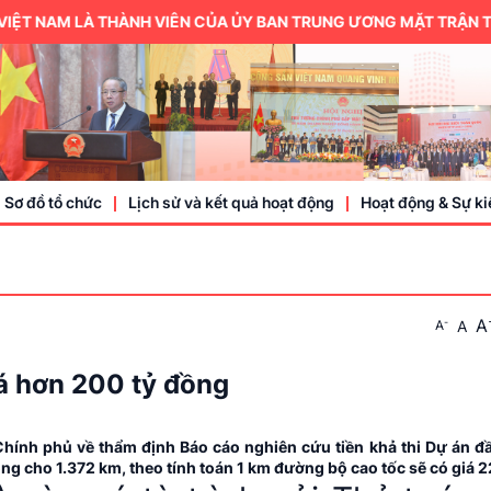
 NAM LÀ THÀNH VIÊN CỦA ỦY BAN TRUNG ƯƠNG MẶT TRẬN TỔ QU
Sơ đồ tổ chức
Lịch sử và kết quả hoạt động
Hoạt động & Sự ki
Trung ương hội
A
-
A
A
Thành viên
Doanh nhân, doa
á hơn 200 tỷ đồng
Sự kiện
Chính phủ về thẩm định Báo cáo nghiên cứu tiền khả thi Dự án đ
ng cho 1.372 km, theo tính toán 1 km đường bộ cao tốc sẽ có giá 2