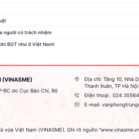
uật
ủa người có trách nhiệm
 phí BOT như ở Việt Nam!
Địa chỉ:
Tầng 10, Nhà D
M (VINASME)
Thanh Xuân, TP Hà Nội
GP-BC do Cục Báo Chí, Bộ
Điện thoại:
024 3556
E-mail:
vanphongtrung
à vừa Việt Nam (VINASME). Ghi rõ nguồn "www.vinasme.vn" k