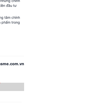
g những chính
iền đầu tư
ung tâm chính
n phẩm trong
asme.com.vn