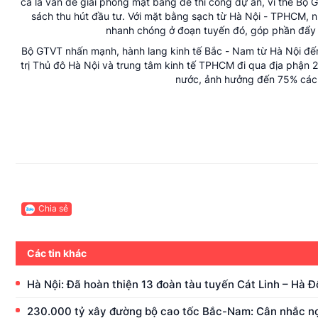
cả là vấn đề giải phóng mặt bằng để thi công dự án, vì thế Bộ
sách thu hút đầu tư. Với mặt bằng sạch từ Hà Nội - TPHCM, n
nhanh chóng ở đoạn tuyến đó, góp phần đẩy n
Bộ GTVT nhấn mạnh, hành lang kinh tế Bắc - Nam từ Hà Nội đến T
trị Thủ đô Hà Nội và trung tâm kinh tế TPHCM đi qua địa phận
nước, ảnh hưởng đến 75% các 
Chia sẻ
Các tin khác
Hà Nội: Đã hoàn thiện 13 đoàn tàu tuyến Cát Linh – Hà 
230.000 tỷ xây đường bộ cao tốc Bắc-Nam: Cân nhắc n