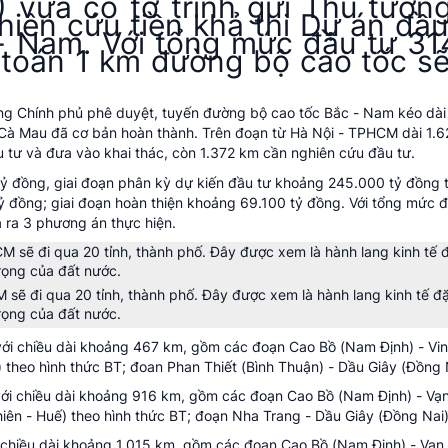
 vừa có tờ trình gửi Thủ tướn
iên cứu tiền khả thi Dự án đầu
 Nam. Với tổng mức đầu tư 314
 toán 1 km đường bộ cao tốc sẽ
g Chính phủ phê duyệt, tuyến đường bộ cao tốc Bắc - Nam kéo dài
Cà Mau đã cơ bản hoàn thành. Trên đoạn từ Hà Nội - TPHCM dài 1.
 tư và đưa vào khai thác, còn 1.372 km cần nghiên cứu đầu tư.
tỷ đồng, giai đoạn phân kỳ dự kiến đầu tư khoảng 245.000 tỷ đồng 
đồng; giai đoạn hoàn thiện khoảng 69.100 tỷ đồng. Với tổng mức đầ
ra 3 phương án thực hiện.
ẽ đi qua 20 tỉnh, thành phố. Đây được xem là hành lang kinh tế đặ
rọng của đất nước.
với chiều dài khoảng 467 km, gồm các đoạn Cao Bồ (Nam Định) - Vin
 theo hình thức BT; đoan Phan Thiết (Bình Thuận) - Dầu Giây (Đồng 
với chiều dài khoảng 916 km, gồm các đoạn Cao Bồ (Nam Định) - Vạ
iên - Huế) theo hình thức BT; đoạn Nha Trang - Dầu Giây (Đồng Nai)
 chiều dài khoảng 1.015 km, gồm các đoạn Cao Bồ (Nam Định) - Vạn