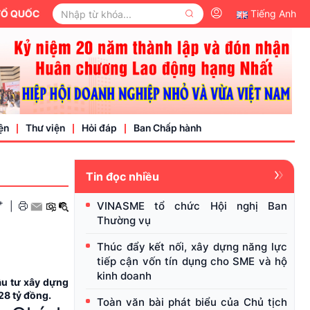
ỐC VIỆT NAM.
Tiếng Anh
ện
Thư viện
Hỏi đáp
Ban Chấp hành
Tin đọc nhiều
Video
+
VINASME tổ chức Hội nghị Ban
|
Văn bản pháp luật
Thường vụ
nh nghiệp
Thúc đẩy kết nối, xây dựng năng lực
tiếp cận vốn tín dụng cho SME và hộ
kinh doanh
ầu tư xây dựng
28 tỷ đồng.
Toàn văn bài phát biểu của Chủ tịch