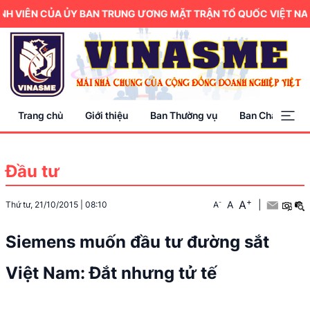
H VIÊN CỦA ỦY BAN TRUNG ƯƠNG MẶT TRẬN TỔ QUỐC VIỆT NAM.
Trang chủ
Giới thiệu
Ban Thường vụ
Ban Chấp hành
Đầu tư
+
A
-
A
|
Thứ tư, 21/10/2015
|
08:10
A
Siemens muốn đầu tư đường sắt
Việt Nam: Đắt nhưng tử tế