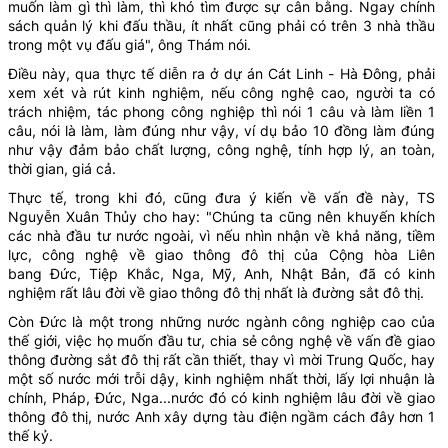
muốn làm gì thì làm, thì khó tìm được sự cân bằng. Ngay chính
sách quản lý khi đấu thầu, ít nhất cũng phải có trên 3 nhà thầu
trong một vụ đấu giá", ông Thám nói.
Điều này, qua thực tế diễn ra ở dự án Cát Linh - Hà Đông, phải
xem xét và rút kinh nghiệm, nếu công nghệ cao, người ta có
trách nhiệm, tác phong công nghiệp thì nói 1 câu và làm liền 1
câu, nói là làm, làm đúng như vậy, ví dụ bảo 10 đồng làm đúng
như vậy đảm bảo chất lượng, công nghệ, tính hợp lý, an toàn,
thời gian, giá cả.
Thực tế, trong khi đó, cũng đưa ý kiến về vấn đề này, TS
Nguyễn Xuân Thủy cho hay: "Chúng ta cũng nên khuyến khích
các nhà đầu tư nước ngoài, vì nếu nhìn nhận về khả năng, tiềm
lực, công nghệ về giao thông đô thị của Cộng hòa Liên
bang Đức, Tiệp Khắc, Nga, Mỹ, Anh, Nhật Bản, đã có kinh
nghiệm rất lâu đời về giao thông đô thị nhất là đường sắt đô thị.
Còn Đức là một trong những nước ngành công nghiệp cao của
thế giới, việc họ muốn đầu tư, chia sẻ công nghệ về vấn đề giao
thông đường sắt đô thị rất cần thiết, thay vì mời Trung Quốc, hay
một số nước mới trỗi dậy, kinh nghiệm nhất thời, lấy lợi nhuận là
chính, Pháp, Đức, Nga...nước đó có kinh nghiệm lâu đời về giao
thông đô thị, nước Anh xây dựng tàu điện ngầm cách đây hơn 1
thế kỷ.