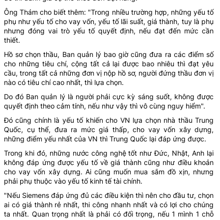
Ông Thám cho biết thêm: "Trong nhiều trường hợp, những yếu tố
phụ như yếu tố cho vay vốn, yếu tố lãi suất, giá thành, tuy là phụ
nhưng đóng vai trò yếu tố quyết định, nếu đạt đến mức cần
thiết.
Hồ sơ chọn thầu, Ban quản lý bao giờ cũng đưa ra các điểm số
cho những tiêu chí, cộng tất cả lại được bao nhiêu thì đạt yêu
cầu, trong tất cả những đơn vị nộp hồ sơ, người đứng thầu đơn vị
nào có tiêu chí cao nhất, thì lựa chọn.
Do đó Ban quản lý là người phải cực kỳ sáng suốt, không được
quyết định theo cảm tính, nếu như vậy thì vô cùng nguy hiểm".
Đó cũng chính là yếu tố khiến cho VN lựa chọn nhà thầu Trung
Quốc, cụ thể, đưa ra mức giá thấp, cho vay vốn xây dựng,
những điểm yếu nhất của VN thì Trung Quốc lại đáp ứng được.
Trong khi đó, những nước công nghệ tốt như Đức, Nhật, Anh lại
không đáp ứng được yếu tố về giá thành cũng như điều khoản
cho vay vốn xây dựng. Ai cũng muốn mua sắm đồ xịn, nhưng
phải phụ thuộc vào yếu tố kinh tế tài chính.
"Nếu Siemens đáp ứng đủ các điều kiện thì nên cho đầu tư, chọn
ai có giá thành rẻ nhất, thi công nhanh nhất và có lợi cho chúng
ta nhất. Quan trọng nhất là phải có đối trọng, nếu 1 mình 1 chỗ