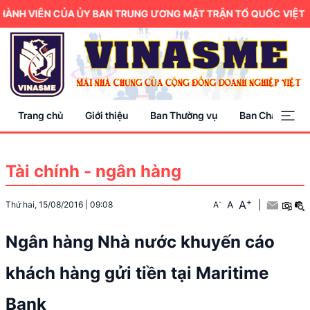
ÀNH VIÊN CỦA ỦY BAN TRUNG ƯƠNG MẶT TRẬN TỔ QUỐC VIỆT NA
Trang chủ
Giới thiệu
Ban Thường vụ
Ban Chấp hành
Tài chính - ngân hàng
+
A
-
A
|
Thứ hai, 15/08/2016
|
09:08
A
Ngân hàng Nhà nước khuyến cáo
khách hàng gửi tiền tại Maritime
Bank