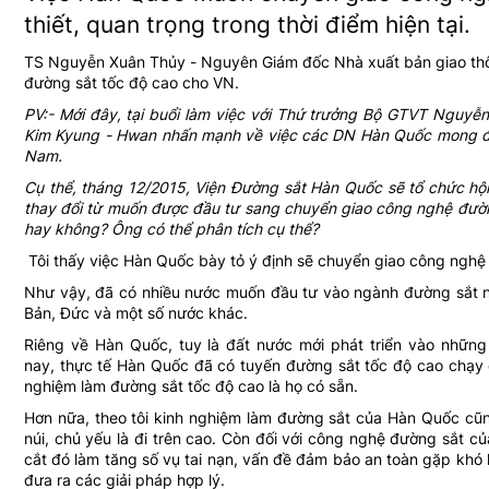
thiết, quan trọng trong thời điểm hiện tại.
TS Nguyễn Xuân Thủy - Nguyên Giám đốc Nhà xuất bản giao thô
đường sắt tốc độ cao cho VN.
PV:- Mới đây, tại buổi làm việc với Thứ trưởng Bộ GTVT Nguy
Kim Kyung - Hwan nhấn mạnh về việc các DN Hàn Quốc mong đượ
Nam.
Cụ thể, tháng 12/2015, Viện Đường sắt Hàn Quốc sẽ tổ chức hộ
thay đổi từ muốn được đầu tư sang chuyển giao công nghệ đường
hay không? Ông có thể phân tích cụ thể?
Tôi thấy việc Hàn Quốc bày tỏ ý định sẽ chuyển giao công nghệ đ
Như vậy, đã có nhiều nước muốn đầu tư vào ngành đường sắt n
Bản, Đức và một số nước khác.
Riêng về Hàn Quốc, tuy là đất nước mới phát triển vào những
nay, thực tế Hàn Quốc đã có tuyến đường sắt tốc độ cao chạy 
nghiệm làm đường sắt tốc độ cao là họ có sẵn.
Hơn nữa, theo tôi kinh nghiệm làm đường sắt của Hàn Quốc cũng
núi, chủ yếu là đi trên cao. Còn đối với công nghệ đường sắt c
cắt đó làm tăng số vụ tai nạn, vấn đề đảm bảo an toàn gặp khó 
đưa ra các giải pháp hợp lý.