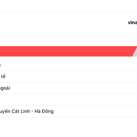
vin
m
 tế
ngoài
uyến Cát Linh - Hà Đông