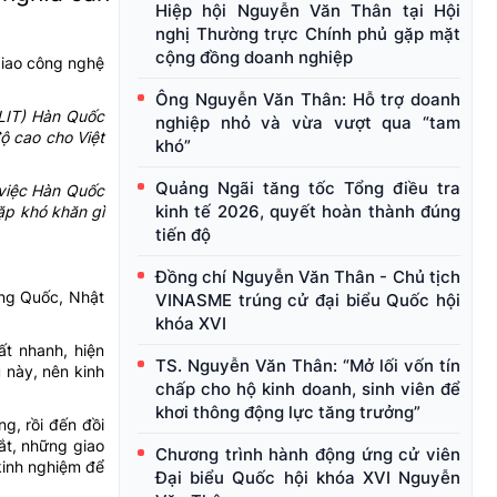
Hiệp hội Nguyễn Văn Thân tại Hội
nghị Thường trực Chính phủ gặp mặt
cộng đồng doanh nghiệp
giao công nghệ
Ông Nguyễn Văn Thân: Hỗ trợ doanh
OLIT) Hàn Quốc
nghiệp nhỏ và vừa vượt qua “tam
ộ cao cho Việt
khó”
Quảng Ngãi tăng tốc Tổng điều tra
 việc Hàn Quốc
kinh tế 2026, quyết hoàn thành đúng
ặp khó khăn gì
tiến độ
Đồng chí Nguyễn Văn Thân - Chủ tịch
ung Quốc, Nhật
VINASME trúng cử đại biểu Quốc hội
khóa XVI
ất nhanh, hiện
TS. Nguyễn Văn Thân: “Mở lối vốn tín
 này, nên kinh
chấp cho hộ kinh doanh, sinh viên để
khơi thông động lực tăng trưởng”
g, rồi đến đồi
ắt, những giao
Chương trình hành động ứng cử viên
kinh nghiệm để
Đại biểu Quốc hội khóa XVI Nguyễn