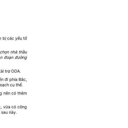
n bị các yếu tố
 chọn nhà thầu
ân đoạn đường
ài trợ ODA.
n đi phía Bắc,
oạch cụ thể.
ng nên có thêm
t, vừa có công
 sau này.