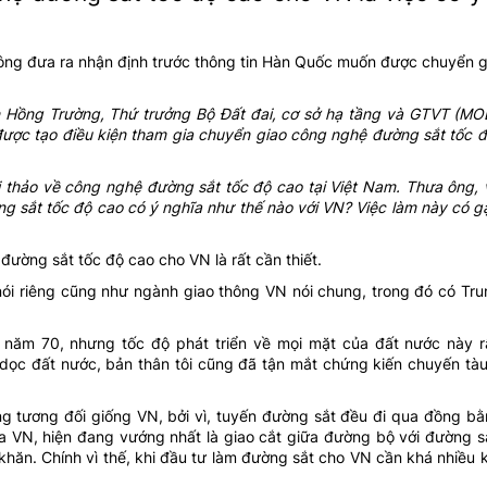
ng đưa ra nhận định trước thông tin Hàn Quốc muốn được chuyển 
ễn Hồng Trường, Thứ trưởng Bộ Đất đai, cơ sở hạ tầng và GTVT (M
c tạo điều kiện tham gia chuyển giao công nghệ đường sắt tốc đ
i thảo về công nghệ đường sắt tốc độ cao tại Việt Nam. Thưa ông,
 sắt tốc độ cao có ý nghĩa như thế nào với VN? Việc làm này có g
ường sắt tốc độ cao cho VN là rất cần thiết.
ói riêng cũng như ngành giao thông VN nói chung, trong đó có Tr
 năm 70, nhưng tốc độ phát triển về mọi mặt của đất nước này r
dọc đất nước, bản thân tôi cũng đã tận mắt chứng kiến chuyến tàu
 tương đối giống VN, bởi vì, tuyến đường sắt đều đi qua đồng bằn
ủa VN, hiện đang vướng nhất là giao cắt giữa đường bộ với đường s
khăn. Chính vì thế, khi đầu tư làm đường sắt cho VN cần khá nhiều 