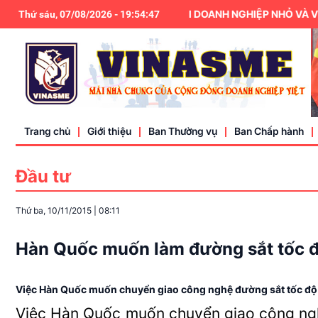
HIỆP HỘI DOANH NGHIỆP NHỎ VÀ VỪA 
Thứ sáu, 07/08/2026
-
19
:
54
:
47
Trang chủ
Giới thiệu
Ban Thường vụ
Ban Chấp hành
Đầu tư
Điều lệ
Thứ ba, 10/11/2015
|
08:11
Liên hệ
Hàn Quốc muốn làm đường sắt tốc 
Việc Hàn Quốc muốn chuyển giao công nghệ đường sắt tốc độ cao
Việc Hàn Quốc muốn chuyển giao công ngh