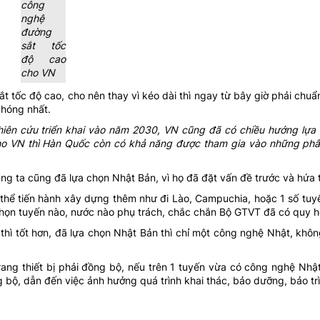
công
nghệ
đường
sắt tốc
độ cao
cho VN
t tốc độ cao, cho nên thay vì kéo dài thì ngay từ bây giờ phải chuẩ
chóng nhất.
iên cứu triển khai vào năm 2030, VN cũng đã có chiều hướng lựa
ho VN thì Hàn Quốc còn có khả năng được tham gia vào những ph
ng ta cũng đã lựa chọn Nhật Bản, vì họ đã đặt vấn đề trước và hứa t
thể tiến hành xây dựng thêm như đi Lào, Campuchia, hoặc 1 số tuyế
chọn tuyến nào, nước nào phụ trách, chắc chắn Bộ GTVT đã có quy h
thì tốt hơn, đã lựa chọn Nhật Bản thì chỉ một công nghệ Nhật, khô
rang thiết bị phải đồng bộ, nếu trên 1 tuyến vừa có công nghệ Nhậ
bộ, dẫn đến việc ảnh hưởng quá trình khai thác, bảo dưỡng, bảo trì