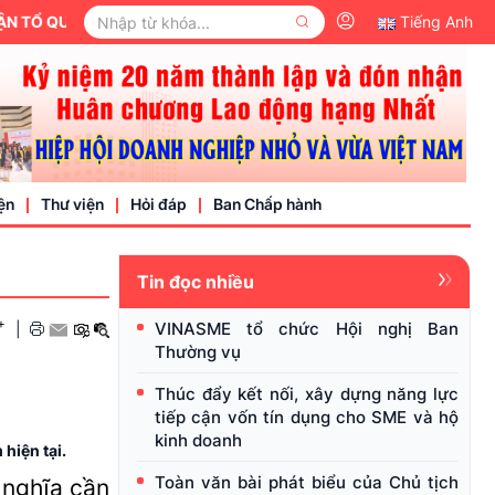
Ổ QUỐC VIỆT NAM.
Tiếng Anh
ện
Thư viện
Hỏi đáp
Ban Chấp hành
Tin đọc nhiều
Video
+
VINASME tổ chức Hội nghị Ban
|
Văn bản pháp luật
Thường vụ
nh nghiệp
Thúc đẩy kết nối, xây dựng năng lực
tiếp cận vốn tín dụng cho SME và hộ
kinh doanh
hiện tại.
Toàn văn bài phát biểu của Chủ tịch
 nghĩa cần