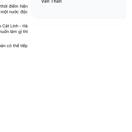
Văn Thân
thời điểm hiện
c một nước độc
 Cát Linh - Hà
uốn làm gì thì
àn có thể tiếp