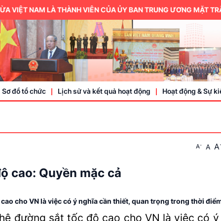
VIỆT NAM LÀ THÀNH VIÊN CỦA ỦY BAN TRUNG ƯƠNG MẶT TRẬN T
Sơ đồ tổ chức
Lịch sử và kết quả hoạt động
Hoạt động & Sự ki
Trung ương hội
A
-
A
A
Thành viên
Doanh nhân, doa
độ cao: Quyền mặc cả
Sự kiện
 cho VN là việc có ý nghĩa cần thiết, quan trọng trong thời điểm 
ệ đường sắt tốc độ cao cho VN là việc có ý