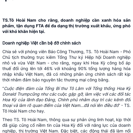
TS.Tô Hoài Nam cho rằng, doanh nghiệp cần xanh hóa sản
phẩm, tận dụng FTA để đa dạng thị trường xuất khẩu, ứng phó
với khó khăn hiện tại.
Doanh nghiệp Việt cần bệ đỡ chính sách
Chia sẻ với phóng viên Báo Công Thương, TS. Tô Hoài Nam - Phó
Chủ tịch thường trực kiêm Tổng Thư ký Hiệp hội Doanh nghiệp
nhỏ và vừa Việt Nam - cho rằng, ngay khi Hoa Kỳ công bố áp
thuế đối ứng lên tới 46% với khoảng 90% tổng lượng hàng hóa
nhập khẩu Việt Nam, đã có những phản ứng chính sách rất kịp
thời nhằm đảm bảo nguyên tắc thương mại công bằng.
“
Cuộc
điện đàm của Tổng Bí thư Tô Lâm với Tổng thống Hoa Kỳ
Donald
Trump
cũng
như các
cuộc
gặp gỡ, làm việc với các đối tác
Hoa Kỳ của lãnh đạo Đảng, Chính phủ nhằm duy trì các kênh đối
thoại và làm rõ quan điểm của Việt Nam...
đã nói lên điều
đó
” - TS.
Tô Hoài Nam cho hay.
Theo TS. Tô Hoài Nam, thông qua sự phản ứng linh hoạt, kịp thời
đã giúp củng cố niềm tin của Hoa Kỳ đối với năng lực của doanh
nghiệp, thị trường Việt Nam. Đặc biệt, các động thái đã làm nổi