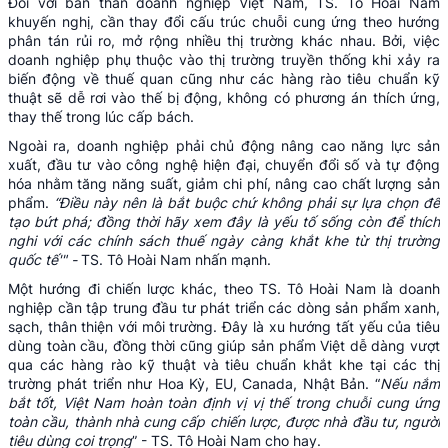
Đối với bản thân
doanh nghiệp Việt Nam
, TS. Tô Hoài Nam
khuyến nghị, cần thay đổi cấu trúc chuỗi cung ứng theo hướng
phân tán rủi ro, mở rộng nhiều thị trường khác nhau. Bởi, việc
doanh nghiệp phụ thuộc vào thị trường truyền thống khi xảy ra
biến động về thuế quan cũng như các hàng rào tiêu chuẩn kỹ
thuật sẽ dễ rơi vào thế bị động, không có phương án thích ứng,
thay thế trong lúc cấp bách.
Ngoài ra, doanh nghiệp phải chủ động nâng cao năng lực sản
xuất, đầu tư vào công nghệ hiện đại, chuyển đổi số và tự động
hóa nhằm tăng năng suất, giảm chi phí, nâng cao chất lượng sản
phẩm.
“Điều này nên là bắt buộc chứ không phải sự lựa chọn để
tạo bứt phá; đồng thời hãy xem đây là yếu tố sống còn để thích
nghi với các chính sách thuế ngày càng khắt khe từ thị trường
quốc tế'" -
TS. Tô Hoài Nam nhấn mạnh.
Một hướng đi chiến lược khác, theo TS. Tô Hoài Nam là doanh
nghiệp cần tập trung đầu tư phát triển các dòng sản phẩm xanh,
sạch, thân thiện với môi trường. Đây là xu hướng tất yếu của tiêu
dùng toàn cầu, đồng thời cũng giúp sản phẩm Việt dễ dàng vượt
qua các hàng rào kỹ thuật và tiêu chuẩn khắt khe tại các thị
trường phát triển như Hoa Kỳ, EU, Canada, Nhật Bản. “
Nếu
nắm
bắt tốt, Việt Nam hoàn toàn định vị vị thế trong chuỗi cung ứng
toàn cầu, thành nhà cung cấp chiến lược, được nhà đầu tư, người
tiêu dùng coi
trọng
” - TS. Tô Hoài Nam cho hay.