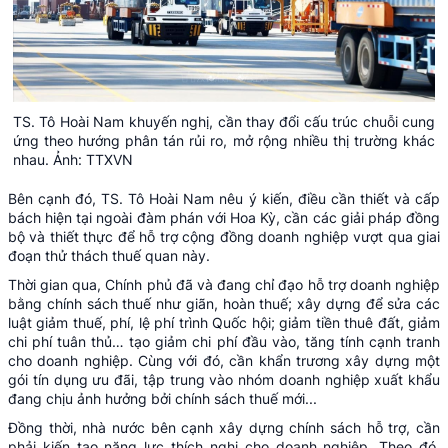
TS. Tô Hoài Nam khuyến nghị, cần thay đổi cấu trúc chuỗi cung
ứng theo hướng phân tán rủi ro, mở rộng nhiều thị trường khác
nhau. Ảnh: TTXVN
Bên cạnh đó, TS. Tô Hoài Nam nêu ý kiến, điều cần thiết và cấp
bách hiện tại ngoài đàm phán với Hoa Kỳ, cần các giải pháp đồng
bộ và thiết thực để hỗ trợ cộng đồng doanh nghiệp vượt qua giai
đoạn thử thách thuế quan này.
Thời gian qua, Chính phủ đã và đang chỉ đạo hỗ trợ doanh nghiệp
bằng chính sách thuế như giãn, hoàn thuế; xây dựng để sửa các
luật giảm thuế, phí, lệ phí trình Quốc hội; giảm tiền thuê đất, giảm
chi phí tuân thủ… tạo giảm chi phí đầu vào, tăng tính cạnh tranh
cho doanh nghiệp. Cùng với đó, cần khẩn trương xây dựng một
gói tín dụng ưu đãi, tập trung vào nhóm doanh nghiệp xuất khẩu
đang chịu ảnh hưởng bởi chính sách thuế mới...
Đồng thời, nhà nước bên cạnh xây dựng chính sách hỗ trợ, cần
phải kiến tạo năng lực thích nghi cho doanh nghiệp. Theo đó,