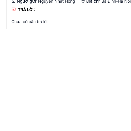
Người gửi
: Nguyễn Nhật Hồng
Địa chỉ
:
Ba Đình-Hà Nội
TRẢ LỜI:
Chưa có câu trả lời