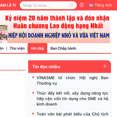
M LÀ THÀNH VIÊN CỦA ỦY BAN TRUNG ƯƠNG MẶT TRẬN TỔ QUỐC V
Tiếng Anh
ện
Thư viện
Hỏi đáp
Ban Chấp hành
Tin đọc nhiều
Video
VINASME tổ chức Hội nghị Ban
Văn bản pháp luật
Thường vụ
nh nghiệp
Thúc đẩy kết nối, xây dựng năng lực
tiếp cận vốn tín dụng cho SME và hộ
kinh doanh
Toàn văn bài phát biểu của Chủ tịch