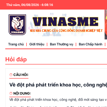
Thứ năm, 06/08/2026
-
6
:
08
:
17
Trang chủ
Giới thiệu
Ban Thường vụ
Ban Chấp hành
Hỏi đáp
Điều lệ
Liên hệ
CÂU HỎI:
Về đột phá phát triển khoa học, công nghệ
NỘI DUNG:
Về đột phá phát triển khoa học, công nghệ, đổi mới sáng tạo 