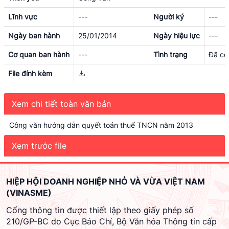
Lĩnh vực
---
Người ký
---
Ngày ban hành
25/01/2014
Ngày hiệu lực
---
Cơ quan ban hành
---
Tình trạng
Đã có 
File đính kèm
Xem chi tiết toàn văn bản
Công văn hướng dẫn quyết toán thuế TNCN năm 2013
Xem trước file
HIỆP HỘI DOANH NGHIỆP NHỎ VÀ VỪA VIỆT NAM
(VINASME)
Cổng thông tin được thiết lập theo giấy phép số
210/GP-BC do Cục Báo Chí, Bộ Văn hóa Thông tin cấp