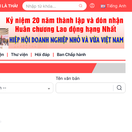
THÀNH VIÊN CỦA ỦY BAN TRUNG ƯƠNG MẶT TRẬN TỔ QUỐC VIỆT 
Tiếng Anh
ện
Thư viện
Hỏi đáp
Ban Chấp hành
c
Tên văn bản
Video
n --
Văn bản pháp luật
nh nghiệp