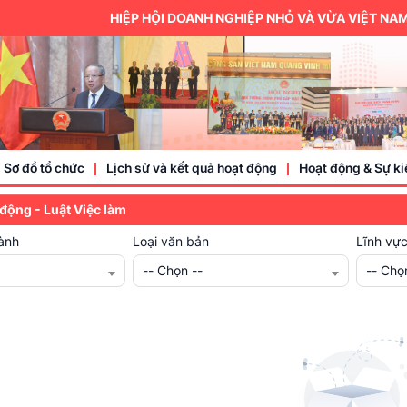
HIỆP HỘI DOANH NGHIỆP NHỎ VÀ VỪA VIỆT NAM LÀ 
Sơ đồ tổ chức
Lịch sử và kết quả hoạt động
Hoạt động & Sự ki
 động - Luật Việc làm
ành
Loại văn bản
Lĩnh vự
Trung ương hội
-- Chọn --
-- Chọ
Thành viên
Doanh nhân, doa
Sự kiện