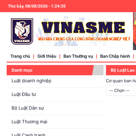
Thứ bảy, 08/08/2026
-
1
:
24
:
36
Trang chủ
Giới thiệu
Ban Thường vụ
Ban Chấp hành
Danh mục
Bộ Luật Lao
Luật doanh nghiệp
Cơ quan ban h
Điều lệ
-- Chọn --
Liên hệ
Luật Đầu tư
Bộ Luật Dân sự
Luật Thương mại
Luật Cạnh tranh