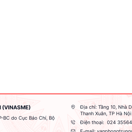
Địa chỉ:
Tầng 10, Nhà D
M (VINASME)
Thanh Xuân, TP Hà Nội
GP-BC do Cục Báo Chí, Bộ
Điện thoại:
024 3556
E-mail:
vanphongtrung