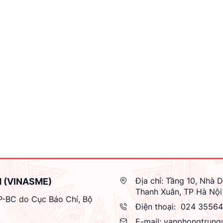
Địa chỉ:
Tầng 10, Nhà D
M (VINASME)
Thanh Xuân, TP Hà Nội
GP-BC do Cục Báo Chí, Bộ
Điện thoại:
024 3556
E-mail:
vanphongtrung