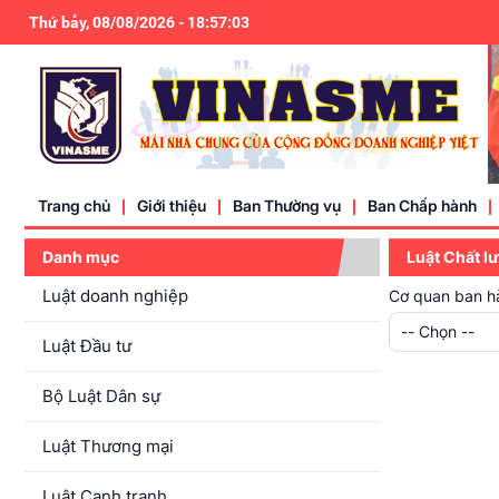
Thứ bảy, 08/08/2026
-
18
:
57
:
03
Trang chủ
Giới thiệu
Ban Thường vụ
Ban Chấp hành
Danh mục
Luật Chất l
Luật doanh nghiệp
Cơ quan ban h
Điều lệ
-- Chọn --
Liên hệ
Luật Đầu tư
Bộ Luật Dân sự
Luật Thương mại
Luật Cạnh tranh