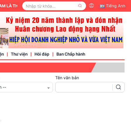
LÀ THÀNH VIÊN CỦA ỦY BAN TRUNG ƯƠNG MẶT TRẬN TỔ QUỐC VIỆ
Tiếng Anh
ện
Thư viện
Hỏi đáp
Ban Chấp hành
c
Tên văn bản
Video
n --
Văn bản pháp luật
nh nghiệp