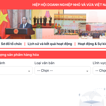
HIỆP HỘI DOANH NGHIỆP NHỎ VÀ VỪA VIỆT NAM 
Sơ đồ tổ chức
Lịch sử và kết quả hoạt động
Hoạt động & Sự ki
ượng sản phẩm hàng hóa
ành
Loại văn bản
Lĩnh vự
Trung ương hội
-- Chọn --
-- Chọ
Thành viên
Doanh nhân, doa
Sự kiện