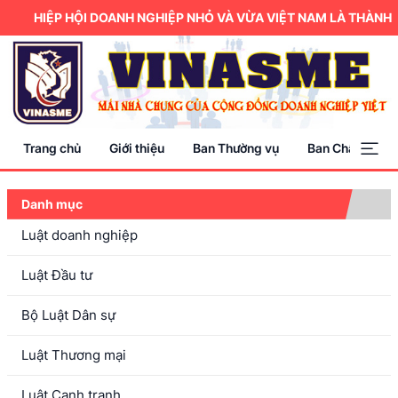
HIỆP HỘI DOANH NGHIỆP NHỎ VÀ VỪA VIỆT NAM LÀ THÀNH V
Trang chủ
Giới thiệu
Ban Thường vụ
Ban Chấp hành
Danh mục
Luật doanh nghiệp
Luật Đầu tư
Bộ Luật Dân sự
Luật Thương mại
Luật Cạnh tranh