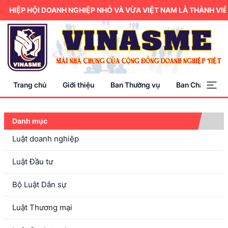
HIỆP HỘI DOANH NGHIỆP NHỎ VÀ VỪA VIỆT NAM LÀ THÀNH VIÊ
Trang chủ
Giới thiệu
Ban Thường vụ
Ban Chấp hành
Danh mục
Luật doanh nghiệp
Luật Đầu tư
Bộ Luật Dân sự
Luật Thương mại