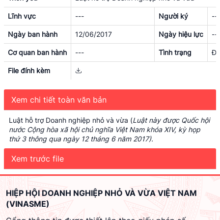
Lĩnh vực
---
Người ký
--
Ngày ban hành
12/06/2017
Ngày hiệu lực
--
Cơ quan ban hành
---
Tình trạng
Đã
File đính kèm
Xem chi tiết toàn văn bản
Luật hỗ trợ Doanh nghiệp nhỏ và vừa (
Luật này được Quốc hội
nước Cộng hòa xã hội chủ nghĩa Việt Nam khóa XIV, kỳ họp
thứ 3 thông qua ngày 12 tháng 6 năm 2017).
Xem trước file
HIỆP HỘI DOANH NGHIỆP NHỎ VÀ VỪA VIỆT NAM
(VINASME)