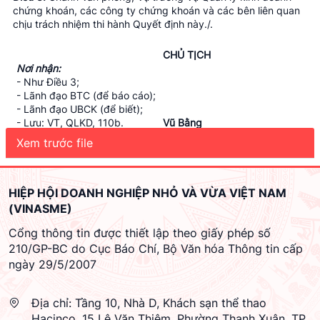
chứng khoán, các công ty chứng khoán và các bên liên quan
chịu trách nhiệm thi hành Quyết định này./.
CHỦ TỊCH
Nơi nhận:
- Như Điều 3;
- Lãnh đạo BTC (để báo cáo);
- Lãnh đạo UBCK (để biết);
- Lưu: VT, QLKD, 110b.
Vũ Bằng
Xem trước file
QUY CHẾ
HƯỚNG DẪN VIỆC THIẾT LẬP VÀ VẬN HÀNH HỆ THỐNG
QUẢN TRỊ RỦI RO CHO CÔNG TY CHỨNG KHOÁN
HIỆP HỘI DOANH NGHIỆP NHỎ VÀ VỪA VIỆT NAM
(Ban hành kèm theo Quyết định sổ 105/QĐ-UBCK ngày 26
(VINASME)
tháng 02 năm 2013 của Chủ tịch Ủy ban Chứng khoán Nhà
nước)
Cổng thông tin được thiết lập theo giấy phép số
Chương 1.
210/GP-BC do Cục Báo Chí, Bộ Văn hóa Thông tin cấp
QUY ĐỊNH CHUNG
Điều 1. Phạm vi và đối tượng điều chỉnh
ngày 29/5/2007
1. Phạm vi điều chỉnh: Quy chế này hướng dẫn thiết lập và vận
hành hệ thống quản trị rủi ro trong hoạt động của công ty
Địa chỉ:
Tầng 10, Nhà D, Khách sạn thể thao
chứng khoán.
2. Đối tượng điều chỉnh: Công ty chứng khoán và tổ chức, cá
Hacinco, 15 Lê Văn Thiêm, Phường Thanh Xuân, TP