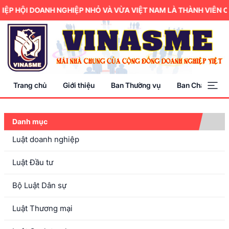
P HỘI DOANH NGHIỆP NHỎ VÀ VỪA VIỆT NAM LÀ THÀNH VIÊN CỦ
Trang chủ
Giới thiệu
Ban Thường vụ
Ban Chấp hành
Danh mục
Luật doanh nghiệp
Luật Đầu tư
Bộ Luật Dân sự
Luật Thương mại