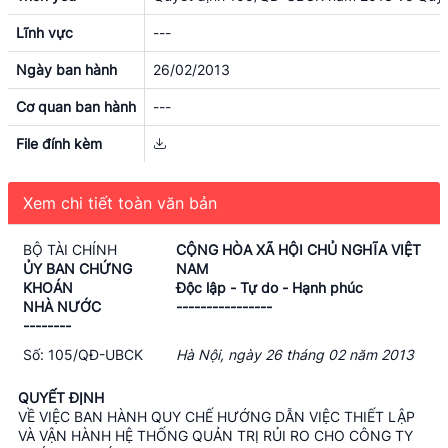
Lĩnh vực
---
Ngày ban hành
26/02/2013
Cơ quan ban hành
---
File đính kèm
Xem chi tiết toàn văn bản
BỘ TÀI CHÍNH
CỘNG HÒA XÃ HỘI CHỦ NGHĨA VIỆT
ỦY BAN CHỨNG
NAM
KHOÁN
Độc lập - Tự do - Hạnh phúc
NHÀ NƯỚC
----------------
--------
Số: 105/QĐ-UBCK
Hà Nội, ngày 26 tháng 02 năm 2013
QUYẾT ĐỊNH
VỀ VIỆC BAN HÀNH QUY CHẾ HƯỚNG DẪN VIỆC THIẾT LẬP
VÀ VẬN HÀNH HỆ THỐNG QUẢN TRỊ RỦI RO CHO CÔNG TY