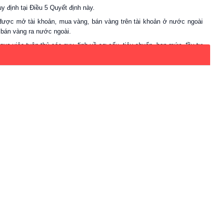
 định tại Điều 5 Quyết định này.
được mở tài khoản, mua vàng, bán vàng trên tài khoản ở nước ngoài
bán vàng ra nước ngoài.
ua việc tuân thủ các quy định về cơ cấu, tiêu chuẩn, hạn mức đầu tư
la Mỹ và đồng Việt Nam phục vụ công tác hạch toán và phản ánh biến
hẩu, xuất khẩu vàng, sản xuất vàng miếng vào chi phí nghiệp vụ của
 lý theo chế độ tài chính của Ngân hàng Nhà nước.
 NGÂN HÀNG NHÀ NƯỚC
 trường vàng trong từng thời kỳ bao gồm các nội dung sau: