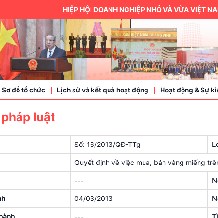
HIỆP HỘI DOANH NGHIỆP NHỎ VÀ VỪA VIỆT NAM LÀ
Sơ đồ tổ chức
Lịch sử và kết quả hoạt động
Hoạt động & Sự ki
 pháp luật
Trung ương hội
Số: 16/2013/QĐ-TTg
L
Thành viên
Quyết định về việc mua, bán vàng miếng trê
Doanh nhân, doa
---
N
Sự kiện
nh
04/03/2013
N
hành
---
T