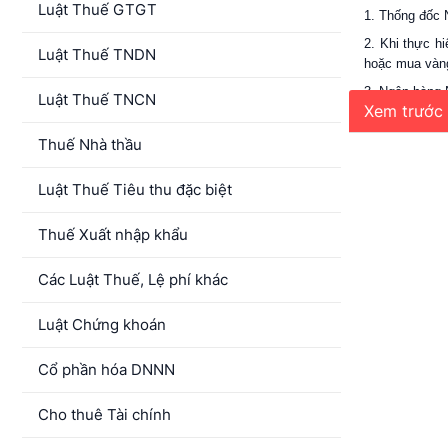
Luật Thuế GTGT
1. Thống đốc 
2. Khi thực h
Luật Thuế TNDN
hoặc mua vàng
3. Ngân hàng 
Luật Thuế TNCN
Xem trước 
dự trữ ngoại 
Điều 4. Hạch 
Thuế Nhà thầu
1. Ngân hàng 
Luật Thuế Tiêu thu đặc biệt
động về tỷ giá
2. Ngân hàng 
Thuế Xuất nhập khẩu
Ngân hàng Nh
3. Các khoản t
Các Luật Thuế, Lệ phí khác
Luật Chứng khoán
Điều 5. Phươ
Cổ phần hóa DNNN
Phương án mua
1. Thời điểm 
Cho thuê Tài chính
2. Khối lượng