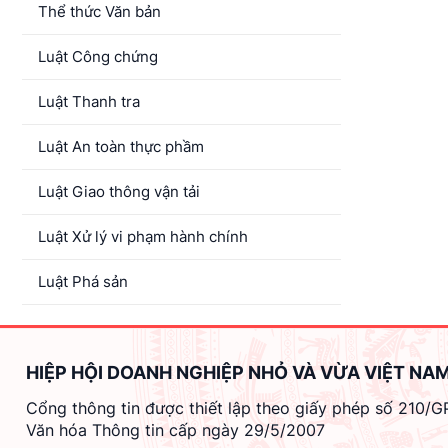
Thể thức Văn bản
3. Hình thức 
4. Đối tượng 
Luật Công chứng
5. Các mức gi
6. Các nội dun
Luật Thanh tra
Điều 6. Hình
Luật An toàn thực phầm
Ngân hàng Nhà
1. Mua, bán và
Luật Giao thông vận tải
2. Mua, bán v
Luật Xử lý vi phạm hành chính
Điều 7. Quy 
Ngân hàng Nhà
Luật Phá sản
vàng miếng quy
Điều 8. Hiệu 
HIỆP HỘI DOANH NGHIỆP NHỎ VÀ VỪA VIỆT NA
Quyết định nà
Cổng thông tin được thiết lập theo giấy phép số 210/
Điều 9. Trách
Văn hóa Thông tin cấp ngày 29/5/2007