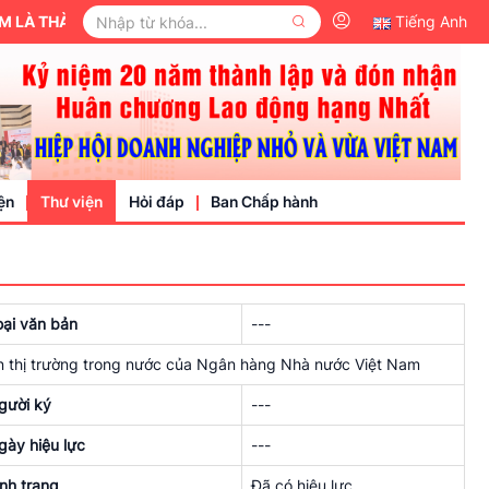
 THÀNH VIÊN CỦA ỦY BAN TRUNG ƯƠNG MẶT TRẬN TỔ QUỐC VIỆT
Tiếng Anh
ện
Thư viện
Hỏi đáp
Ban Chấp hành
Video
oại văn bản
---
Văn bản pháp luật
n thị trường trong nước của Ngân hàng Nhà nước Việt Nam
nh nghiệp
gười ký
---
gày hiệu lực
---
ình trạng
Đã có hiệu lực