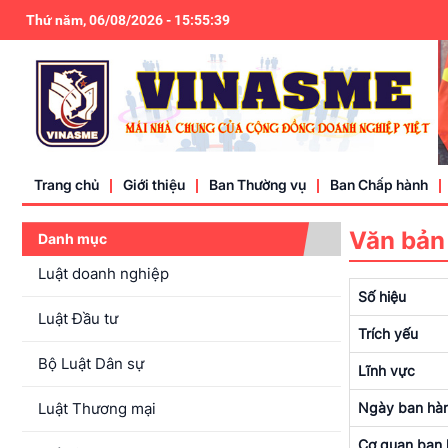
Thứ năm, 06/08/2026
-
15
:
55
:
39
Trang chủ
Giới thiệu
Ban Thường vụ
Ban Chấp hành
Văn bản
Danh mục
Điều lệ
Luật doanh nghiệp
Số hiệu
Liên hệ
Luật Đầu tư
Trích yếu
Bộ Luật Dân sự
Lĩnh vực
Luật Thương mại
Ngày ban hà
Cơ quan ban 