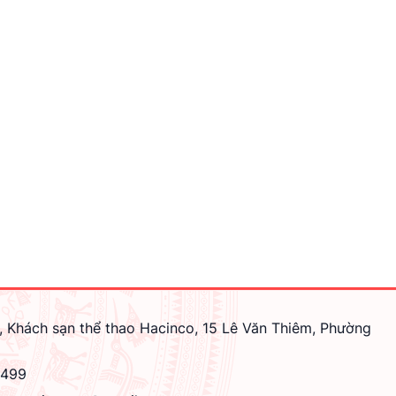
ịnh tại Điều 6 Quyết định này;
n giao dịch theo một trong các hình thức sau đây:
 tổ chức tín dụng, doanh nghiệp được phép theo hình thức mua, bán
NH
, Khách sạn thể thao Hacinco, 15 Lê Văn Thiêm, Phường
4499