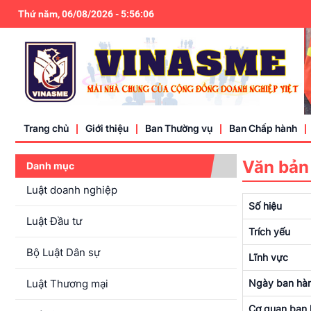
Thứ năm, 06/08/2026
-
5
:
56
:
06
Trang chủ
Giới thiệu
Ban Thường vụ
Ban Chấp hành
Văn bản
Danh mục
Điều lệ
Luật doanh nghiệp
Số hiệu
Liên hệ
Luật Đầu tư
Trích yếu
Bộ Luật Dân sự
Lĩnh vực
Luật Thương mại
Ngày ban hà
Cơ quan ban 