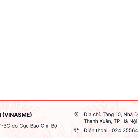
Địa chỉ:
Tầng 10, Nhà D
M (VINASME)
Thanh Xuân, TP Hà Nội
GP-BC do Cục Báo Chí, Bộ
Điện thoại:
024 3556