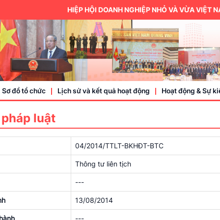
HIỆP HỘI DOANH NGHIỆP NHỎ VÀ VỪA VIỆT NAM 
Sơ đồ tổ chức
Lịch sử và kết quả hoạt động
Hoạt động & Sự ki
 pháp luật
Trung ương hội
04/2014/TTLT-BKHĐT-BTC
Thành viên
Thông tư liên tịch
Doanh nhân, doa
---
Sự kiện
nh
13/08/2014
hành
---