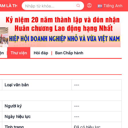
LÀ THÀNH VIÊN CỦA ỦY BAN TRUNG ƯƠNG MẶT TRẬN TỔ QUỐC VIỆ
Tiếng Anh
ện
Thư viện
Hỏi đáp
Ban Chấp hành
Video
Loại văn bản
---
Văn bản pháp luật
nh nghiệp
Người ký
---
Ngày hiệu lực
---
Tình trạng
Đã có hiệu lực