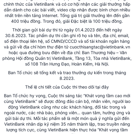
chính thức của VietinBank và có cơ hội nhận các giải thưởng hấp
dẫn dành cho các bài viết, video clip nhận được bình chọn nhiều
nhất trên nền tảng Internet. Tổng giá trị giải thưởng lên đến gần
400 triệu đồng. Trong đó, giải Đặc biệt là 100 triệu đồng.
Thời gian gửi bài dự thi từ ngày 01.4.2023 đến hết ngày
30.6.2023. Tác phẩm dự thi cần ghi rõ họ và tên, địa chỉ, email,
số điện thoại liên hệ, số CMND/CCCD và số tài khoản ngân hàng
và gửi về địa chỉ hòm thư điện tử cuocthisangtac@vietinbank.vn
hoặc qua đường bưu điện về địa chỉ: Ban Thương hiệu – Văn
phòng Hội đồng Quản trị VietinBank, Tầng 13, Tòa nhà VietinBank,
số 108 Trần Hưng Đạo, Hoàn Kiếm, Hà Nội.
Ban Tổ chức sẽ tổng kết và trao thưởng dự kiến trong tháng
8.2023.
Thể lệ chi tiết của Cuộc thi theo dõi
tại đây
Ban Tổ chức hy vọng, Cuộc thi sáng tác “Khát vọng tầm cao mới
cùng VietinBank” sẽ được đông đảo cán bộ, nhân viên, người lao
động VietinBank cũng như các khách hàng, đối tác trong và
ngoài nước, các nhà báo, phóng viên… quan tâm, hưởng ứng và
gửi bài dự thi. Mỗi tác phẩm sẽ là một món quà ý nghĩa gửi đến
VietinBank nhân dịp kỷ niệm 35 năm thành lập, trao truyền năng
lượng tích cực, cùng VietinBank hiện thực hóa “Khát vọng tầm