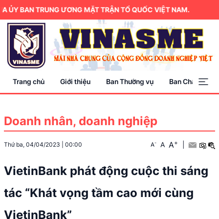
ỦY BAN TRUNG ƯƠNG MẶT TRẬN TỔ QUỐC VIỆT NAM.
Trang chủ
Giới thiệu
Ban Thường vụ
Ban Chấp hành
Doanh nhân, doanh nghiệp
+
A
-
A
|
Thứ ba, 04/04/2023
|
00:00
A
VietinBank phát động cuộc thi sáng
tác “Khát vọng tầm cao mới cùng
VietinBank”