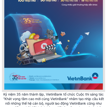
Kỷ niệm 35 năm thành lập, VietinBank tổ chức Cuộc thi sáng tác
“Khát vọng tầm cao mới cùng VietinBank” nhằm tạo nhịp cầu kết
nối những thế hệ cán bộ, người lao động VietinBank cũng như