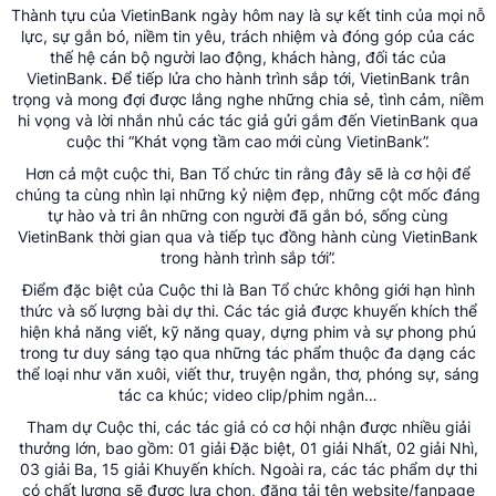
Thành tựu của VietinBank ngày hôm nay là sự kết tinh của mọi nỗ
lực, sự gắn bó, niềm tin yêu, trách nhiệm và đóng góp của các
thế hệ cán bộ người lao động, khách hàng, đối tác của
VietinBank. Để tiếp lửa cho hành trình sắp tới, VietinBank trân
trọng và mong đợi được lắng nghe những chia sẻ, tình cảm, niềm
hi vọng và lời nhắn nhủ các tác giả gửi gắm đến VietinBank qua
cuộc thi “Khát vọng tầm cao mới cùng VietinBank”.
Hơn cả một cuộc thi, Ban Tổ chức tin rằng đây sẽ là cơ hội để
chúng ta cùng nhìn lại những kỷ niệm đẹp, những cột mốc đáng
tự hào và tri ân những con người đã gắn bó, sống cùng
VietinBank thời gian qua và tiếp tục đồng hành cùng VietinBank
trong hành trình sắp tới”.
Điểm đặc biệt của Cuộc thi là Ban Tổ chức không giới hạn hình
thức và số lượng bài dự thi. Các tác giả được khuyến khích thể
hiện khả năng viết, kỹ năng quay, dựng phim và sự phong phú
trong tư duy sáng tạo qua những tác phẩm thuộc đa dạng các
thể loại như văn xuôi, viết thư, truyện ngắn, thơ, phóng sự, sáng
tác ca khúc; video clip/phim ngắn…
Tham dự Cuộc thi, các tác giả có cơ hội nhận được nhiều giải
thưởng lớn, bao gồm: 01 giải Đặc biệt, 01 giải Nhất, 02 giải Nhì,
03 giải Ba, 15 giải Khuyến khích. Ngoài ra, các tác phẩm dự thi
có chất lượng sẽ được lựa chọn, đăng tải tên website/fanpage