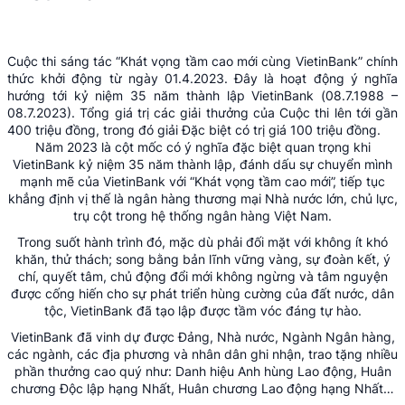
Cuộc thi sáng tác “Khát vọng tầm cao mới cùng VietinBank” chính
thức khởi động từ ngày 01.4.2023. Đây là hoạt động ý nghĩa
hướng tới kỷ niệm 35 năm thành lập VietinBank (08.7.1988 –
08.7.2023). Tổng giá trị các giải thưởng của Cuộc thi lên tới gần
400 triệu đồng, trong đó giải Đặc biệt có trị giá 100 triệu đồng.
Năm 2023 là cột mốc có ý nghĩa đặc biệt quan trọng khi
VietinBank kỷ niệm 35 năm thành lập, đánh dấu sự chuyển mình
mạnh mẽ của VietinBank với “Khát vọng tầm cao mới”, tiếp tục
khẳng định vị thế là ngân hàng thương mại Nhà nước lớn, chủ lực,
trụ cột trong hệ thống ngân hàng Việt Nam.
Trong suốt hành trình đó, mặc dù phải đối mặt với không ít khó
khăn, thử thách; song bằng bản lĩnh vững vàng, sự đoàn kết, ý
chí, quyết tâm, chủ động đổi mới không ngừng và tâm nguyện
được cống hiến cho sự phát triển hùng cường của đất nước, dân
tộc, VietinBank đã tạo lập được tầm vóc đáng tự hào.
VietinBank đã vinh dự được Đảng, Nhà nước, Ngành Ngân hàng,
các ngành, các địa phương và nhân dân ghi nhận, trao tặng nhiều
phần thưởng cao quý như: Danh hiệu Anh hùng Lao động, Huân
chương Độc lập hạng Nhất, Huân chương Lao động hạng Nhất…