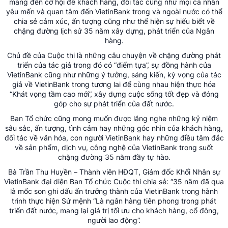
mang đến cơ hội để khách hàng, đối tác cũng như mọi cá nhân
yêu mến và quan tâm đến VietinBank trong và ngoài nước có thể
chia sẻ cảm xúc, ấn tượng cũng như thể hiện sự hiểu biết về
chặng đường lịch sử 35 năm xây dựng, phát triển của Ngân
hàng.
Chủ đề của Cuộc thi là những câu chuyện về chặng đường phát
triển của tác giả trong đó có “điểm tựa”, sự đồng hành của
VietinBank cũng như những ý tưởng, sáng kiến, kỳ vọng của tác
giả về VietinBank trong tương lai để cùng nhau hiện thực hóa
“Khát vọng tầm cao mới”, xây dựng cuộc sống tốt đẹp và đóng
góp cho sự phát triển của đất nước.
Ban Tổ chức cũng mong muốn được lắng nghe những kỷ niệm
sâu sắc, ấn tượng, tình cảm hay những góc nhìn của khách hàng,
đối tác về văn hóa, con người VietinBank hay những điều tâm đắc
về sản phẩm, dịch vụ, công nghệ của VietinBank trong suốt
chặng đường 35 năm đầy tự hào.
Bà Trần Thu Huyền – Thành viên HĐQT, Giám đốc Khối Nhân sự
VietinBank đại diện Ban Tổ chức Cuộc thi chia sẻ: “35 năm đã qua
là mốc son ghi dấu ấn trưởng thành của VietinBank trong hành
trình thực hiện Sứ mệnh “Là ngân hàng tiên phong trong phát
triển đất nước, mang lại giá trị tối ưu cho khách hàng, cổ đông,
người lao động”.